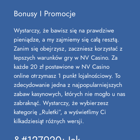
Bonusy I Promocje
Wystarczy, że bawisz się na prawdziwe
pieniądze, a my zajmiemy się całą resztą.
Zanim się obejrzysz, zaczniesz korzystać z
lepszych warunków gry w NV Casino. Za
każde 20 zł postawione w NV Casino
online otrzymasz 1 punkt lojalnościowy. To
zdecydowanie jedna z najpopularniejszych
zabaw kasynowych, których nie mogło u nas
zabraknąć. Wystarczy, że wybierzesz
kategorię „Ruletki”, a wyświetlimy Ci
kilkadziesiąt różnych wersji.