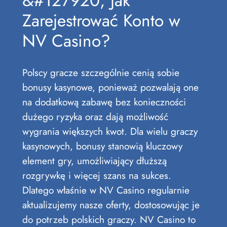
&#127920; Jak
Zarejestrować Konto w
NV Casino?
Polscy gracze szczególnie cenią sobie
bonusy kasynowe, ponieważ pozwalają one
na dodatkową zabawę bez konieczności
dużego ryzyka oraz dają możliwość
wygrania większych kwot. Dla wielu graczy
kasynowych, bonusy stanowią kluczowy
element gry, umożliwiający dłuższą
rozgrywkę i więcej szans na sukces.
Dlatego właśnie w NV Casino regularnie
aktualizujemy nasze oferty, dostosowując je
do potrzeb polskich graczy. NV Casino to