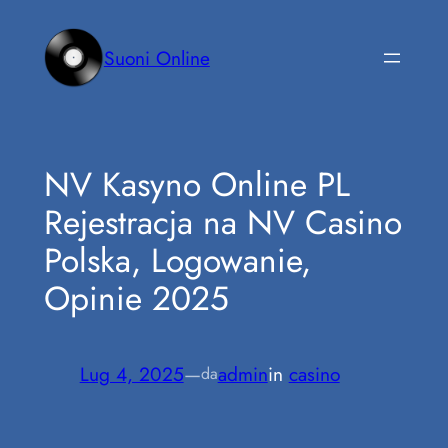
Vai
al
Suoni Online
contenuto
NV Kasyno Online PL
Rejestracja na NV Casino
Polska, Logowanie,
Opinie 2025
Lug 4, 2025
—
admin
in
casino
da