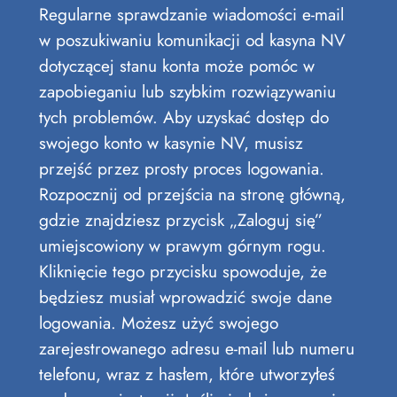
Regularne sprawdzanie wiadomości e-mail
w poszukiwaniu komunikacji od kasyna NV
dotyczącej stanu konta może pomóc w
zapobieganiu lub szybkim rozwiązywaniu
tych problemów. Aby uzyskać dostęp do
swojego konto w kasynie NV, musisz
przejść przez prosty proces logowania.
Rozpocznij od przejścia na stronę główną,
gdzie znajdziesz przycisk „Zaloguj się”
umiejscowiony w prawym górnym rogu.
Kliknięcie tego przycisku spowoduje, że
będziesz musiał wprowadzić swoje dane
logowania. Możesz użyć swojego
zarejestrowanego adresu e-mail lub numeru
telefonu, wraz z hasłem, które utworzyłeś