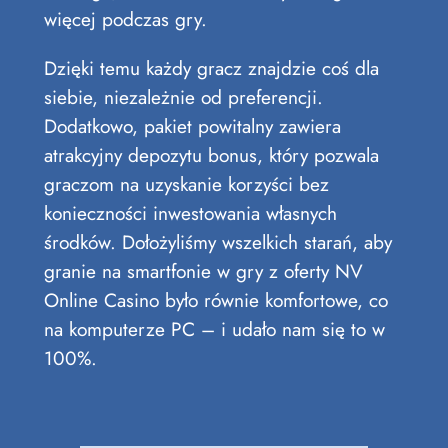
więcej podczas gry.
Dzięki temu każdy gracz znajdzie coś dla
siebie, niezależnie od preferencji.
Dodatkowo, pakiet powitalny zawiera
atrakcyjny depozytu bonus, który pozwala
graczom na uzyskanie korzyści bez
konieczności inwestowania własnych
środków. Dołożyliśmy wszelkich starań, aby
granie na smartfonie w gry z oferty NV
Online Casino było równie komfortowe, co
na komputerze PC – i udało nam się to w
100%.