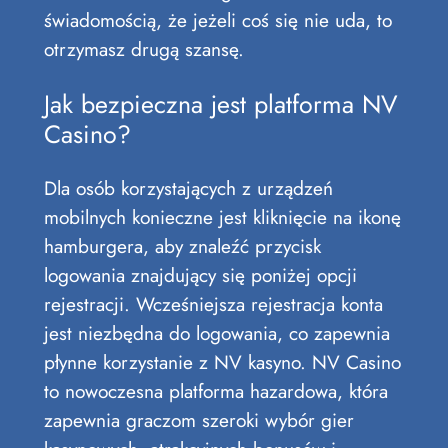
świadomością, że jeżeli coś się nie uda, to
otrzymasz drugą szansę.
Jak bezpieczna jest platforma NV
Casino?
Dla osób korzystających z urządzeń
mobilnych konieczne jest kliknięcie na ikonę
hamburgera, aby znaleźć przycisk
logowania znajdujący się poniżej opcji
rejestracji. Wcześniejsza rejestracja konta
jest niezbędna do logowania, co zapewnia
płynne korzystanie z NV kasyno. NV Casino
to nowoczesna platforma hazardowa, która
zapewnia graczom szeroki wybór gier