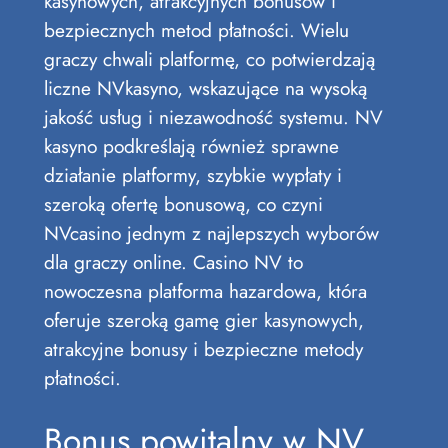
kasynowych, atrakcyjnych bonusów i
bezpiecznych metod płatności. Wielu
graczy chwali platformę, co potwierdzają
liczne NVkasyno, wskazujące na wysoką
jakość usług i niezawodność systemu. NV
kasyno podkreślają również sprawne
działanie platformy, szybkie wypłaty i
szeroką ofertę bonusową, co czyni
NVcasino jednym z najlepszych wyborów
dla graczy online. Casino NV to
nowoczesna platforma hazardowa, która
oferuje szeroką gamę gier kasynowych,
atrakcyjne bonusy i bezpieczne metody
płatności.
Bonus powitalny w NV