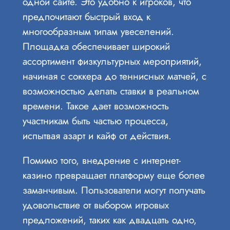
одной сайте. Это удобно к игроков, что
предпочитают быстрый вход к
многообразным типам увеселений.
Площадка обеспечивает широкий
ассортимент физкультурных мероприятий,
начиная с соккера до теннисных матчей, с
возможностью делать ставки в реальном
времени. Такое дает возможность
участникам быть частью процесса,
испытвая азарт и кайф от действия.
Помимо того, внедрение с интернет-
казино превращает платформу еще более
заманчивым. Пользователи могут получать
удовольствие от выбором игровых
предложений, таких как двадцать одно,