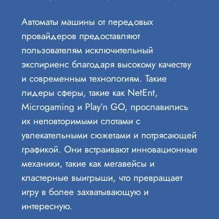
Автоматы машины от передовых
провайдеров предоставляют
пользователям исключительный
экспириенс благодаря высокому качеству
и современным технологиям. Такие
лидеры сферы, такие как NetEnt,
Microgaming и Play’n GO, прославились
их неповторимыми слотами с
увлекательными сюжетами и потрясающей
графикой. Они встраивают инновационные
механики, такие как мегавейсы и
кластерные выигрыши, что превращает
игру в более захватывающую и
интересную.