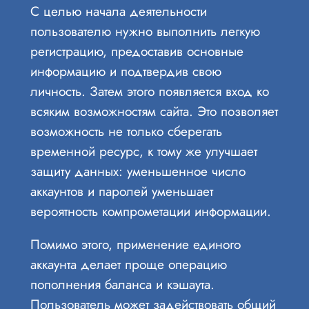
С целью начала деятельности
пользователю нужно выполнить легкую
регистрацию, предоставив основные
информацию и подтвердив свою
личность. Затем этого появляется вход ко
всяким возможностям сайта. Это позволяет
возможность не только сберегать
временной ресурс, к тому же улучшает
защиту данных: уменьшенное число
аккаунтов и паролей уменьшает
вероятность компрометации информации.
Помимо этого, применение единого
аккаунта делает проще операцию
пополнения баланса и кэшаута.
Пользователь может задействовать общий