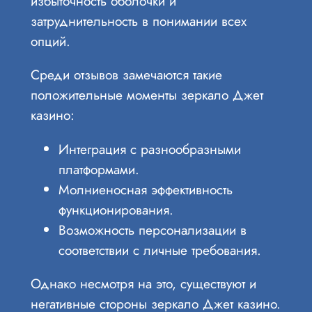
избыточность оболочки и
затруднительность в понимании всех
опций.
Среди отзывов замечаются такие
положительные моменты зеркало Джет
казино:
Интеграция с разнообразными
платформами.
Молниеносная эффективность
функционирования.
Возможность персонализации в
соответствии с личные требования.
Однако несмотря на это, существуют и
негативные стороны зеркало Джет казино.