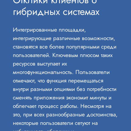
гибридных системах
Интегрированные площадки,
интегрирующие различные возможности,
становятся все более популярными среди
пользователей. Ключевым плюсом таких
ресурсов выступает их
многофункциональность. Пользователи
отмечают, что функция перемещаться
внутри разными опциями без потребности
сменять приложения экономит минуты и
облегчает процесс работы. Несмотря на
это, при всех разнообразные достоинства,
некоторые пользователи сетуют на