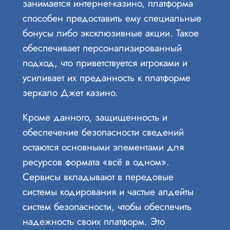
занимается интернет-казино, платформа
способен предоставить ему специальные
бонусы либо эксклюзивные акции. Такое
обеспечивает персонализированный
подход, что приветствуется игроками и
усиливает их преданность к платформе
зеркало Джет казино.
Кроме данного, защищенность и
обеспечение безопасности сведений
остаются основными элементами для
ресурсов формата «всё в одном».
Сервисы вкладывают в передовые
системы кодирования и частые апдейты
систем безопасности, чтобы обеспечить
надежность своих платформ. Это