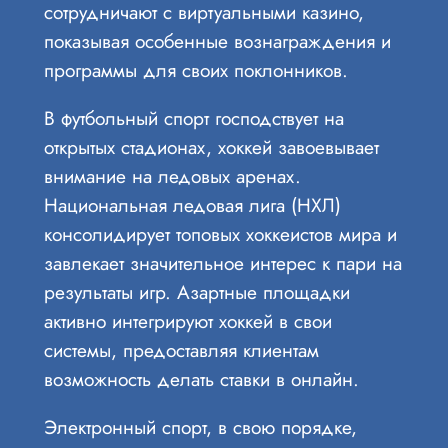
сотрудничают с виртуальными казино,
показывая особенные вознаграждения и
программы для своих поклонников.
В футбольный спорт господствует на
открытых стадионах, хоккей завоевывает
внимание на ледовых аренах.
Национальная ледовая лига (НХЛ)
консолидирует топовых хоккеистов мира и
завлекает значительное интерес к пари на
результаты игр. Азартные площадки
активно интегрируют хоккей в свои
системы, предоставляя клиентам
возможность делать ставки в онлайн.
Электронный спорт, в свою порядке,