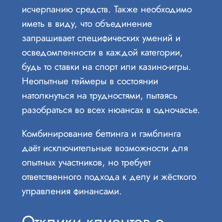
исчерпанию средств. Также необходимо
иметь в виду, что объединение
запрашивает специфических умений и
осведомленности в каждой категории,
будь то ставки на спорт или казино-игры.
Неопытные геймеры в состоянии
натолкнуться на трудностями, пытаясь
разобраться во всех нюансах в одночасье.
Комбинирование беттинга и гэмблинга
даёт исключительные возможности для
опытных участников, но требует
ответственного подхода к делу и жёсткого
управления финансами.
Отклики клиентов о