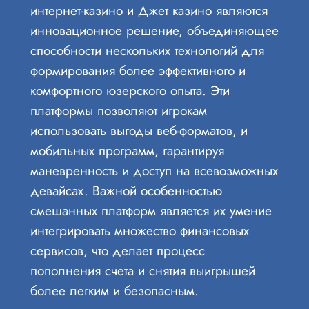
интернет-казино и Джет казино являются
инновационное решение, объединяющее
способности нескольких технологий для
формирования более эффективного и
комфортного юзерского опыта. Эти
платформы позволяют игрокам
использовать выгоды веб-форматов, и
мобильных программ, гарантируя
маневренность и доступ на всевозможных
девайсах. Важной особенностью
смешанных платформ является их умение
интегрировать множество финансовых
сервисов, что делает процесс
пополнения счета и снятия выигрышей
более легким и безопасным.