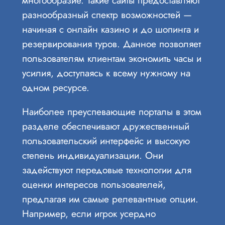
разнообразный спектр возможностей —
начиная с онлайн казино и до шопинга и
резервирования туров. Данное позволяет
пользователям клиентам экономить часы и
усилия, доступаясь к всему нужному на
одном ресурсе.
Наиболее преуспевающие порталы в этом
разделе обеспечивают дружественный
пользовательский интерфейс и высокую
степень индивидуализации. Они
задействуют передовые технологии для
оценки интересов пользователей,
предлагая им самые релевантные опции.
Например, если игрок усердно