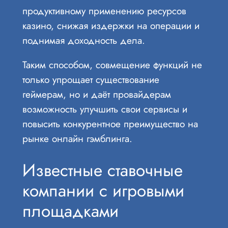
продуктивному применению ресурсов
казино, снижая издержки на операции и
поднимая доходность дела.
Таким способом, совмещение функций не
только упрощает существование
геймерам, но и даёт провайдерам
возможность улучшить свои сервисы и
повысить конкурентное преимущество на
рынке онлайн гэмблинга.
Известные ставочные
компании с игровыми
площадками