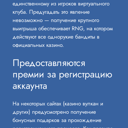
единственному из игроков виртуального
клуба. Предугадать это явление
невозможно — получение крупного
выигрыша обеспечивает RNG, на котором
действуют все однорукие бандиты в
официальных казино.
Предоставляются
премии за регистрацию
аккаунта
На некоторых сайтах (казино вулкан и
других) предусмотрено получение
бонусных подарков за прохождение