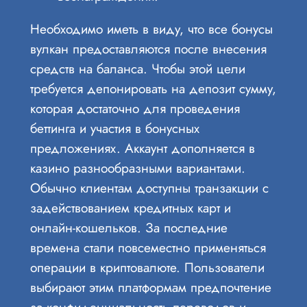
Необходимо иметь в виду, что все бонусы
вулкан предоставляются после внесения
средств на баланса. Чтобы этой цели
требуется депонировать на депозит сумму,
которая достаточно для проведения
беттинга и участия в бонусных
предложениях. Аккаунт дополняется в
казино разнообразными вариантами.
Обычно клиентам доступны транзакции с
задействованием кредитных карт и
онлайн-кошельков. За последние
времена стали повсеместно применяться
операции в криптовалюте. Пользователи
выбирают этим платформам предпочтение
за конфиденциальность переводов и