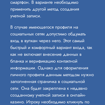
смартфон. В варианте необходимо
применить другой метод создания
учетной записи.
В случае имеющегося профиля на
социальных сетях допустимо обдумать
вход в вулкан через него. Этот самый
быстрый и комфортный вариант входа, так
как не включает внесение данных в
бланка и верификацию контактной
информации. Однако для оформления
личного профиля данным методом нужно
заполненная страничка в социальной
сети. Она будет закреплена к недавно
созданному учетной записи в онлайн-
казино. Игроку необходимо кликнуть по