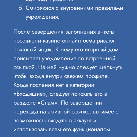
Смиряются с внутренними правилами
учреждения.
После завершения заполнения анкеты
посетители казино онлайн осматривают
почтовый ящик. К нему его игорный дом
присылает уведомление со встроенной
ссылкой. На ней нужно следует щелкнуть
чтобы входа внутри свежем профиле.
Когда послания нет в категории
«Входящие», следует поискать его в
разделе «Спам». По завершении
перехода на активной ссылке, вы имеете
возможность входить в аккаунт и
использовать всем его функционалом.