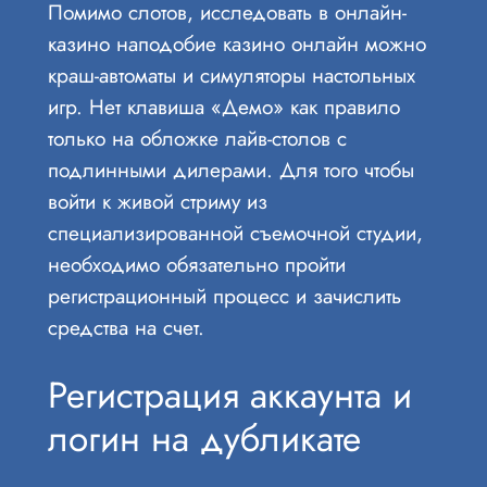
Помимо слотов, исследовать в онлайн-
казино наподобие казино онлайн можно
краш-автоматы и симуляторы настольных
игр. Нет клавиша «Демо» как правило
только на обложке лайв-столов с
подлинными дилерами. Для того чтобы
войти к живой стриму из
специализированной съемочной студии,
необходимо обязательно пройти
регистрационный процесс и зачислить
средства на счет.
Регистрация аккаунта и
логин на дубликате