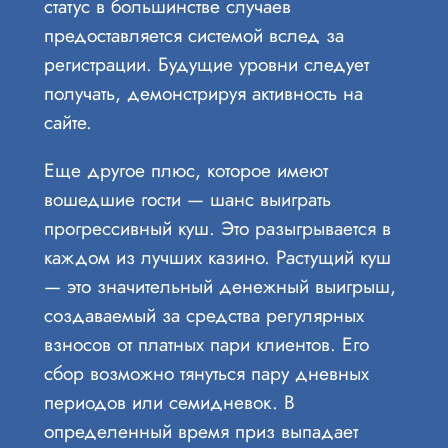
статус в большинстве случаев
предоставляется системой вслед за
регистрации. Будущие уровни следует
получать, демонстрируя активность на
сайте.
Еще другое плюс, которое имеют
вошедшие гости — шанс выиграть
прогрессивный куш. Это разыгрывается в
каждом из лучших казино. Растущий куш
— это значительный денежный выигрыш,
создаваемый за средства регулярных
взносов от платных пари клиентов. Его
сбор возможно тянуться пару дневных
периодов или семидневок. В
определенный время приз выпадает