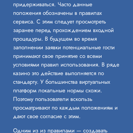
придерживаться. Часто данные
положения обозначены в правилах
сервиса. С этим следует просмотреть
заранее перед прохождением входной
процедуры. В будущем во время
заполнении заявки потенциальные гости
принимают свое принятие со всеми
условиями правил использования. В ряде
казино это действие выполняется по
стандарту. У большинства виртуальных
платформ локальные нормы схожи.
Поэтому пользователи вскользь
просматривают по каждым положениям и
дают свое согласие с этим.
Одним из из правилами — создавать