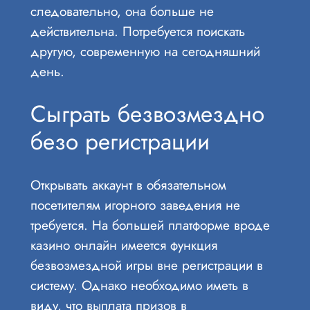
следовательно, она больше не
действительна. Потребуется поискать
другую, современную на сегодняшний
день.
Сыграть безвозмездно
безо регистрации
Открывать аккаунт в обязательном
посетителям игорного заведения не
требуется. На большей платформе вроде
казино онлайн имеется функция
безвозмездной игры вне регистрации в
систему. Однако необходимо иметь в
виду, что выплата призов в