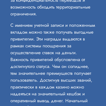
возможность обходить территориальные
ограничения.
С имением учетной записи и положенным
вкладом можно также получать выгодные
привилегии. Эти награды выдаются в
рамках системы поощрения за
осуществление ставок на деньги.
Важность привилегий обусловлена от
достигнутого статуса. Чем он солиднее,
тем значительнее преимуществ получает
пользователь. Достигнув высших званий,
практически в каждом казино можно
надеяться на значительный кешбэк и
оперативный вывод денег. Начальный