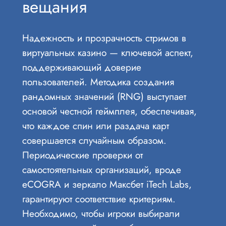
вещания
Надежность и прозрачность стримов в
виртуальных казино — ключевой аспект,
поддерживающий доверие
пользователей. Методика создания
рандомных значений (RNG) выступает
основой честной геймплея, обеспечивая,
что каждое спин или раздача карт
совершается случайным образом.
Периодические проверки от
самостоятельных организаций, вроде
eCOGRA и зеркало Максбет iTech Labs,
гарантируют соответствие критериям.
Необходимо, чтобы игроки выбирали