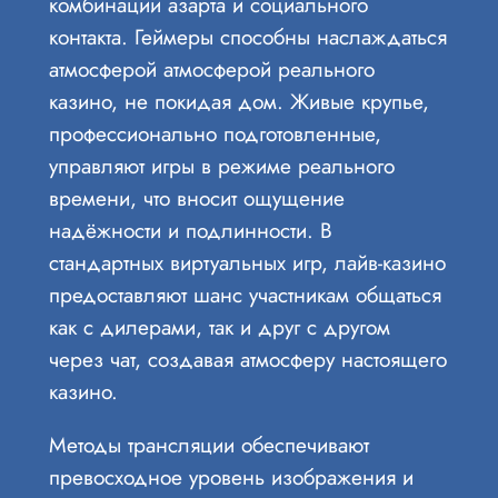
комбинации азарта и социального
контакта. Геймеры способны наслаждаться
атмосферой атмосферой реального
казино, не покидая дом. Живые крупье,
профессионально подготовленные,
управляют игры в режиме реального
времени, что вносит ощущение
надёжности и подлинности. В
стандартных виртуальных игр, лайв-казино
предоставляют шанс участникам общаться
как с дилерами, так и друг с другом
через чат, создавая атмосферу настоящего
казино.
Методы трансляции обеспечивают
превосходное уровень изображения и