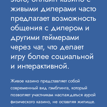
живыми дилерами часто
предлагает возможность
общения с дилером и
другими геймерами
через чат, что делает
игру более социальной
и интерактивной.
Живое казино представляет собой
современный вид гэмблинга, который
позволяет участникам наслаждаться аурой
физического казино, не оставляя жилище.