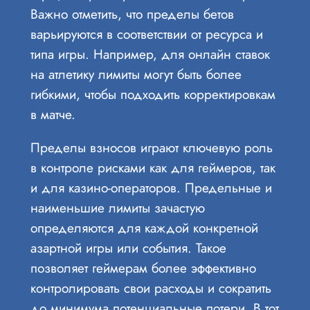
Важно отметить, что пределы бетов
варьируются в соответствии от ресурса и
типа игры. Например, для онлайн ставок
на атлетику лимиты могут быть более
гибкими, чтобы подходить корректировкам
в матче.
Пределы взносов играют ключевую роль
в контроле рисками как для геймеров, так
и для казино-операторов. Предельные и
наименьшие лимиты зачастую
определяются для каждой конкретной
азартной игры или события. Такое
позволяет геймерам более эффективно
контролировать свои расходы и сократить
до минимума потенциальные потери. В тот