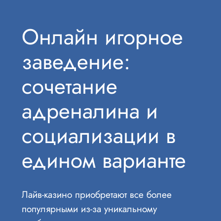
Онлайн игорное
заведение:
сочетание
адреналина и
социализации в
едином варианте
Лайв-казино приобретают все более
популярными из-за уникальному