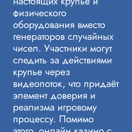
настоящих крупье и
физического
оборудования вместо
генераторов случайных
чисел. Участники могут
следить за действиями
крупье через
видеопоток, что придаёт
элемент доверия и
реализма игровому
процессу. Помимо
этого, онлайн казино с