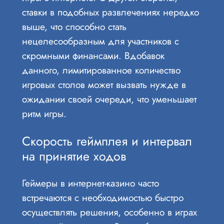
ставки в подобных развлечениях нередко
выше, что способно стать
нецелесообразным для участников с
скромными финансами. Вдобавок
данного, лимитированное количество
игровых столов может вызвать нужде в
ожидании своей очереди, что уменьшает
ритм игры.
Скорость геймплея и интервал
на принятие ходов
Геймеры в интернет-казино часто
встречаются с необходимостью быстро
осуществлять решения, особенно в играх