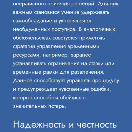
оперативного принятия решений. Для них
важным становится умение удерживать
самообладание и уклоняться от
необдуманных поступков. В аналогичных
обстоятельствах советуется применять
стратегии управления временными
ресурсами, например, заранее
устанавливать ограничения на ставки или
временные рамки для развлечения.
Данное способствует управлять процедуру
и предупреждает чувственные ошибки,
которые способны обойтись в
значительных потерь.
Надежность и честность