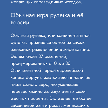
желающих справедливых исходов.
Обычная игра рулетка и её
версии
Обычная рулетка, или континентальная
рулетка, признается одной из самых
известных развлечений в мире казино.
Это включает 37 отделений,
пронумерованных от 0 до 36.
Отличительной чертой европейской
колеса фортуны заключается в наличие
лишь одного зеро, что уменьшает
перевес казино до двух целых семи
десятых процента. Это делает её более
заманчивой для игроков, желающих к