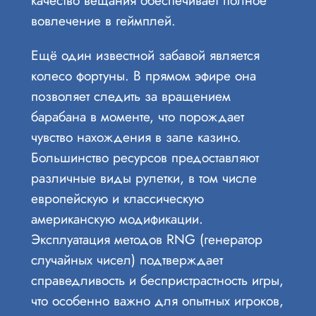
качество вещания обеспечивает полное
вовлечение в геймплей.
Ещё один известной забавой является
колесо фортуны. В прямом эфире она
позволяет следить за вращением
барабана в моменте, что порождает
чувство нахождения в зале казино.
Большинство ресурсов предоставляют
различные виды рулетки, в том числе
европейскую и классическую
американскую модификации.
Эксплуатация методов RNG (генератор
случайных чисел) подтверждает
справедливость и беспристрастность игры,
что особенно важно для опытных игроков,