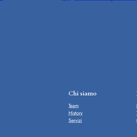
Chi siamo
Team
History
Servizi