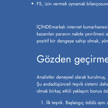
FS, izin vermek oynamak bilançosund
İÇİNDEmarkalı internet kumarhanesi mü
kazanılan paranın nakde çevrilmesi 
pozitif bir dengeye sahip olmak, yöne
Gözden geçirme
Analistler deneysel olarak kurulmuş, 
Şu andadüşünceli teşvik sistemi daha 
olmak birkaç etkili yaklaşım bonus öd
İlk teşvik. Başlangıç ​​ödülü ay