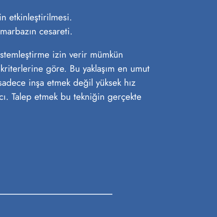
 etkinleştirilmesi.
umarbazın cesareti.
sistemleştirme izin verir mümkün
riterlerine göre. Bu yaklaşım en umut
i sadece inşa etmek değil yüksek hız
ı. Talep etmek bu tekniğin gerçekte