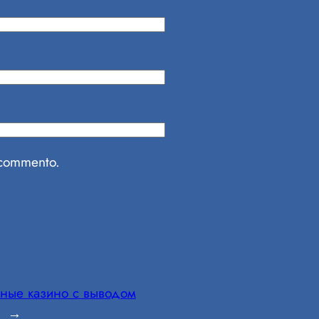
e commento.
ные казино с выводом
→