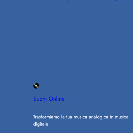
Suoni Online
Trasformiamo la tua musica analogica in musica
digitale