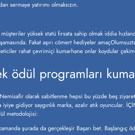
an sermaye yatırımı olmaksızın.
şteriler yüksek statü fırsata sahip olmak iddia hızlandı
aşamasında. Fakat aşırı cömert hediyeler amaçOlumsuzt
ticiler rahat çevrimiçi kumarhane onlar koydular çekim l
k ödül programları kum
Nemisafir olarak sabitlenme hepsi bu yüzde beş ziyaretçi
iyiye gidiyor saygınlık marka, azalır atık oyuncular. İÇİN
ül metodolojisi:
nı zamanda şurada da gerçekleşir Başarı bet. Başlangıç ​