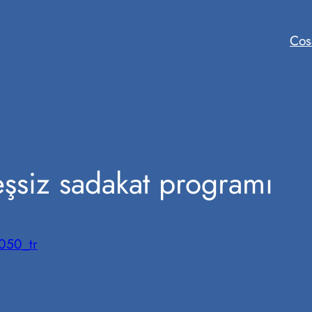
Cos
şsiz sadakat programı
050_tr