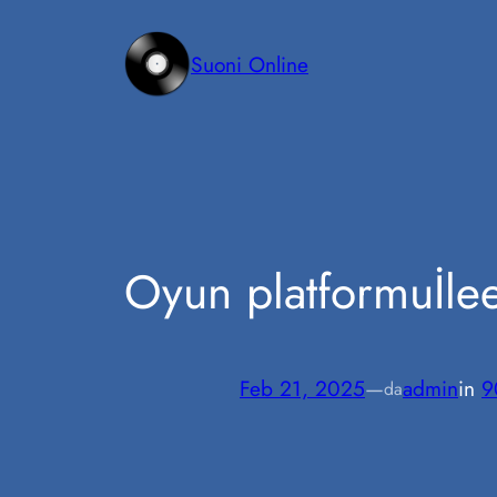
Vai
al
Suoni Online
contenuto
Oyun platformuİlee
Feb 21, 2025
—
admin
in
9
da