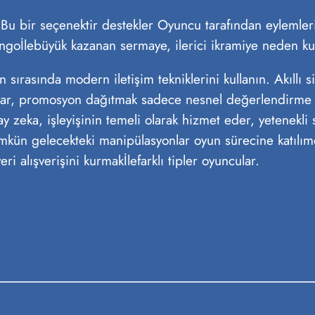
u bir seçenektir destekler Oyuncu tarafından eylemlerin
yangoİlebüyük kazanan sermaye, ilerici ikramiye neden k
sırasında modern iletişim tekniklerini kullanın. Akıllı 
ular, promosyon dağıtmak sadece nesnel değerlendirme k
ay zeka, işleyişinin temeli olarak hizmet eder, yetenekl
kün gelecekteki manipülasyonlar oyun sürecine katılımc
ri alışverişini kurmakİlefarklı tipler oyuncular.