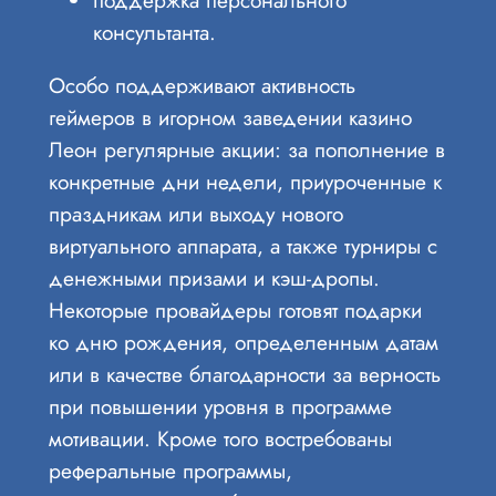
консультанта.
Особо поддерживают активность
геймеров в игорном заведении казино
Леон регулярные акции: за пополнение в
конкретные дни недели, приуроченные к
праздникам или выходу нового
виртуального аппарата, а также турниры с
денежными призами и кэш-дропы.
Некоторые провайдеры готовят подарки
ко дню рождения, определенным датам
или в качестве благодарности за верность
при повышении уровня в программе
мотивации. Кроме того востребованы
реферальные программы,