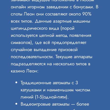
онлайн игорном заведении с бонусами. В
слоты Леон они составляют около 90%
всех типов. Данные азартные машины
цилиндрического вида (порой
используется цепной метод появления
символов), где всё предопределяет
случайное выпадение призовой
последовательности. Текущие аппараты
подразделяются на несколько типов в
казино Леон:
Традиционные автоматы с 3
катушками и наименьшим числом
линий (1-5|одной-пяти).
Видеоигровые автоматы — более