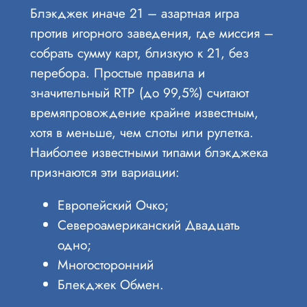
Блэкджек иначе 21 – азартная игра
против игорного заведения, где миссия –
собрать сумму карт, близкую к 21, без
перебора. Простые правила и
значительный RTP (до 99,5%) считают
времяпровождение крайне известным,
хотя в меньше, чем слоты или рулетка.
Наиболее известными типами блэкджека
признаются эти вариации:
Европейский Очко;
Североамериканский Двадцать
одно;
Многосторонний
Блекджек Обмен.