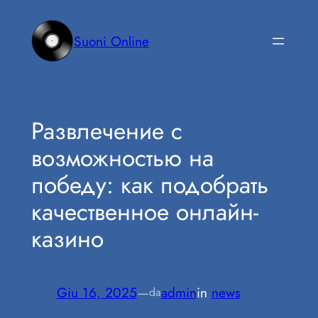
Vai
al
Suoni Online
contenuto
Развлечение с
возможностью на
победу: как подобрать
качественное онлайн-
казино
Giu 16, 2025
—
admin
in
news
da