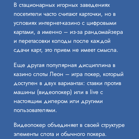
В стационарных игорных заведениях
посетители часто считают карточки, но в
условиях интернет-казино с цифровыми
картами, а именно – из-за рандомайзера
и перетасовки колоды после каждой
сдачи карт, это прием не имеет смысла.
Еще другая популярная дисциплина в
казино слоты Леон – игра покер, который
доступен в двух вариантах: ставки против
машины (видеопокер) или в live с
настоящим дилером или другими
пользователями.
Видеопокер объединяет в своей структуре
элементы слота и обычного покера.