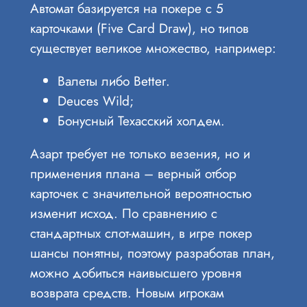
Автомат базируется на покере с 5
карточками (Five Card Draw), но типов
существует великое множество, например:
Валеты либо Better.
Deuces Wild;
Бонусный Техасский холдем.
Азарт требует не только везения, но и
применения плана – верный отбор
карточек с значительной вероятностью
изменит исход. По сравнению с
стандартных слот-машин, в игре покер
шансы понятны, поэтому разработав план,
можно добиться наивысшего уровня
возврата средств. Новым игрокам