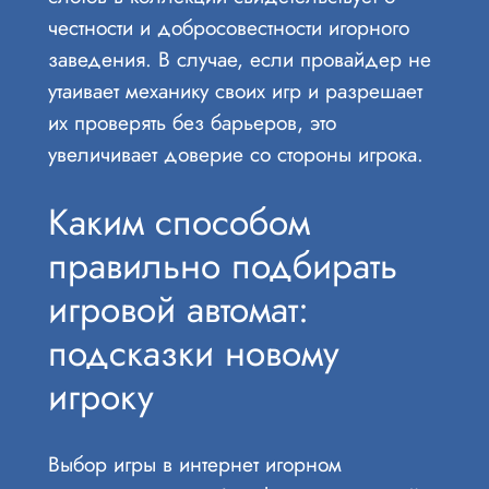
честности и добросовестности игорного
заведения. В случае, если провайдер не
утаивает механику своих игр и разрешает
их проверять без барьеров, это
увеличивает доверие со стороны игрока.
Каким способом
правильно подбирать
игровой автомат:
подсказки новому
игроку
Выбор игры в интернет игорном