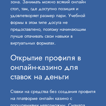
зона. Занимать можно всякий онлайн
стол, там, где доступно позиция и
удовлетворяет размер пари. Учебной
формы в этом типе досуга не
предоставлено, поэтому начинающим
лучше оттачивать свои навыки в
виртуальных форматах.
Открытие профиля в
онлайн-казино для
ставок на деньги
Ставки на средства без создания профиля
на платформе онлайн казино с
поощрениями невозможны. Сначала