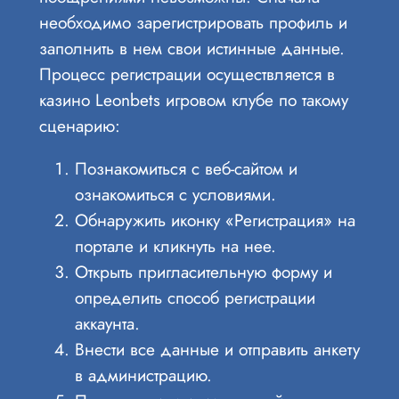
необходимо зарегистрировать профиль и
заполнить в нем свои истинные данные.
Процесс регистрации осуществляется в
казино Leonbets игровом клубе по такому
сценарию:
Познакомиться с веб-сайтом и
ознакомиться с условиями.
Обнаружить иконку «Регистрация» на
портале и кликнуть на нее.
Открыть пригласительную форму и
определить способ регистрации
аккаунта.
Внести все данные и отправить анкету
в администрацию.