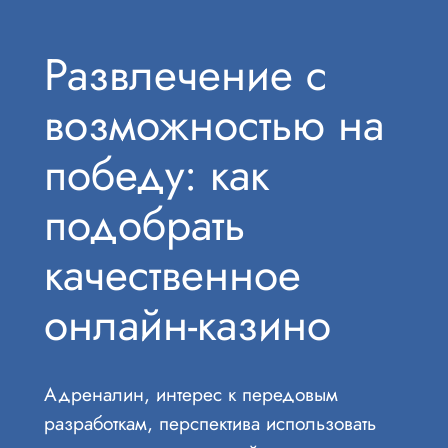
Развлечение с
возможностью на
победу: как
подобрать
качественное
онлайн-казино
Адреналин, интерес к передовым
разработкам, перспектива использовать