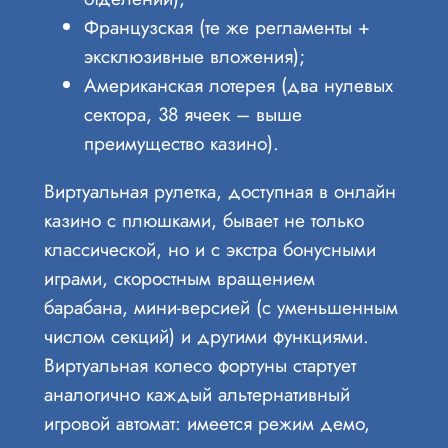
Французская (те же регламенты +
эксклюзивные вложения);
Американская лотерея (два нулевых
сектора, 38 ячеек – выше
преимущество казино).
Виртуальная рулетка, доступная в онлайн
казино с плюшками, бывает не только
классической, но и с экстра бонусными
играми, скоростным вращением
барабана, мини-версией (с уменьшенным
числом секций) и другими функциями.
Виртуальная колесо фортуны стартует
аналогично каждый альтернативный
игровой автомат: имеется режим демо,