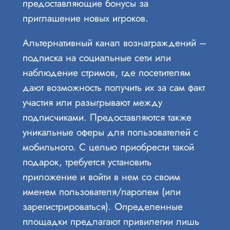
предоставляющие бонусы за
приглашение новых игроков.
Альтернативный канал вознаграждений –
подписка на социальные сети или
наблюдение стримов, где посетителям
дают возможность получить их за сам факт
участия или разыгрывают между
подписчиками. Предоставляются также
уникальные оферы для пользователей с
мобильного. С целью приобрести такой
подарок, требуется установить
приложение и войти в нем со своим
именем пользователя/паролем (или
зарегистрироваться). Определенные
площадки предлагают привилегии лишь