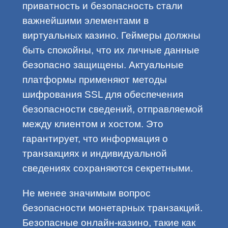
приватность и безопасность стали
важнейшими элементами в
виртуальных казино. Геймеры должны
быть спокойны, что их личные данные
безопасно защищены. Актуальные
платформы применяют методы
шифрования SSL для обеспечения
безопасности сведений, отправляемой
между клиентом и хостом. Это
гарантирует, что информация о
транзакциях и индивидуальной
сведениях сохраняются секретными.
Не менее значимым вопрос
безопасности монетарных транзакций.
Безопасные онлайн-казино, такие как