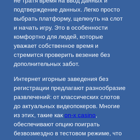
не тратя время на ввод данных и
подтверждение данных. Легко просто
выбрать платформу, щелкнуть на слот
и начать игру. Это в особенности
комфортно для людей, которые
уважает собственное время и
стремится проверить везение без
дополнительных забот.
Интернет игорные заведения без
регистрации предлагают разнообразие
развлечений: от классических слотов
до актуальных видеопокеров. Многие
из этих, такие как
on-x casino
,
обеспечивают опцию поиграть
безвозмездно в тестовом режиме, что