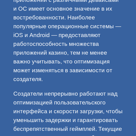
и ОС имеет основное значение в их
востребованности. Наиболее
популярные операционные системы —
iOS и Android — предоставляют
работоспособность множества
приложений казино, тем не менее
важно учитывать, что оптимизация
может изменяться в зависимости от
создателя.
Создатели непрерывно работают над
оптимизацией пользовательского
интерфейса и скорости загрузки, чтобы
уменьшить задержки и гарантировать
беспрепятственный геймплей. Текущие