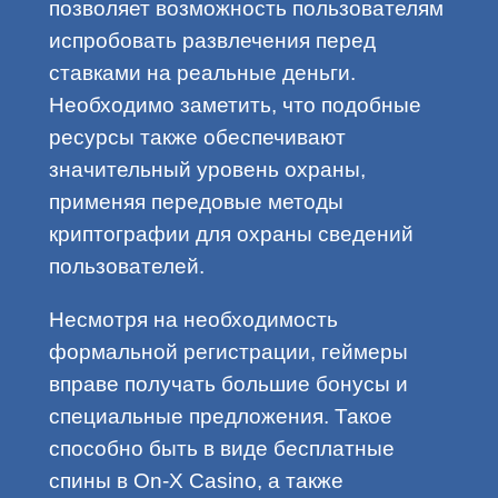
позволяет возможность пользователям
испробовать развлечения перед
ставками на реальные деньги.
Необходимо заметить, что подобные
ресурсы также обеспечивают
значительный уровень охраны,
применяя передовые методы
криптографии для охраны сведений
пользователей.
Несмотря на необходимость
формальной регистрации, геймеры
вправе получать большие бонусы и
специальные предложения. Такое
способно быть в виде бесплатные
спины в On-X Casino, а также