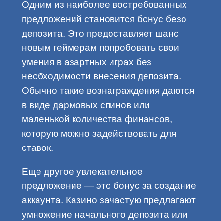
Одним из наиболее востребованных
предложений становится бонус безо
депозита. Это предоставляет шанс
новым геймерам попробовать свои
умения в азартных играх без
необходимости внесения депозита.
Обычно такие вознаграждения даются
в виде дармовых спинов или
маленькой количества финансов,
которую можно задействовать для
ставок.
Еще другое увлекательное
предложение — это бонус за создание
аккаунта. Казино зачастую предлагают
умножение начального депозита или