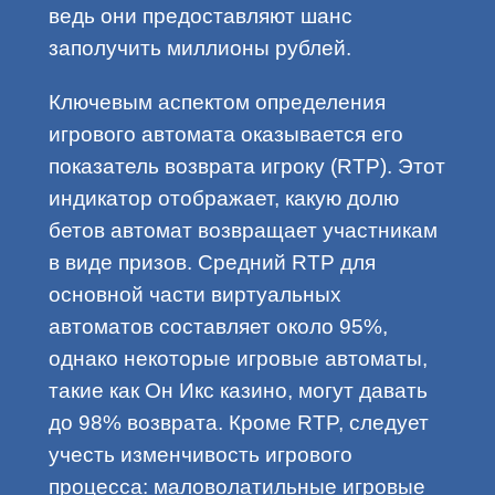
ведь они предоставляют шанс
заполучить миллионы рублей.
Ключевым аспектом определения
игрового автомата оказывается его
показатель возврата игроку (RTP). Этот
индикатор отображает, какую долю
бетов автомат возвращает участникам
в виде призов. Средний RTP для
основной части виртуальных
автоматов составляет около 95%,
однако некоторые игровые автоматы,
такие как Он Икс казино, могут давать
до 98% возврата. Кроме RTP, следует
учесть изменчивость игрового
процесса: маловолатильные игровые