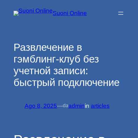
Vai
Suoni Online
al
contenuto
Развлечение в
гэмблинг-клуб без
учетной записи:
быстрый подключение
Ago 8, 2025
—
admin
in
articles
da