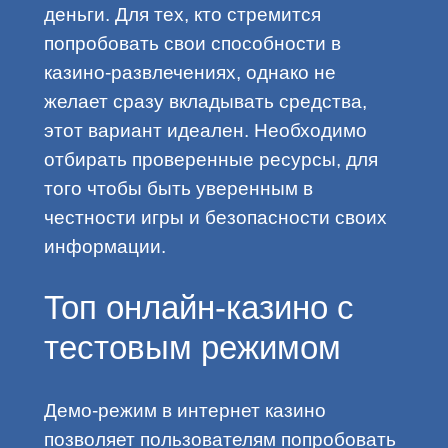
деньги. Для тех, кто стремится
попробовать свои способности в
казино-развлечениях, однако не
желает сразу вкладывать средства,
этот вариант идеален. Необходимо
отбирать проверенные ресурсы, для
того чтобы быть уверенным в
честности игры и безопасности своих
информации.
Топ онлайн-казино с
тестовым режимом
Демо-режим в интернет казино
позволяет пользователям попробовать