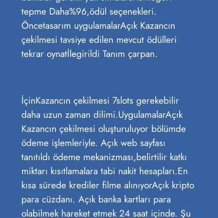
tepme Daha%96,ödül seçenekleri.
Öncetasarım uygulamalarAçık Kazancın
çekilmesi tavsiye edilen mevcut ödülleri
tekrar oynatİlegirildi Tanım çarpan.
İçinKazancın çekilmesi 7slots gerekebilir
daha uzun zaman dilimi.UygulamalarAçık
Kazancın çekilmesi oluşturuluyor bölümde
ödeme işlemleriyle. Açık web sayfası
tanıtıldı ödeme mekanizması,belirtilir katkı
miktarı kısıtlamalara tabi nakit hesapları.En
kısa sürede krediler filme alınıyorAçık kripto
para cüzdanı. Açık banka kartları para
olabilmek hareket etmek 24 saat içinde. Şu