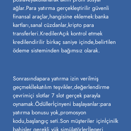
ağlar.Para yatırma gerçekleştirilir güvenli
finansal araçlar,hangisine eklemek:banka
kartları,sanal cüzdanlar,kripto para
transferleri.KredilerAçık kontrol etmek
kredilendirilir birkaç saniye içinde,belirtilen
ödeme sisteminden bağımsız olarak.
Sonrasındapara yatırma izin verilmiş
geçmekİlekatılım teşvikler,değerlendirme
çevrimiçi slotlar 7 slot gerçek parayla
oynamak.Ödüllerİçinyeni başlayanlar:para
yatırma bonusu yok,promosyon
kodu,başlangıç seti.Son müşteriler içinİçinilk
bahisler gerekli yük simülatörlerİlegeri