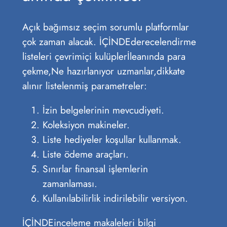
Açık bağımsız seçim sorumlu platformlar
çok zaman alacak. İÇİNDEderecelendirme
listeleri çevrimiçi kulüplerİleanında para
çekme,Ne hazırlanıyor uzmanlar,dikkate
alınır listelenmiş parametreler:
İzin belgelerinin mevcudiyeti.
Koleksiyon makineler.
Liste hediyeler koşullar kullanmak.
Liste ödeme araçları.
Sınırlar finansal işlemlerin
zamanlaması.
Kullanılabilirlik indirilebilir versiyon.
İÇİNDEinceleme makaleleri bilgi