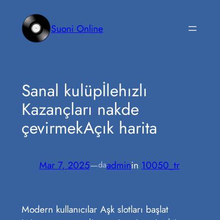
Vai
al
Suoni Online
contenuto
Sanal kulüpİlehızlı
Kazançları nakde
çevirmekAçık harita
Mar 7, 2025
—
admin
in
10050_tr
da
Modern kullanıcılar Aşk slotları başlat