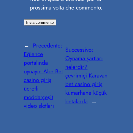
prossima volta che commento.
←
Precedente:
Successivo:
Eğlence
Oynama şartları
portalında
nelerdir?
oynayın Abe Bet
çevrimiçi Karavan
casino giriş
bet casino giriş
ücretli
kumarhane küçük
modda:çeşit
betalarda
→
video slotları