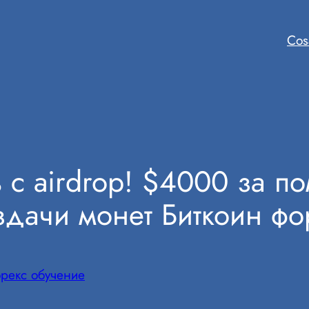
Cos
 с airdrop! $4000 за п
здачи монет Биткоин фо
рекс обучение