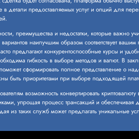
к сделка будет согласована, платформа обычно выступ
 в детали предоставляемых услуг и опций для перев
ей.
сти, преимущества и недостатки, которые важно учи
х вариантов наилучшим образом соответствует вашим
часто предлагают конкурентоспособные курсы и удоб
еобходима гибкость в выборе методов и валют. В за
й поможет сформировать полное представление о над
жны быть приоритетами при выборе подходящей плат
вателям возможность конвертировать криптовалюту 
иками, упрощая процесс трансакций и обеспечивая 
ждая из таких служб может предлагать уникальные усл