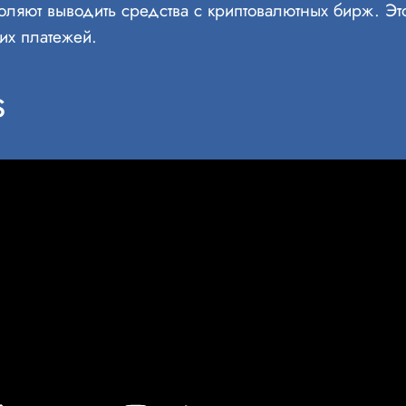
озволяют выводить средства с криптовалютных бирж. Э
гих платежей.
s