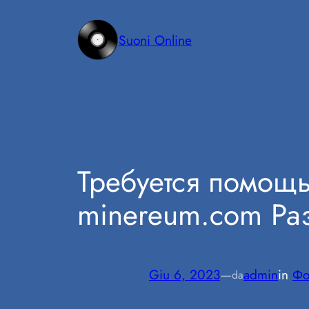
Vai
al
Suoni Online
contenuto
Требуется помощь
minereum.com Ра
Giu 6, 2023
—
admin
in
Фо
da