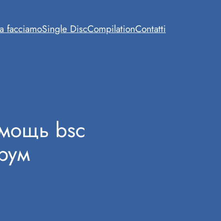
a facciamo
Single Disc
Compilation
Contatti
омощь bsc
рум