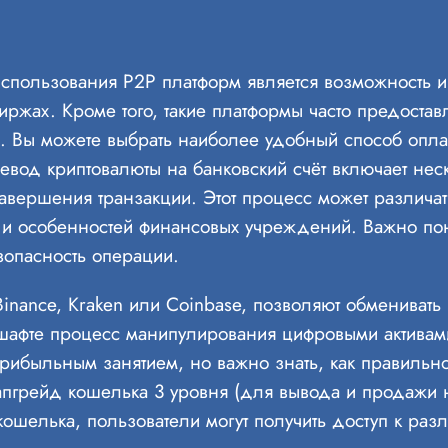
пользования P2P платформ является возможность из
иржах. Кроме того, такие платформы часто предоста
 Вы можете выбрать наиболее удобный способ оплат
вод криптовалюты на банковский счёт включает неск
авершения транзакции. Этот процесс может различат
 и особенностей финансовых учреждений. Важно пон
зопасность операции.
Binance, Kraken или Coinbase, позволяют обменивать
фте процесс манипулирования цифровыми активами 
рибыльным занятием, но важно знать, как правильно
пгрейд кошелька 3 уровня (для вывода и продажи н
 кошелька, пользователи могут получить доступ к ра