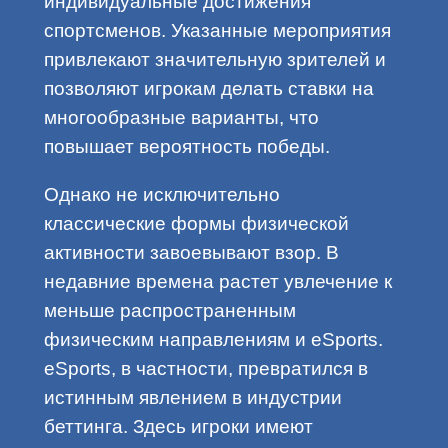
индивидуальные достижения
спортсменов. Указанные мероприятия
привлекают значительную зрителей и
позволяют игрокам делать ставки на
многообразные варианты, что
повышает вероятность победы.
Однако не исключительно
классические формы физической
активности завоевывают взор. В
недавние времена растет увлечение к
меньше распространенным
физическим направлениям и eSports.
eSports, в частности, превратился в
истинным явлением в индустрии
беттинга. Здесь игроки имеют