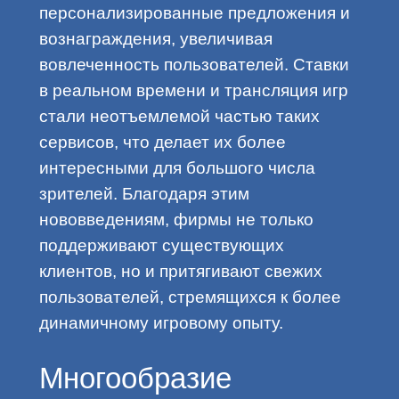
персонализированные предложения и
вознаграждения, увеличивая
вовлеченность пользователей. Ставки
в реальном времени и трансляция игр
стали неотъемлемой частью таких
сервисов, что делает их более
интересными для большого числа
зрителей. Благодаря этим
нововведениям, фирмы не только
поддерживают существующих
клиентов, но и притягивают свежих
пользователей, стремящихся к более
динамичному игровому опыту.
Многообразие