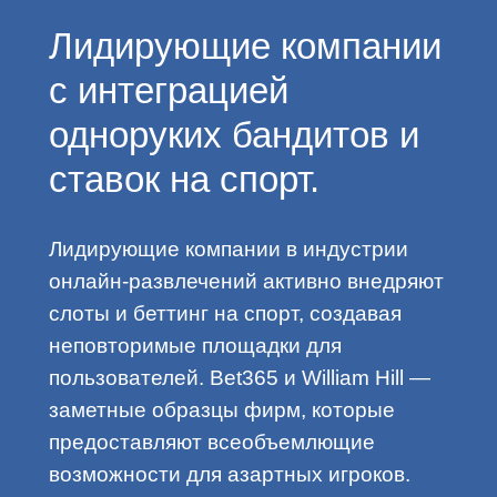
Лидирующие компании
с интеграцией
одноруких бандитов и
ставок на спорт.
Лидирующие компании в индустрии
онлайн-развлечений активно внедряют
слоты и беттинг на спорт, создавая
неповторимые площадки для
пользователей. Bet365 и William Hill —
заметные образцы фирм, которые
предоставляют всеобъемлющие
возможности для азартных игроков.