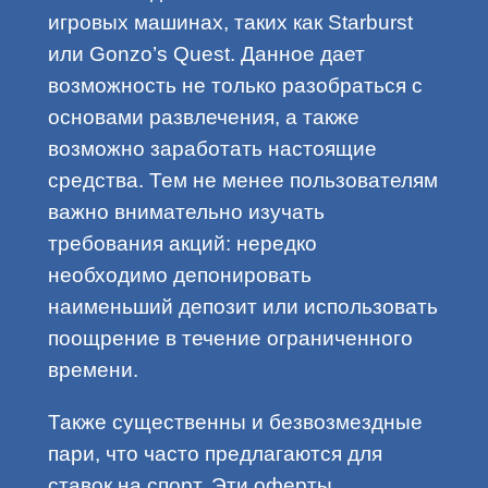
игровых машинах, таких как Starburst
или Gonzo’s Quest. Данное дает
возможность не только разобраться с
основами развлечения, а также
возможно заработать настоящие
средства. Тем не менее пользователям
важно внимательно изучать
требования акций: нередко
необходимо депонировать
наименьший депозит или использовать
поощрение в течение ограниченного
времени.
Также существенны и безвозмездные
пари, что часто предлагаются для
ставок на спорт. Эти оферты