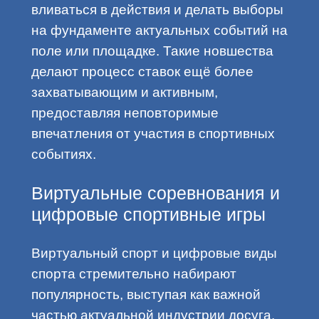
вливаться в действия и делать выборы
на фундаменте актуальных событий на
поле или площадке. Такие новшества
делают процесс ставок ещё более
захватывающим и активным,
предоставляя неповторимые
впечатления от участия в спортивных
событиях.
Виртуальные соревнования и
цифровые спортивные игры
Виртуальный спорт и цифровые виды
спорта стремительно набирают
популярность, выступая как важной
частью актуальной индустрии досуга.