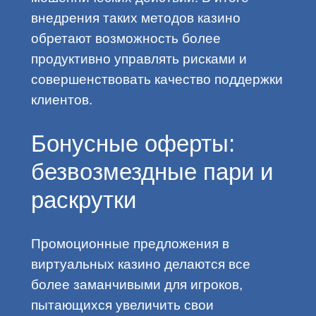
внедрения таких методов казино
обретают возможность более
продуктивно управлять рисками и
совершенствовать качество поддержки
клиентов.
Бонусные оферты:
безвозмездные пари и
раскрутки
Промоционные предложения в
виртуальных казино делаются все
более заманчивыми для игроков,
пытающихся увеличить свои