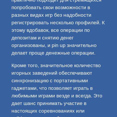
попробовать свои возможности в
разных видах игр без надобности
регистрировать несколько профилей. К
этому вдобавок, все операции по
депозитам и снятию денег
организованы, и pin up значительно
делает проще денежные операции.
Кроме того, значительное количество
игорных заведений обеспечивают
синхронизацию с портативными
гаджетами, что позволяет играть в
любимыми играми везде и всегда. Это
дает шанс принимать участие в
настоящих соревнованиях или