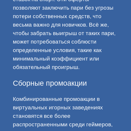
позволяют заключить пари без угрозы
потери собственных средств, что
весьма важно для новичков. Всё же,
чтобы забрать выигрыш от таких пари,
может потребоваться соблюсти
определенные условия, такие как
минимальный коэффициент или
обязательный проигрыш.
Сборные промоакции
Комбинированные промоакции в
виртуальных игорных заведениях
становятся все более
распространенными среди геймеров,