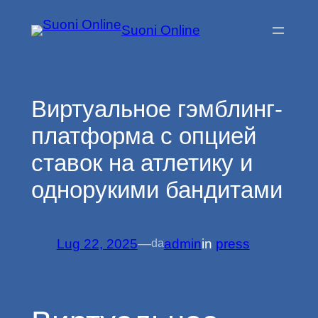
Vai
Suoni Online
al
contenuto
Виртуальное гэмблинг-
платформа с опцией
ставок на атлетику и
однорукими бандитами
Lug 22, 2025
—
admin
in
press
da