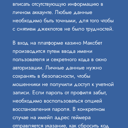
вписать отсутствующую информацию в
личном аккаунте. Любые данные
необходимо быть точными, для того чтобы
с снятием джекпотов не было трудностей.
В вход на платформе казино Максбет
производится путем ввода имени
пользователя и секретного кода в окно
авторизации. Личные данные нужно
сохранять в безопасности, чтобы
мошенники не получили доступ к учетной
записи. Если пароль от профиля забыт,
необходимо воспользоваться опцией
восстановления пароля. В конкретном
случае на имейл адрес геймера
отправляется указание, как сбросить код