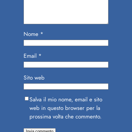
Nome
*
Email
*
Sito web
Salva il mio nome, email e sito
web in questo browser per la
prossima volta che commento.