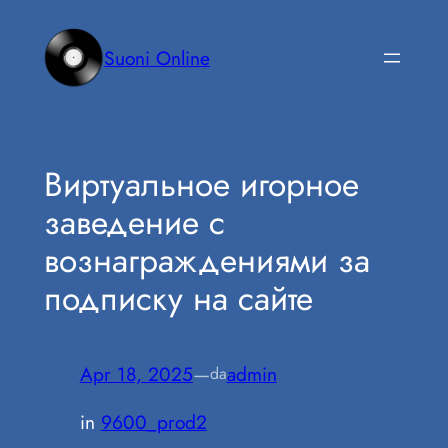
Vai
al
Suoni Online
contenuto
Виртуальное игорное
заведение с
вознаграждениями за
подписку на сайте
Apr 18, 2025
—
admin
da
in
9600_prod2