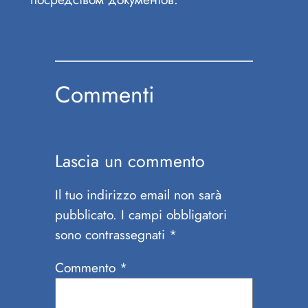
Commenti
Lascia un commento
Il tuo indirizzo email non sarà
pubblicato.
I campi obbligatori
sono contrassegnati
*
Commento
*