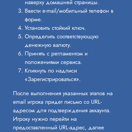
наверху домашней страницы.
Ввести e-mail/мобильный телефон в
форме.
Установить стойкий ключ.
Определить соответствующую
денежную валюту.
Принять с регламентом и
положениями сервиса.
Кликнуть по надписи
«Зарегистрироваться».
После выполнения указанных этапов на
email игрока придет письмо со URL-
адресом для подтверждения аккаунта.
Игроку нужно перейти на
предоставленный URL-адрес, далее