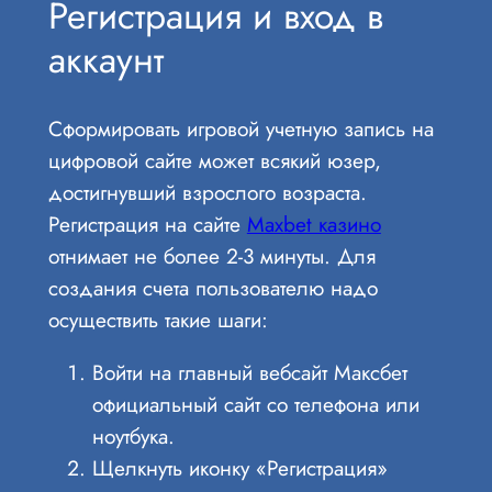
Регистрация и вход в
аккаунт
Сформировать игровой учетную запись на
цифровой сайте может всякий юзер,
достигнувший взрослого возраста.
Регистрация на сайте
Maxbet казино
отнимает не более 2-3 минуты. Для
создания счета пользователю надо
осуществить такие шаги:
Войти на главный вебсайт Максбет
официальный сайт со телефона или
ноутбука.
Щелкнуть иконку «Регистрация»