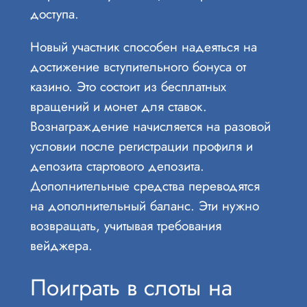
доступа.
Новый участник способен надеяться на
достижение вступительного бонуса от
казино. Это состоит из бесплатных
вращений и монет для ставок.
Вознаграждение начисляется на разовой
условии после регистрации профиля и
депозита стартового депозита.
Дополнительные средства переводятся
на дополнительный баланс. Эти нужно
возвращать, учитывая требования
вейджера.
Поиграть в слоты на