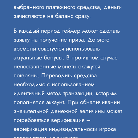
выбранного платежного средства, деньги
зачисляются на баланс сразу.
В каждый период геймер может сделать
заявку на получение приза. До этого
времени советуется использовать
актуальные бонусы. В противном случае
непоставленные монеты окажутся
потеряны. Переводить средства
необходимо с использованием
идентичный метод транзакции, которым
пополнялся аккаунт. При обналичивании
значительной денежной величины может
потребоваться верификация –
верификация индивидуальности игрока
посредством документов.