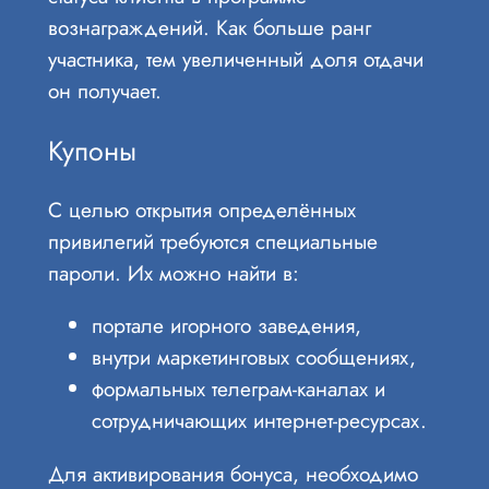
вознаграждений. Как больше ранг
участника, тем увеличенный доля отдачи
он получает.
Купоны
С целью открытия определённых
привилегий требуются специальные
пароли. Их можно найти в:
портале игорного заведения,
внутри маркетинговых сообщениях,
формальных телеграм-каналах и
сотрудничающих интернет-ресурсах.
Для активирования бонуса, необходимо