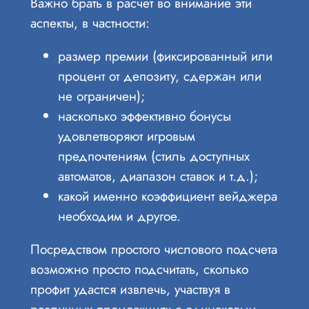
Важно брать в расчет во внимание эти
аспекты, в частности:
размер премии (фиксированный или
процент от депозиту, сдержан или
не ограничен);
насколько эффективно бонусы
удовлетворяют игровым
предпочтениям (стиль доступных
автоматов, диапазон ставок и т.д.);
какой именно коэффициент вейджера
необходим и другое.
Посредством простого числового подсчета
возможно просто подсчитать, сколько
профит удастся извлечь, участвуя в