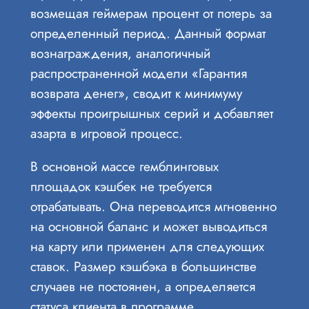
возмещая геймерам процент от потерь за
определенный период. Данный формат
вознаграждения, аналогичный
распространенной модели «Гарантия
возврата денег», сводит к минимуму
эффекты проигрышных серий и добавляет
азарта в игровой процесс.
В основной массе гемблинговых
площадок кэшбек не требуется
отрабатывать. Она переводится мгновенно
на основной баланс и может выводиться
на карту или применен для следующих
ставок. Размер кэшбэка в большинстве
случаев не постоянен, а определяется
статуса клиента в программе