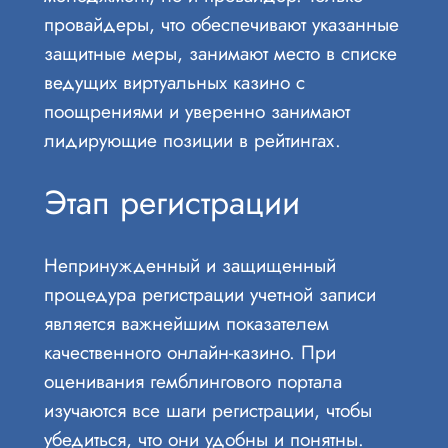
провайдеры, что обеспечивают указанные
защитные меры, занимают место в списке
ведущих виртуальных казино с
поощрениями и уверенно занимают
лидирующие позиции в рейтингах.
Этап регистрации
Непринужденный и защищенный
процедура регистрации учетной записи
является важнейшим показателем
качественного онлайн-казино. При
оценивания гемблингового портала
изучаются все шаги регистрации, чтобы
убедиться, что они удобны и понятны.