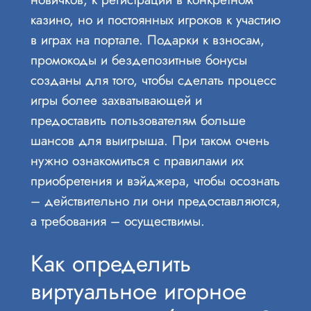
казино, но и постоянных игроков к участию
в играх на портале. Подарки к взносам,
промокоды и бездепозитные бонусы
созданы для того, чтобы сделать процесс
игры более захватывающей и
предоставить пользователям больше
шансов для выигрыша. При таком очень
нужно ознакомиться с правилами их
приобретения и вэйджера, чтобы осознать
– действительно ли они предоставляются,
а требования – осуществимы.
Как определить
виртуальное игорное