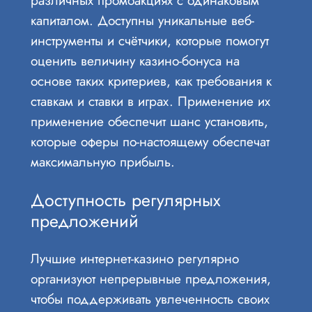
различных промоакциях с одинаковым
капиталом. Доступны уникальные веб-
инструменты и счётчики, которые помогут
оценить величину казино-бонуса на
основе таких критериев, как требования к
ставкам и ставки в играх. Применение их
применение обеспечит шанс установить,
которые оферы по-настоящему обеспечат
максимальную прибыль.
Доступность регулярных
предложений
Лучшие интернет-казино регулярно
организуют непрерывные предложения,
чтобы поддерживать увлеченность своих