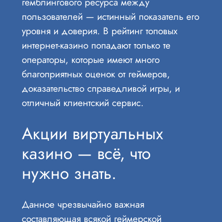
гемблингового ресурса между
пользователей — истинный показатель его
уровня и доверия. В рейтинг топовых
интернет-казино попадают только те
операторы, которые имеют много
благоприятных оценок от геймеров,
доказательство справедливой игры, и
отличный клиентский сервис.
Акции виртуальных
казино — всё, что
нужно знать.
Данное чрезвычайно важная
составляющая всякой геймерской