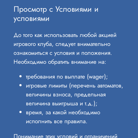
Просмотр с Условиями и
условиями
До того как использовать любой акцией
игрового клуба, следует внимательно
ознакомиться с условия и положения.
Необходимо обратить внимание на:
требования по выплате (wager);
игровые лимиты (перечень автоматов,
величины взноса, предельная
величина выигрыша и т.д.);
время, за какой необходимо
исполнить все правила.
Понимание этих условий и ограничений