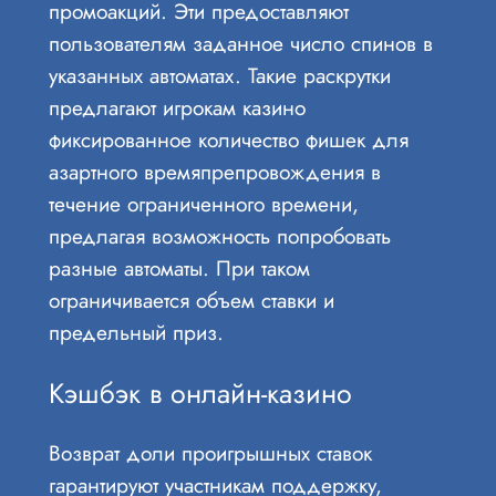
промоакций. Эти предоставляют
пользователям заданное число спинов в
указанных автоматах. Такие раскрутки
предлагают игрокам казино
фиксированное количество фишек для
азартного времяпрепровождения в
течение ограниченного времени,
предлагая возможность попробовать
разные автоматы. При таком
ограничивается объем ставки и
предельный приз.
Кэшбэк в онлайн-казино
Возврат доли проигрышных ставок
гарантируют участникам поддержку,