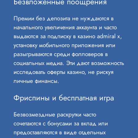
Безвложенные поощрения
Премии без депозита не нуждаются в
начального увеличения аккаунта и часто
выдаются за подписку в казино admiral x,
установку мобильного приложения или
разыгрываются среди фолловеров в
социальных медиа. Эти дают возможность
исследовать оферты казино, не рискуя
личные финансы.
Фриспины и бесплатная игра
Безвозмездные раскрутки часто
сочетаются с бонусами за вклад или
предоставляются в виде отдельных