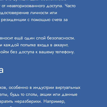
 от неавторизованного доступа. Часто
удостоверение личности или
 резиденции с помощью счета за
вносит ещё один слой безопасности.
и каждой попытке входа в аккаунт.
ойти без доступа к вашему телефону.
а
ков, особенно в индустрии виртуальных
елы, будь то слоты, акции или данные
вратить неразберихи. Например,