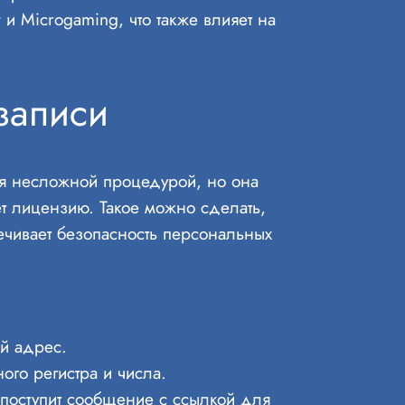
 и Microgaming, что также влияет на
записи
тся несложной процедурой, но она
т лицензию. Такое можно сделать,
печивает безопасность персональных
й адрес.
го регистра и числа.
поступит сообщение с ссылкой для