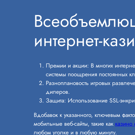
Всеобъемлющ
интернет-каз
Премии и акции: В многих интерне
системы поощрения постоянных кл
Разноплановость игровых развлеч
дилеров.
Защита: Использование SSL-энкрип
Вдобавок к указанного, ключевым факт
мобильные веб-сайты, такие как
казино
любом уголке и в любую минуту.