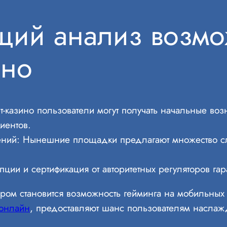
ий анализ возмо
ино
т-казино пользователи могут получать начальные в
иентов.
ений: Нынешние площадки предлагают множество сл
ции и сертификация от авторитетных регуляторов гар
ором становится возможность гейминга на мобильны
 онлайн
, предоставляют шанс пользователям наслаж