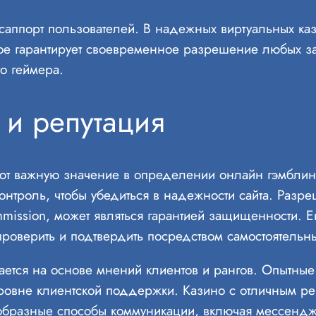
саппорт пользователей. В надежных виртуальных ка
ое гарантирует своевременное разрешение любых з
о геймера.
 и репутация
ют важную значение в определении онлайн гэмблинг
нтроль, чтобы убедиться в надежности сайта. Разреше
mission, может являться гарантией защищенности. Е
 проверить и подтвердить посредством самостоятель
ается на основе мнений клиентов и рангов. Опытны
уровне клиентской поддержки. Казино с отличным р
разные способы коммуникации, включая мессенджер