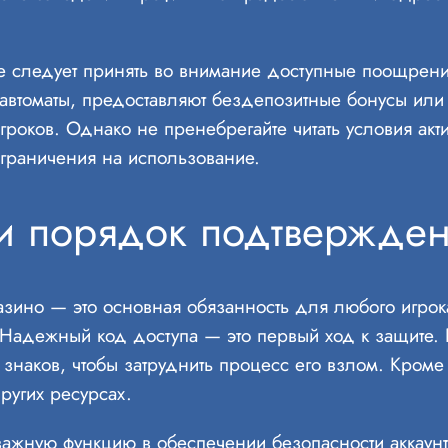
е следует принять во внимание доступные поощре
 автоматы, предоставляют бездепозитные бонусы или 
оков. Однако не пренебрегайте читать условия акти
граничения на использование.
и порядок подтвержде
азино — это основная обязанность для любого игро
Надежный код доступа — это первый ход к защите. 
знаков, чтобы затруднить процесс его взлом. Кроме 
ругих ресурсах.
жную функцию в обеспечении безопасности аккаунта