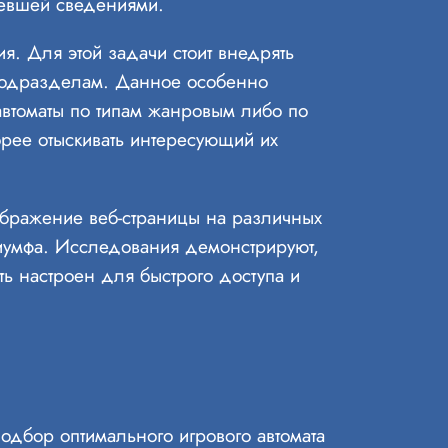
ревшей сведениями.
я. Для этой задачи стоит внедрять
 подразделам. Данное особенно
 автоматы по типам жанровым либо по
орее отыскивать интересующий их
ображение веб-страницы на различных
триумфа. Исследования демонстрируют,
ь настроен для быстрого доступа и
одбор оптимального игрового автомата