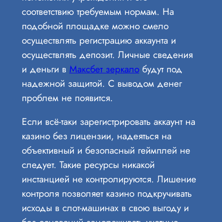
соответствию требуемым нормам. На
подобной площадке можно смело
осуществлять регистрацию аккаунта и
осуществлять депозит. Личные сведения
и деньги в
Максбет зеркало
будут под
надежной защитой. С выводом денег
проблем не появится.
Если всё-таки зарегистрировать аккаунт на
казино без лицензии, надеяться на
объективный и безопасный геймплей не
следует. Такие ресурсы никакой
инстанцией не контролируются. Лишение
контроля позволяет казино подкручивать
исходы в слот-машинах в свою выгоду и
без оснований замораживать учетные