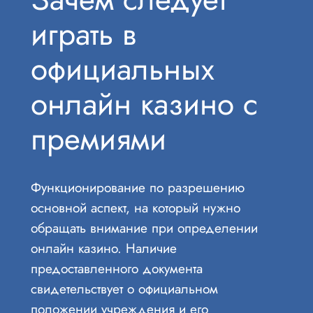
играть в
официальных
онлайн казино с
премиями
Функционирование по разрешению
основной аспект, на который нужно
обращать внимание при определении
онлайн казино. Наличие
предоставленного документа
свидетельствует о официальном
положении учреждения и его