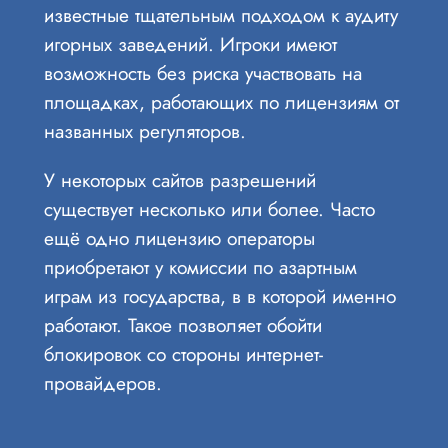
известные тщательным подходом к аудиту
игорных заведений. Игроки имеют
возможность без риска участвовать на
площадках, работающих по лицензиям от
названных регуляторов.
У некоторых сайтов разрешений
существует несколько или более. Часто
ещё одно лицензию операторы
приобретают у комиссии по азартным
играм из государства, в в которой именно
работают. Такое позволяет обойти
блокировок со стороны интернет-
провайдеров.