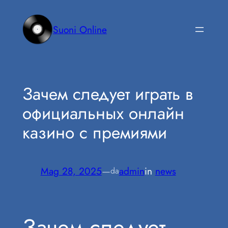
Vai
al
Suoni Online
contenuto
Зачем следует играть в
официальных онлайн
казино с премиями
Mag 28, 2025
—
admin
in
news
da
Зачем следует