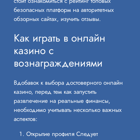
стоит ознакомиться с рейтинг топовых
безопасных платформ на авторитетных
обзорных сайтах, изучить отзывы.
Как играть в онлайн
казино с
вознаграждениями
Вдобавок к выбора достоверного онлайн
казино, перед тем как запустить
развлечение на реальные финансы,
необходимо учитывать несколько важных
аспектов:
Открытие профиля Следует