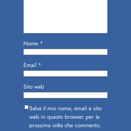
Nome
*
Email
*
Sito web
Salva il mio nome, email e sito
web in questo browser per la
prossima volta che commento.