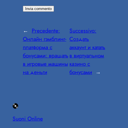
←
Precedente:
Successivo:
Онлайн гэмблинг-
Создать
платформа с
аккаунт и катать
бонусами: вращать
в виртуальном
в игровые машины
казино с
на деньги
бонусами
→
Suoni Online