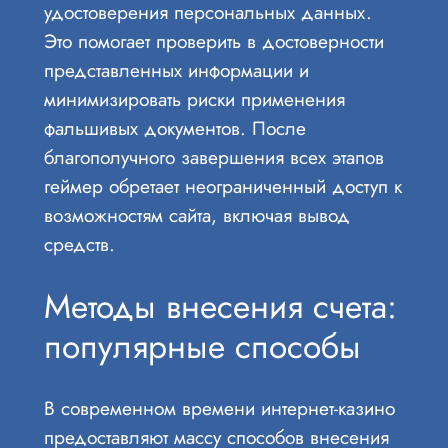
удостоверения персональных данных.
Это помогает проверить в достоверности
представленных информации и
минимизировать риски применения
фальшивых документов. После
благополучного завершения всех этапов
геймер обретает неограниченный доступ к
возможностям сайта, включая вывод
средств.
Методы внесения счета:
популярные способы
В современном времени интернет-казино
предоставляют массу способов внесения