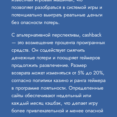
позволяет разобраться в системой игры и
потенциально выиграть реальные деньги
без опасности потерь.
С альтернативной перспективы, cashback
— это возмещение процента проигранных
средств. Он содействует смягчить
денежные потери и поощряет геймеров
продолжить развлечение. Размер
возврата может изменяться от 5% до 20%,
согласно политики казино и ранга геймера
в программе лояльности. Определенные
сайты обеспечивают недельный или
каждый месяц кэшбэк, что делает игру
более привлекательной и менее опасной