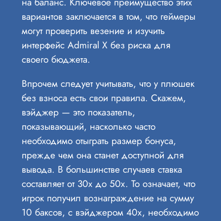
на баланс. Ключевое преимущество этих
вариантов заключается в том, что геймеры
могут проверить везение и изучить
интерфейс Admiral X без риска для
своего бюджета.
Впрочем следует учитывать, что у плюшек
без взноса есть свои правила. Скажем,
вэйджер — это показатель,
показывающий, насколько часто
необходимо отыграть размер бонуса,
прежде чем она станет доступной для
вывода. В большинстве случаев ставка
составляет от 30x до 50x. То означает, что
игрок получил вознаграждение на сумму
10 баксов, с вэйджером 40x, необходимо