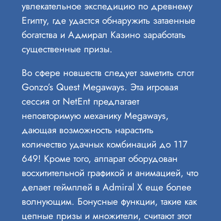
увлекательное экспедицию по древнему
Египту, где удастся обнаружить затаенные
богатства и Адмирал Казино заработать
существенные призы.
Во сфере новшеств следует заметить слот
Gonzo’s Quest Megaways. Эта игровая
сессия от NetEnt предлагает
неповторимую механику Megaways,
дающая возможность нарастить
количество удачных комбинаций до 117
649! Кроме того, аппарат оборудован
восхитительной графикой и анимацией, что
делает геймплей в Admiral X еще более
волнующим. Бонусные функции, такие как
цепные призы и множители, считают этот