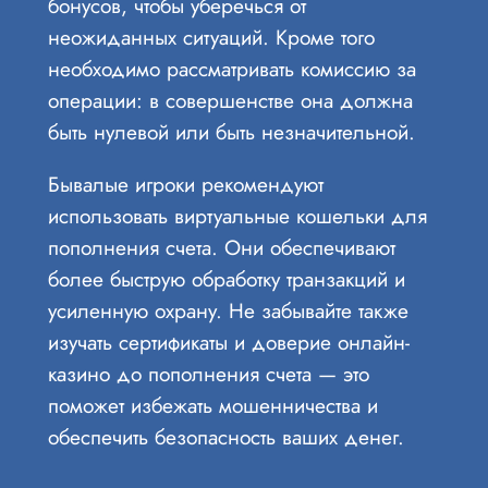
бонусов, чтобы уберечься от
неожиданных ситуаций. Кроме того
необходимо рассматривать комиссию за
операции: в совершенстве она должна
быть нулевой или быть незначительной.
Бывалые игроки рекомендуют
использовать виртуальные кошельки для
пополнения счета. Они обеспечивают
более быструю обработку транзакций и
усиленную охрану. Не забывайте также
изучать сертификаты и доверие онлайн-
казино до пополнения счета — это
поможет избежать мошенничества и
обеспечить безопасность ваших денег.