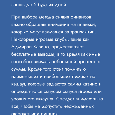
занять до 5 будних дней.
При выбора метода снятия финансов
важно обращать внимание на платежи,
которые могут взиматься за транзакции.
Некоторые игровые клубы, такие как
Адмирал Казино, предоставляют
бесплатные выводы, в то время как иные
способны взимать небольшой процент от
суммы. Кроме того стоит помнить о
наименьших и наибольших лимитах на
кэшаут, которые задаются самим казино и
определяются статусом статуса игрока или
уровня его аккаунта. Следует внимательно
все, чтобы не допустить неожиданных
отсрочек или лишних.