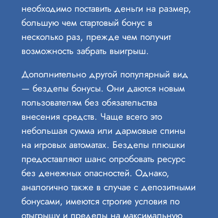
необходимо поставить деньги на размер,
большую чем стартовый бонус в
несколько раз, прежде чем получит
возможность забрать выигрыш.
Дополнительно другой популярный вид
— бездепы бонусы. Они даются новым
пользователям без обязательства
внесения средств. Чаще всего это
небольшая сумма или дармовые спины
на игровых автоматах. Бездепы плюшки
предоставляют шанс опробовать ресурс
без денежных опасностей. Однако,
аналогично также в случае с депозитными
бонусами, имеются строгие условия по
отыгрышу и пределы на максимальную