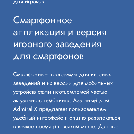
для игроков.
Смартфонное
аппликация и версия
игорного заведения
для смартфонов
Смартфонные программы для игорных
заведений и их версии для мобильных
устройств стали неотъемлемой частью
актуального гемблинга. Азартный дом
Admiral X предлагает пользователям
удобный интерфейс и опцию развлекаться
в всякое время и в всяком месте. Данные