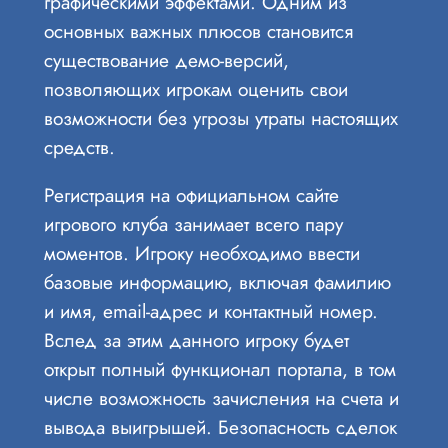
графическими эффектами. Одним из
основных важных плюсов становится
существование демо-версий,
позволяющих игрокам оценить свои
возможности без угрозы утраты настоящих
средств.
Регистрация на официальном сайте
игрового клуба занимает всего пару
моментов. Игроку необходимо ввести
базовые информацию, включая фамилию
и имя, email-адрес и контактный номер.
Вслед за этим данного игроку будет
открыт полный функционал портала, в том
числе возможность зачисления на счета и
вывода выигрышей. Безопасность сделок