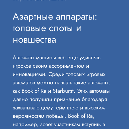
Азартные аппараты:
топовые слоты и
новшества
Автоматы машины всё ещё удивлять
игроков своим ассортиментом и
инновациями. Среди топовых игровых
автоматов можно назвать такие автоматы,
как Book of Ra и Starburst. Этих автоматы
давно получили признание благодаря
захватывающему геймплею и высоким
вероятностям победы. Book of Ra,
например, зовет участникам вступить в