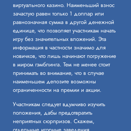
виртуального казино. Наименьший взнос
зачастую равен только 1 доллар или
равнозначная сумма в другой денежной
единице, что позволяет участникам начать
игру без значительных вложений. Эта
информация в частности значимо для
новичков, что лишь начинают погружение
в миром гэмблинга. Тем не менее стоит
принимать во внимание, что в случае
наименьшем депозите возможны
ограниченности на премии и акции.
Участникам следует вдумчиво изучить
положения, дабы предотвратить
неприятных сюрпризов. Скажем,
отдельные игорные заведения