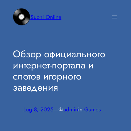
Vai
al
Suoni Online
contenuto
Обзор официального
интернет-портала и
слотов игорного
заведения
Lug 8, 2025
—
admin
in
Games
da