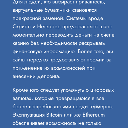
Для людей, кто выбирает приватность,
виртуальные бумажники становятся
прекрасной заменой. Системы вроде
Скрилл и Нетеллер предоставляют шанс
моментально переводить деньги на счет в
казино без необходимости раскрывать
финансовую информацию. Более того, эти
сайты нередко предоставляют премии за
применение их возможностей при
внесении депозита.
Кроме того следует упомянуть о цифровых
валютах, которые превращаются в все
более востребованными среди геймеров.
Эксплуатация Bitcoin или же Ethereum
обеспечивает возможность не только