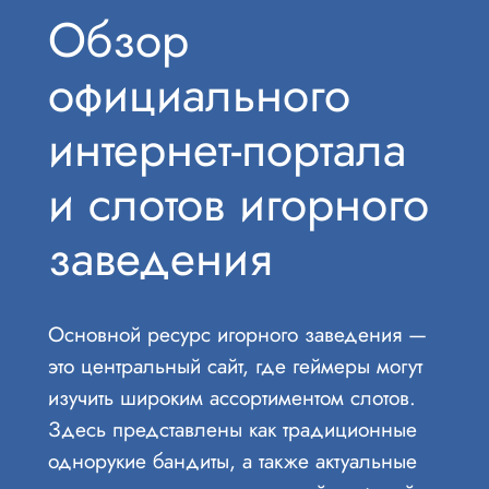
Обзор
официального
интернет-портала
и слотов игорного
заведения
Основной ресурс игорного заведения —
это центральный сайт, где геймеры могут
изучить широким ассортиментом слотов.
Здесь представлены как традиционные
однорукие бандиты, а также актуальные