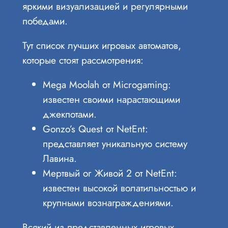
яркими визуализацией и регулярными
победами.
Тут список лучших игровых автоматов,
которые стоят рассмотрения:
Mega Moolah от Microgaming:
известен своими нарастающими
джекпотами.
Gonzo’s Quest от NetEnt:
представляет уникальную систему
Лавина.
Мертвый or Живой 2 от NetEnt:
известен высокой волатильностью и
крупными вознаграждениями.
Всякий из представленных игровых