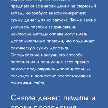
предлагают вознаграждения за стартовый
вклад, но требуют внести конкретную
сумму денег для их запуска. Также важно
учитывать платежи за транзакции:
некоторые методы оплаты могут иметь
дополнительные платежи, что поднимает
фактическую сумму депозита.
Определение наилучшего способа
пополнения и понимание всех правил
помогут предотвратить дополнительных
расходов и полностью воспользоваться
функциями сайта.
Снятие денег: лимиты и
сроки проведения