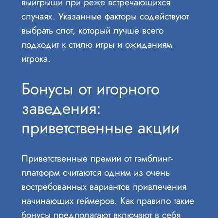
выигрыши при реже встречающихся
случаях. Указанные факторы содействуют
выбрать слот, который лучше всего
подходит к стилю игры и ожиданиям
игрока.
Бонусы от игорного
заведения:
приветственные акции
Приветственные премии от гэмблинг-
платформ считаются одним из очень
востребованных вариантов привлечения
начинающих геймеров. Как правило такие
бонусы предполагают включают в себя