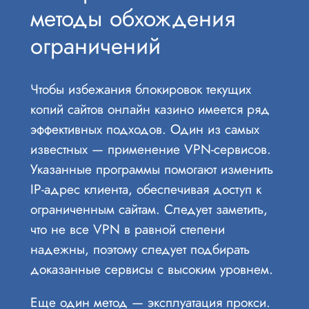
методы обхождения
ограничений
Чтобы избежания блокировок текущих
копий сайтов онлайн казино имеется ряд
эффективных подходов. Один из самых
известных — применение VPN-сервисов.
Указанные программы помогают изменить
IP-адрес клиента, обеспечивая доступ к
ограниченным сайтам. Следует заметить,
что не все VPN в равной степени
надежны, поэтому следует подбирать
доказанные сервисы с высоким уровнем.
Еще один метод — эксплуатация прокси.