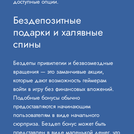
доступные опции.
Бездепозитные
подарки и халявные
спины
Бездепы привилегии и безвозмездные
вращения — это заманчивые акции,
которые дают возможность геймерам
войти в игру без финансовых вложений.
Подобные бонусы обычно
предоставляются начинающим
пользователям в виде начального
сюрприза. Бездеп бонус может быть
представлен в виде маленькой денег, что