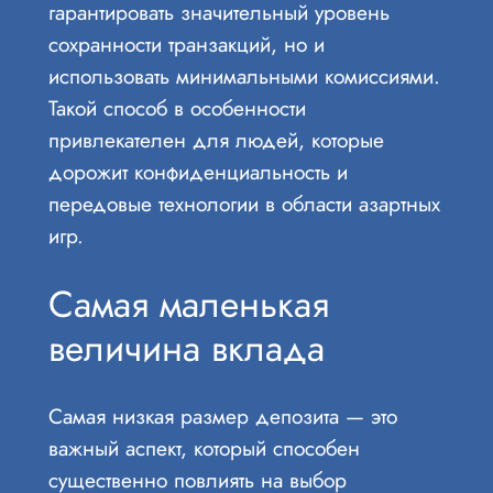
гарантировать значительный уровень
сохранности транзакций, но и
использовать минимальными комиссиями.
Такой способ в особенности
привлекателен для людей, которые
дорожит конфиденциальность и
передовые технологии в области азартных
игр.
Самая маленькая
величина вклада
Самая низкая размер депозита — это
важный аспект, который способен
существенно повлиять на выбор