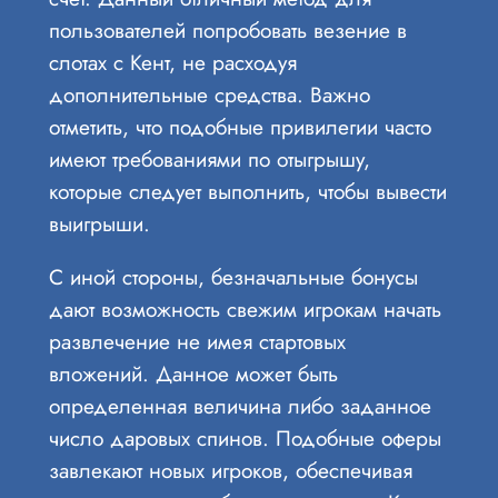
пользователей попробовать везение в
слотах с Кент, не расходуя
дополнительные средства. Важно
отметить, что подобные привилегии часто
имеют требованиями по отыгрышу,
которые следует выполнить, чтобы вывести
выигрыши.
С иной стороны, безначальные бонусы
дают возможность свежим игрокам начать
развлечение не имея стартовых
вложений. Данное может быть
определенная величина либо заданное
число даровых спинов. Подобные оферы
завлекают новых игроков, обеспечивая