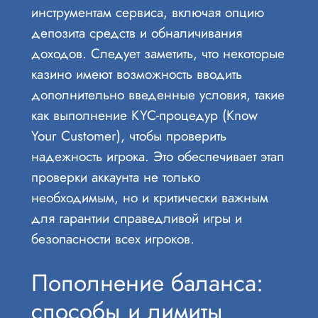
инструментам сервиса, включая опцию
депозита средств и обналичивания
доходов. Следует заметить, что некоторые
казино имеют возможность вводить
дополнительно введенные условия, такие
как выполнение KYC-процедур (Know
Your Customer), чтобы проверить
надежность игрока. Это обеспечивает этап
проверки аккаунта не только
необходимым, но и критически важным
для гарантии справедливой игры и
безопасности всех игроков.
Пополнение баланса:
способы и лимиты