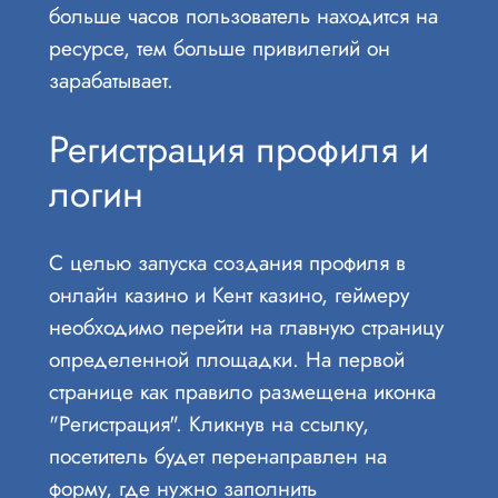
больше часов пользователь находится на
ресурсе, тем больше привилегий он
зарабатывает.
Регистрация профиля и
логин
С целью запуска создания профиля в
онлайн казино и Кент казино, геймеру
необходимо перейти на главную страницу
определенной площадки. На первой
странице как правило размещена иконка
"Регистрация". Кликнув на ссылку,
посетитель будет перенаправлен на
форму, где нужно заполнить