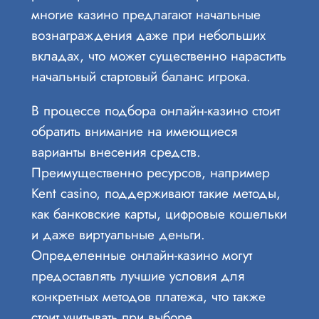
многие казино предлагают начальные
вознаграждения даже при небольших
вкладах, что может существенно нарастить
начальный стартовый баланс игрока.
В процессе подбора онлайн-казино стоит
обратить внимание на имеющиеся
варианты внесения средств.
Преимущественно ресурсов, например
Kent casino, поддерживают такие методы,
как банковские карты, цифровые кошельки
и даже виртуальные деньги.
Определенные онлайн-казино могут
предоставлять лучшие условия для
конкретных методов платежа, что также
стоит учитывать при выборе.