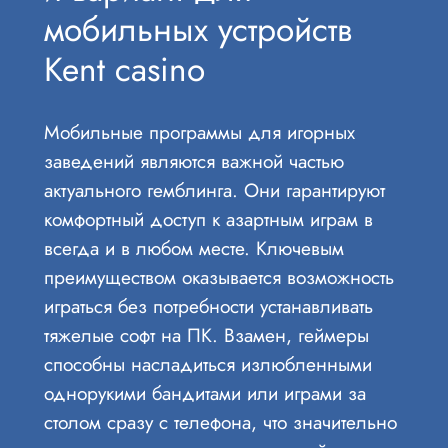
мобильных устройств
Kent casino
Мобильные программы для игорных
заведений являются важной частью
актуального гемблинга. Они гарантируют
комфортный доступ к азартным играм в
всегда и в любом месте. Ключевым
преимуществом оказывается возможность
играться без потребности устанавливать
тяжелые софт на ПК. Взамен, геймеры
способны насладиться излюбленными
однорукими бандитами или играми за
столом сразу с телефона, что значительно