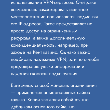
использование VPN-сервисов. Они дают
возможность замаскировать истинное
местоположение пользователя, подменяя
его IP-адресок. Такое предоставляет не
просто доступ на ограниченным
ресурсам, а также дополнительную
конфиденциальность, например, при
заходе на Кент казино. Однако важно
подбирать надежные VPN, для того чтобы
предотвратить утечки информации и
падения скорости подключения.
Еще метод способ миновать ограничения
— применение альтернативных сайтов
казино. Копии являются собой точные
дубликаты основного сайта, но