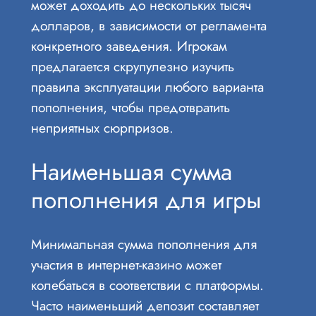
может доходить до нескольких тысяч
долларов, в зависимости от регламента
конкретного заведения. Игрокам
предлагается скрупулезно изучить
правила эксплуатации любого варианта
пополнения, чтобы предотвратить
неприятных сюрпризов.
Наименьшая сумма
пополнения для игры
Минимальная сумма пополнения для
участия в интернет-казино может
колебаться в соответствии с платформы.
Часто наименьший депозит составляет