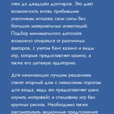
пяти до двадцати долларов. Это дает
возможность вновь прибывшим
участникам испытать свои силы без
больших материальных инвестиций.
Подбор минимального депозита
возможно опираться от различных
факторов, с учетом Кент казино и виды
игр, которые предоставляет казино, а
также его целевую аудиторию.
Для начинающих лучшим решением
станет игорный дом с невысоким порогом
для входа, ведь это предоставляет шанс
изучить интерфейс и специфику игр без
крупных рисков. Необходимо также
рассматривать акционные предложения: