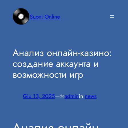
Vai
al
Suoni Online
contenuto
Анализ онлайн-казино:
создание аккаунта и
возможности игр
Giu 13, 2025
—
admin
in
news
da
Анализ онлайн-