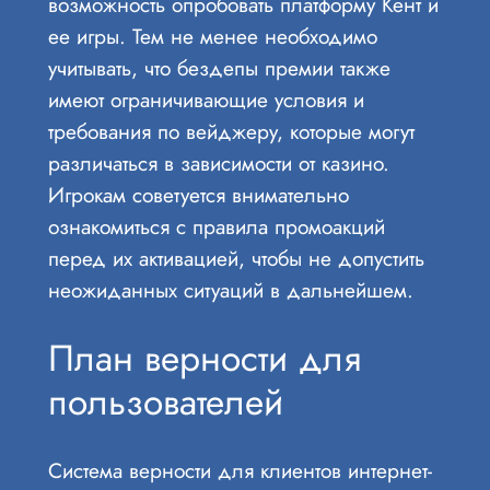
возможность опробовать платформу Кент и
ее игры. Тем не менее необходимо
учитывать, что бездепы премии также
имеют ограничивающие условия и
требования по вейджеру, которые могут
различаться в зависимости от казино.
Игрокам советуется внимательно
ознакомиться с правила промоакций
перед их активацией, чтобы не допустить
неожиданных ситуаций в дальнейшем.
План верности для
пользователей
Система верности для клиентов интернет-