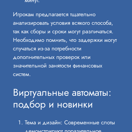
Игрокам предлагается тщательно
анализировать условия всякого способа,
так как сборы и сроки могут различаться.
Необходимо помнить, что задержки могут
случаться из-за потребности
дополнительных проверок или
значительной занятости финансовых
систем.
Виртуальные автоматы:
подбор и новинки
Тема и дизайн: Современные слоты
демонстрируют поразительное