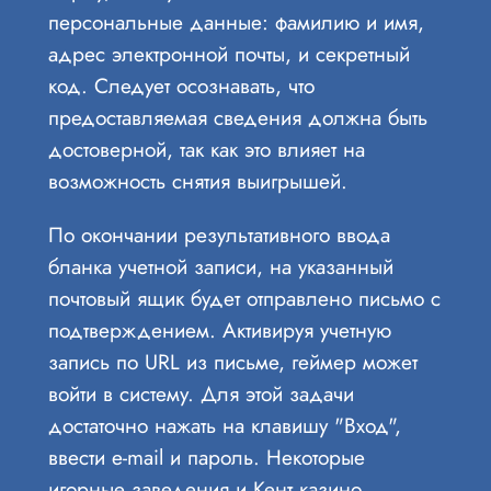
персональные данные: фамилию и имя,
адрес электронной почты, и секретный
код. Следует осознавать, что
предоставляемая сведения должна быть
достоверной, так как это влияет на
возможность снятия выигрышей.
По окончании результативного ввода
бланка учетной записи, на указанный
почтовый ящик будет отправлено письмо с
подтверждением. Активируя учетную
запись по URL из письме, геймер может
войти в систему. Для этой задачи
достаточно нажать на клавишу "Вход",
ввести e-mail и пароль. Некоторые
игорные заведения и Кент казино