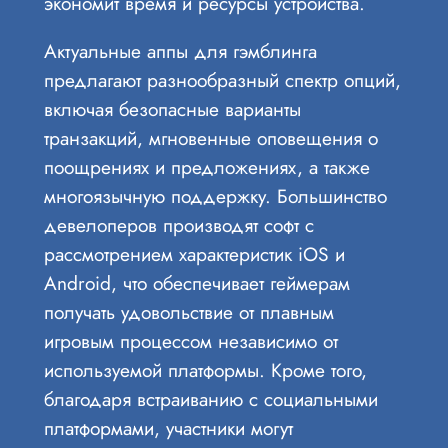
экономит время и ресурсы устройства.
Актуальные аппы для гэмблинга
предлагают разнообразный спектр опций,
включая безопасные варианты
транзакций, мгновенные оповещения о
поощрениях и предложениях, а также
многоязычную поддержку. Большинство
девелоперов производят софт с
рассмотрением характеристик iOS и
Android, что обеспечивает геймерам
получать удовольствие от плавным
игровым процессом независимо от
используемой платформы. Кроме того,
благодаря встраиванию с социальными
платформами, участники могут