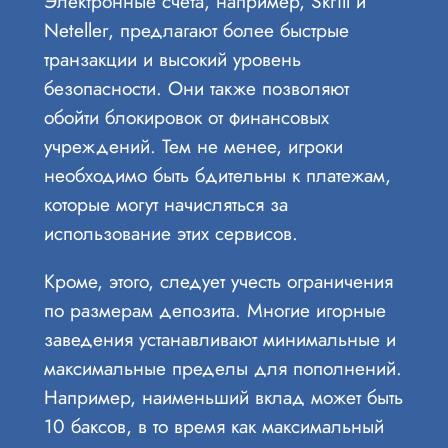
Электронные счета, например, Skrill и
Neteller, предлагают более быстрые
транзакции и высокий уровень
безопасности. Они также позволяют
обойти блокировок от финансовых
учреждений. Тем не менее, игроки
необходимо быть бдительны к платежам,
которые могут начисляться за
использование этих сервисов.
Кроме, этого, следует учесть ограничения
по размерам депозита. Многие игорные
заведения устанавливают минимальные и
максимальные пределы для пополнений.
Например, наименьший вклад может быть
10 баксов, в то время как максимальный