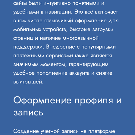
сайты были интуитивно понятными и
удобными в навигации. Это всё включает
в том числе отзывчивый оформление для
мобильных устройств, быстрые загрузки
страниц и наличие многоязычной
поддержки. Внедрение с популярными
платежными сервисами также является
значимым моментом, гарантирующим
удобное пополнение аккаунта и снятие
выигрышей.
Оформление профиля и
запись
Создание учетной записи на платформе