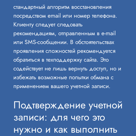
стандартный алгоритм восстановления
посредством email или номер телефона.
Клиенту следует следовать
рекомендациям, отправленным в e-mail
или SMS-сообщении. В обстоятельствах
проявления сложностей рекомендуется
обратиться в техподдержку сайта. Это
содействует не лишь вернуть доступ, но и
избежать возможные попытки обмана с
применением вашего учетной записи.
Подтверждение учетной
записи: для чего это
нужно и как выполнить