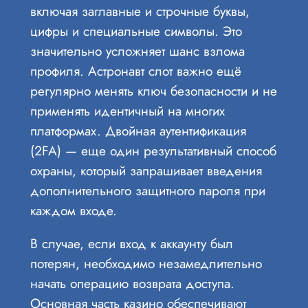
включая заглавные и строчные буквы,
цифры и специальные символы. Это
значительно усложняет шанс взлома
профиля. Астронавт слот важно ещё
регулярно менять ключ безопасности и не
применять идентичный на многих
платформах. Двойная аутентификация
(2FA) — еще один результативный способ
охраны, который запрашивает введения
дополнительного защитного пароля при
каждом входе.
В случае, если вход к аккаунту был
потерян, необходимо незамедлительно
начать операцию возврата доступа.
Основная часть казино обеспечивают