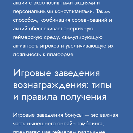
акции с эксклюзивными акциями и
персональными консультантами. Таким
способом, комбинация соревнований и
акций обеспечивает энергичную
геймерскую среду, стимулирующую
активность игроков и увеличивающую их
лояльность к платформе.
Игровые заведения
вознаграждения: типы
и правила получения
Игровые заведения бонусы — это важная
часть нынешнего онлайн гэмблинга,
предлагающая геймерам различные