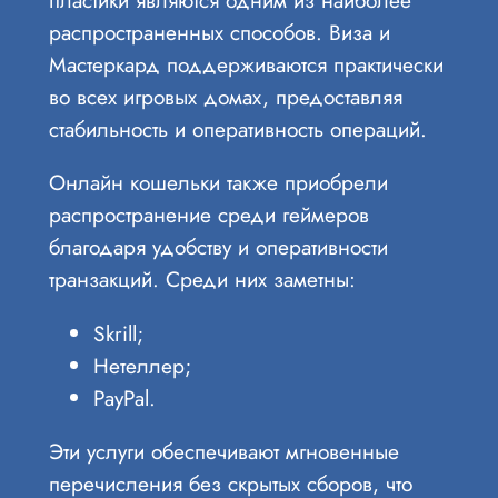
пластики являются одним из наиболее
распространенных способов. Виза и
Мастеркард поддерживаются практически
во всех игровых домах, предоставляя
стабильность и оперативность операций.
Онлайн кошельки также приобрели
распространение среди геймеров
благодаря удобству и оперативности
транзакций. Среди них заметны:
Skrill;
Нетеллер;
PayPal.
Эти услуги обеспечивают мгновенные
перечисления без скрытых сборов, что