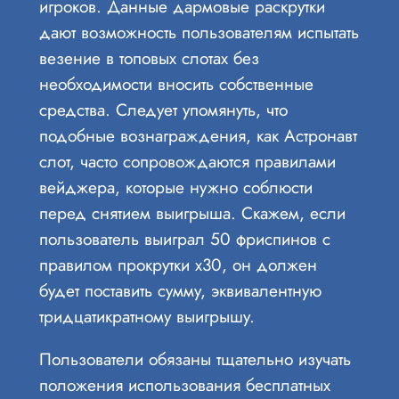
игроков. Данные дармовые раскрутки
дают возможность пользователям испытать
везение в топовых слотах без
необходимости вносить собственные
средства. Следует упомянуть, что
подобные вознаграждения, как Астронавт
слот, часто сопровождаются правилами
вейджера, которые нужно соблюсти
перед снятием выигрыша. Скажем, если
пользователь выиграл 50 фриспинов с
правилом прокрутки x30, он должен
будет поставить сумму, эквивалентную
тридцатикратному выигрышу.
Пользователи обязаны тщательно изучать
положения использования бесплатных