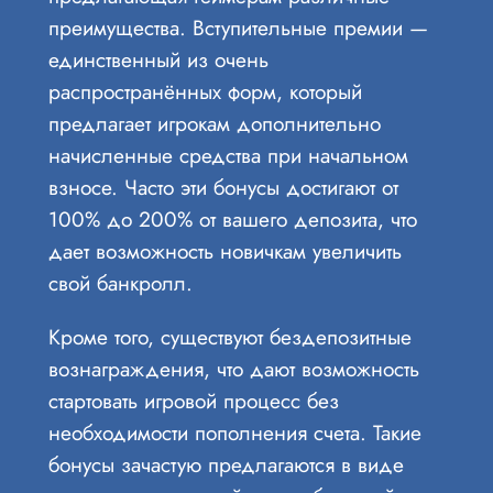
преимущества. Вступительные премии —
единственный из очень
распространённых форм, который
предлагает игрокам дополнительно
начисленные средства при начальном
взносе. Часто эти бонусы достигают от
100% до 200% от вашего депозита, что
дает возможность новичкам увеличить
свой банкролл.
Кроме того, существуют бездепозитные
вознаграждения, что дают возможность
стартовать игровой процесс без
необходимости пополнения счета. Такие
бонусы зачастую предлагаются в виде