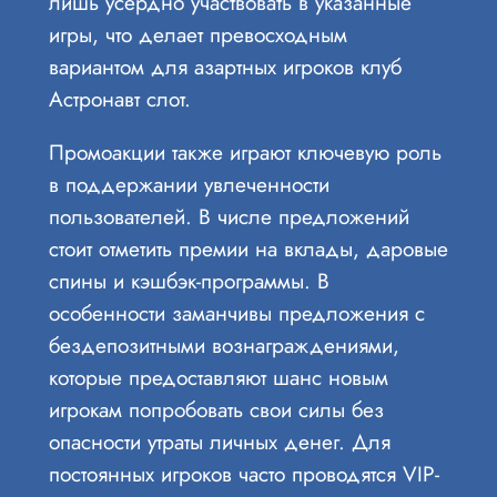
лишь усердно участвовать в указанные
игры, что делает превосходным
вариантом для азартных игроков клуб
Астронавт слот.
Промоакции также играют ключевую роль
в поддержании увлеченности
пользователей. В числе предложений
стоит отметить премии на вклады, даровые
спины и кэшбэк-программы. В
особенности заманчивы предложения с
бездепозитными вознаграждениями,
которые предоставляют шанс новым
игрокам попробовать свои силы без
опасности утраты личных денег. Для
постоянных игроков часто проводятся VIP-