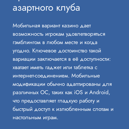
азартного клуба
Мобильная вариант казино дает
возможность игрокам удовлетворяться
гэмблингом в любом месте и когда
угодно. Ключевое достоинство такой
вариации заключается в её доступности:
хватает иметь гаджет или таблетка с
интернет-соединением. Мобильные
модификации обычно адаптированы для
различных ОС, таких как iOS и Android,
что предоставляет гладкую работу и
быстрый доступ к излюбленным слотам и
настольным играм.