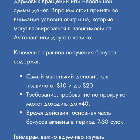
дармовых вращений или небольшой
суммы денег. Впрочем стоит принять во
внимание условия отыгрыша, которые
могут варьироваться в зависимости от
Astronaut или другого казино.
Ключевые правила получения бонусов
содержат:
Самый маленький депозит: как
правило от $10 и до $20.
Требование: требование по прокрутке
может доходить до x40.
Время действия: основная часть
бонусов активны в период 7-30 суток.
Геймерам важно вдумчиво изучать