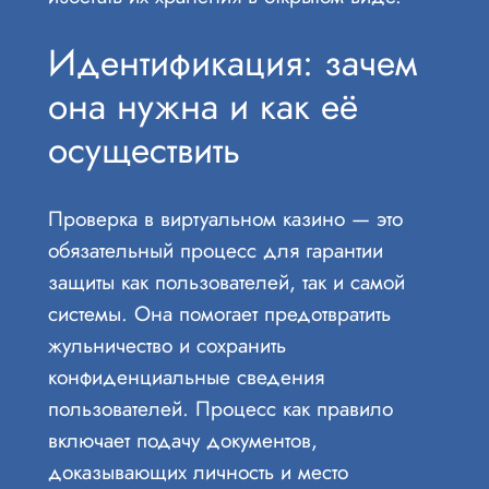
Идентификация: зачем
она нужна и как её
осуществить
Проверка в виртуальном казино — это
обязательный процесс для гарантии
защиты как пользователей, так и самой
системы. Она помогает предотвратить
жульничество и сохранить
конфиденциальные сведения
пользователей. Процесс как правило
включает подачу документов,
доказывающих личность и место