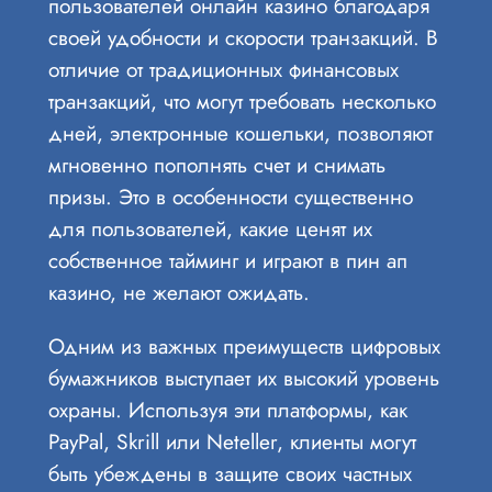
пользователей онлайн казино благодаря
своей удобности и скорости транзакций. В
отличие от традиционных финансовых
транзакций, что могут требовать несколько
дней, электронные кошельки, позволяют
мгновенно пополнять счет и снимать
призы. Это в особенности существенно
для пользователей, какие ценят их
собственное тайминг и играют в пин ап
казино, не желают ожидать.
Одним из важных преимуществ цифровых
бумажников выступает их высокий уровень
охраны. Используя эти платформы, как
PayPal, Skrill или Neteller, клиенты могут
быть убеждены в защите своих частных