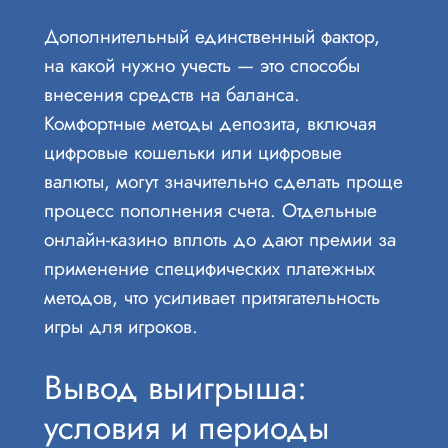
Дополнительный единственный фактор,
на какой нужно учесть — это способы
внесения средств на баланса.
Комфортные методы депозита, включая
цифровые кошельки или цифровые
валюты, могут значительно сделать проще
процесс пополнения счета. Отдельные
онлайн-казино вплоть до дают премии за
применение специфических платежных
методов, что усиливает притягательность
игры для игроков.
Вывод выигрыша:
условия и периоды