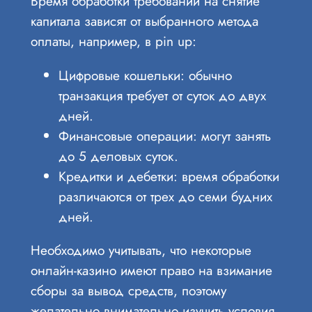
Время обработки требований на снятие
капитала зависят от выбранного метода
оплаты, например, в pin up:
Цифровые кошельки: обычно
транзакция требует от суток до двух
дней.
Финансовые операции: могут занять
до 5 деловых суток.
Кредитки и дебетки: время обработки
различаются от трех до семи будних
дней.
Необходимо учитывать, что некоторые
онлайн-казино имеют право на взимание
сборы за вывод средств, поэтому
желательно внимательно изучить условия