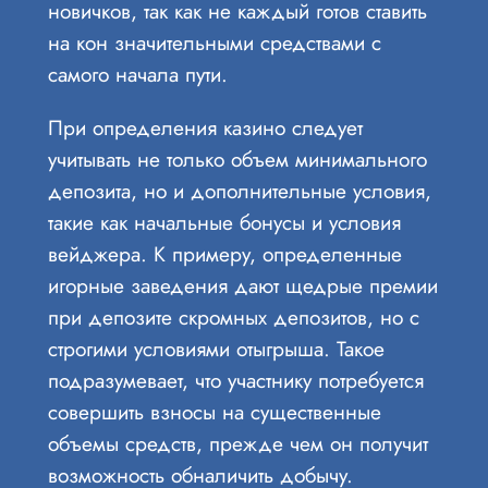
новичков, так как не каждый готов ставить
на кон значительными средствами с
самого начала пути.
При определения казино следует
учитывать не только объем минимального
депозита, но и дополнительные условия,
такие как начальные бонусы и условия
вейджера. К примеру, определенные
игорные заведения дают щедрые премии
при депозите скромных депозитов, но с
строгими условиями отыгрыша. Такое
подразумевает, что участнику потребуется
совершить взносы на существенные
объемы средств, прежде чем он получит
возможность обналичить добычу.