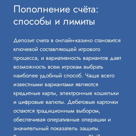
Пополнение счёта:
способы и лимиты
Депозит счета в онлайн-казино становится
ключевой составляющей игрового
процесса, и вариативность вариантов дает
возможность всем игрокам выбрать
наиболее удобный способ. Чаще всего
известными вариантами являются
кредитные карты, электронные кошельки
и цифровые валюты. Дебетовые карточки
остаются традиционным выбором,
обеспечивая оперативные операции и
значительный показатель защиты.