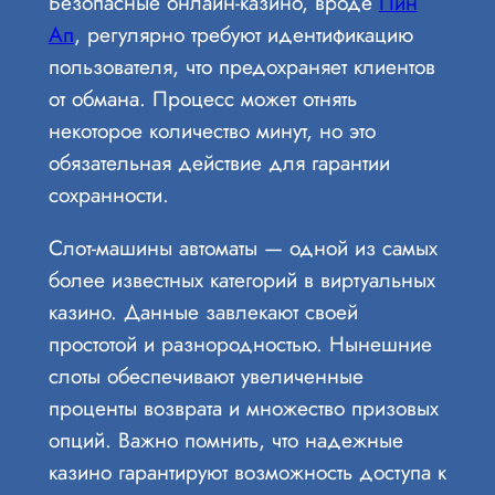
Безопасные онлайн-казино, вроде
Пин
Ап
, регулярно требуют идентификацию
пользователя, что предохраняет клиентов
от обмана. Процесс может отнять
некоторое количество минут, но это
обязательная действие для гарантии
сохранности.
Слот-машины автоматы — одной из самых
более известных категорий в виртуальных
казино. Данные завлекают своей
простотой и разнородностью. Нынешние
слоты обеспечивают увеличенные
проценты возврата и множество призовых
опций. Важно помнить, что надежные
казино гарантируют возможность доступа к