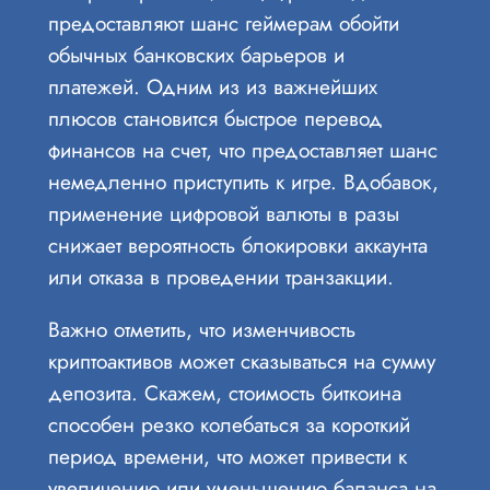
предоставляют шанс геймерам обойти
обычных банковских барьеров и
платежей. Одним из из важнейших
плюсов становится быстрое перевод
финансов на счет, что предоставляет шанс
немедленно приступить к игре. Вдобавок,
применение цифровой валюты в разы
снижает вероятность блокировки аккаунта
или отказа в проведении транзакции.
Важно отметить, что изменчивость
криптоактивов может сказываться на сумму
депозита. Скажем, стоимость биткоина
способен резко колебаться за короткий
период времени, что может привести к
увеличению или уменьшению баланса на