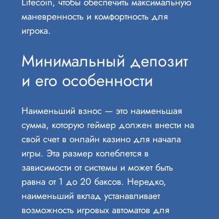
Litecoin, чтобы обеспечить максимальную
маневренность и комфортность для
игрока.
Минимальный депозит
и его особенности
Наименьший взнос — это наименьшая
сумма, которую геймер должен внести на
свой счет в онлайн казино для начала
игры. Эта размер колеблется в
зависимости от системы и может быть
равна от 1 до 20 баксов. Нередко,
наименьший вклад устанавливает
возможность игровых автоматов для