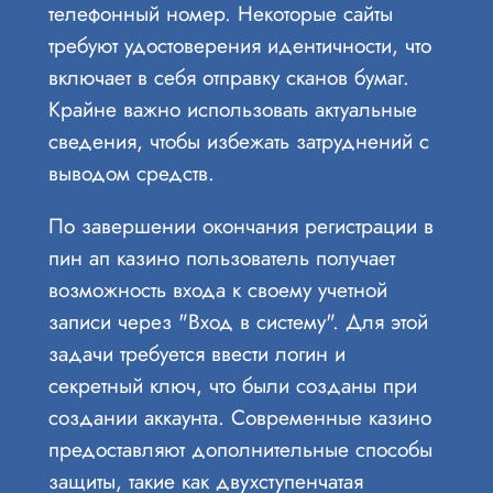
телефонный номер. Некоторые сайты
требуют удостоверения идентичности, что
включает в себя отправку сканов бумаг.
Крайне важно использовать актуальные
сведения, чтобы избежать затруднений с
выводом средств.
По завершении окончания регистрации в
пин ап казино пользователь получает
возможность входа к своему учетной
записи через "Вход в систему". Для этой
задачи требуется ввести логин и
секретный ключ, что были созданы при
создании аккаунта. Современные казино
предоставляют дополнительные способы
защиты, такие как двухступенчатая