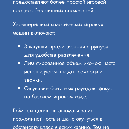
предоставляют более простой игровой
процесс без лишних сложностей.
Характеристики классических игровых
машин включают:
3 катушки: традиционная структура
для удобства развлечения.
Лимитированное объем иконок: часто
используются плоды, семерки и
звонки.
Отсутствие бонусных раундов: фокус
на базовом игровом ходе.
Геймеры ценят эти автоматы за их
прямолинейность и шанс окунуться в
обстановку классических казино. Тем не