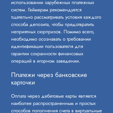
использовании зарубежных платежных
систем. Геймерам рекомендуется
тщательно рассматривать условия каждого
способа депозита, чтобы предотвратить
неприятных сюрпризов. Помимо всего,
необходимо осознавать о требовании
идентификации пользователя для
гарантии сохранности финансовых
операций в игорном заведении.
Платежи через банковские
карточки
Оплата через дебетовые карты является
наиболее распространенным и простых
способов пополнения счета в виртуальные