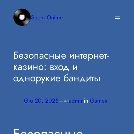
Vai
al
Suoni Online
contenuto
Безопасные интернет-
казино: вход и
однорукие бандиты
Giu 20, 2025
—
admin
in
Games
da
Безопасные