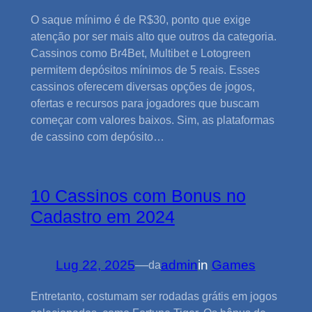
O saque mínimo é de R$30, ponto que exige
atenção por ser mais alto que outros da categoria.
Cassinos como Br4Bet, Multibet e Lotogreen
permitem depósitos mínimos de 5 reais. Esses
cassinos oferecem diversas opções de jogos,
ofertas e recursos para jogadores que buscam
começar com valores baixos. Sim, as plataformas
de cassino com depósito…
10 Cassinos com Bonus no
Cadastro em 2024
Lug 22, 2025
—
admin
in
Games
da
Entretanto, costumam ser rodadas grátis em jogos