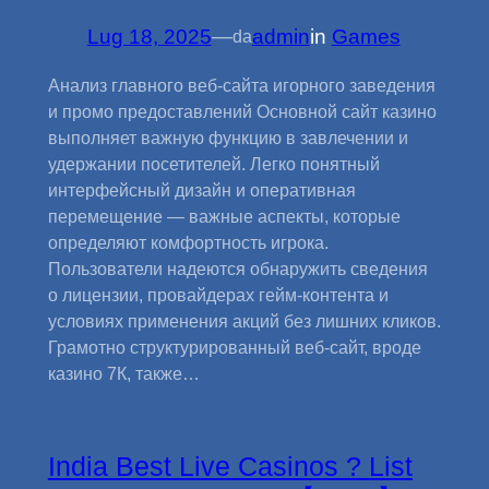
Lug 18, 2025
—
admin
in
Games
da
Анализ главного веб-сайта игорного заведения
и промо предоставлений Основной сайт казино
выполняет важную функцию в завлечении и
удержании посетителей. Легко понятный
интерфейсный дизайн и оперативная
перемещение — важные аспекты, которые
определяют комфортность игрока.
Пользователи надеются обнаружить сведения
о лицензии, провайдерах гейм-контента и
условиях применения акций без лишних кликов.
Грамотно структурированный веб-сайт, вроде
казино 7К, также…
India Best Live Casinos ?️ List