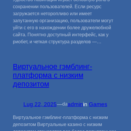
сохранении пользователей. Если ресурс
загружается неторопливо или имеет
запутанную организацию, пользователи могут
уйти с его в нахождении более дружелюбной
сайта. Понятно доступный интерфейс, как у
риобет, и четкая структура разделов —…
Виртуальное гэмблинг-
платформа с низким
депозитом
Lug 22, 2025
—
admin
in
Games
da
Виртуальное гэмблинг-платформа с низким
депозитом Виртуальные казино с низким