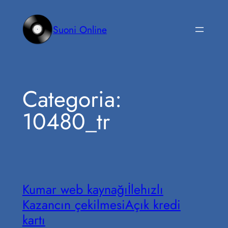
Vai
al
Suoni Online
contenuto
Categoria:
10480_tr
Kumar web kaynağıİlehızlı
Kazancın çekilmesiAçık kredi
kartı