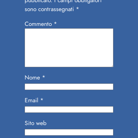
sono contrassegnati
*
Commento
*
Nome
*
Email
*
Sito web