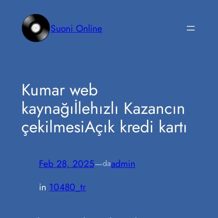
Vai
al
Suoni Online
contenuto
Kumar web
kaynağıİlehızlı Kazancın
çekilmesiAçık kredi kartı
Feb 28, 2025
—
admin
da
in
10480_tr