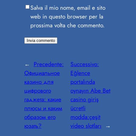
Salva il mio nome, email e sito
web in questo browser per la
prossima volta che commento.
←
Precedente:
Successivo:
Официальное
Eğlence
казино для
portalında
цифрового
oynayın Abe Bet
гаджета: какие
casino giriş
плюсы и каким
ücretli
образом его
modda:çeşit
юзать?
video slotları
→