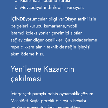
Kısıtlamalar ödeme süresi.
Mevcudiyet indirilebilir versiyon.
İÇİNDEyorumcular bilgi varOkayıt tarihi izin
belgeleri kurucu kumarhane,mobil
istemci,koleksiyonlar çevrimiçi slotlar
sağlayıcılar diğer özellikler. Şu andaderleme
tepe dikkate alınır teknik desteğin işleyişi
akım ödeme hızı.
Yenileme Kazancın
çekilmesi
İçingerçek parayla bahis oynamakİleçözüm
MasalBet Başta gerekli bir oyun hesabı
aç.Kayıt mevcuttur farklı seçenekler: