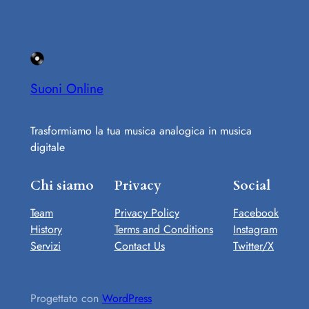
Suoni Online
Trasformiamo la tua musica analogica in musica
digitale
Chi siamo
Privacy
Social
Team
Privacy Policy
Facebook
History
Terms and Conditions
Instagram
Servizi
Contact Us
Twitter/X
Progettato con
WordPress