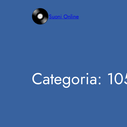
Vai
al
Suoni Online
contenuto
Categoria:
10