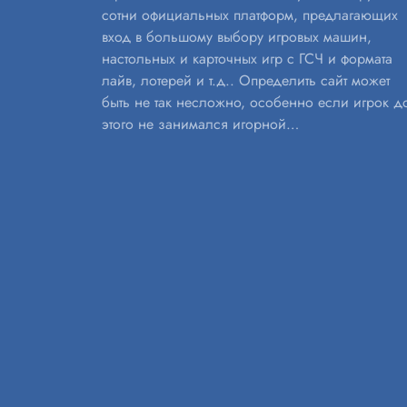
сотни официальных платформ, предлагающих
вход в большому выбору игровых машин,
настольных и карточных игр с ГСЧ и формата
лайв, лотерей и т.д.. Определить сайт может
быть не так несложно, особенно если игрок д
этого не занимался игорной…