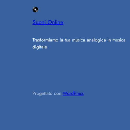
Suoni Online
Trasformiamo la tua musica analogica in musica
digitale
Progettato con
WordPress