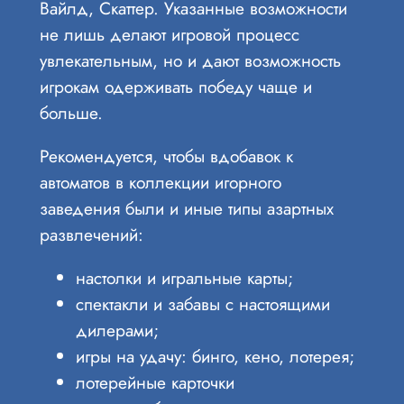
Вайлд, Скаттер. Указанные возможности
не лишь делают игровой процесс
увлекательным, но и дают возможность
игрокам одерживать победу чаще и
больше.
Рекомендуется, чтобы вдобавок к
автоматов в коллекции игорного
заведения были и иные типы азартных
развлечений:
настолки и игральные карты;
спектакли и забавы с настоящими
дилерами;
игры на удачу: бинго, кено, лотерея;
лотерейные карточки