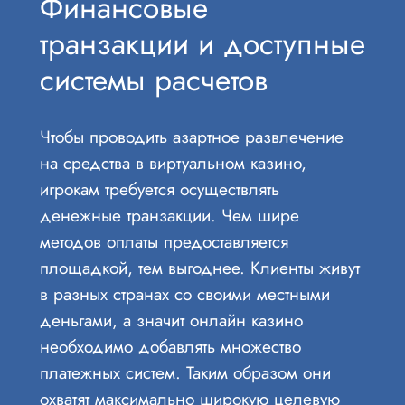
Финансовые
транзакции и доступные
системы расчетов
Чтобы проводить азартное развлечение
на средства в виртуальном казино,
игрокам требуется осуществлять
денежные транзакции. Чем шире
методов оплаты предоставляется
площадкой, тем выгоднее. Клиенты живут
в разных странах со своими местными
деньгами, а значит онлайн казино
необходимо добавлять множество
платежных систем. Таким образом они
охватят максимально широкую целевую