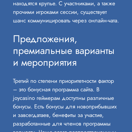
находятся крупье. С участниками, а также
прочими игроками сессии, существует
шанс коммуницировать через онлайн-чата.
Предложения,
премиальные варианты
и мероприятия
Третий по степени приоритетности фактор
– это бонусная программа сайта. В
joycasino геймерам доступны различные
бонусы. Есть бонусы для новоприбывших
и завсегдатаев, бенефиты за участие,
разработанные для членов программы
верности. Чаще всего распространенным