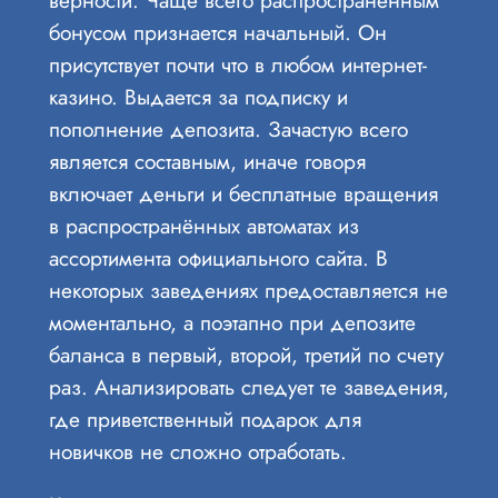
бонусом признается начальный. Он
присутствует почти что в любом интернет-
казино. Выдается за подписку и
пополнение депозита. Зачастую всего
является составным, иначе говоря
включает деньги и бесплатные вращения
в распространённых автоматах из
ассортимента официального сайта. В
некоторых заведениях предоставляется не
моментально, а поэтапно при депозите
баланса в первый, второй, третий по счету
раз. Анализировать следует те заведения,
где приветственный подарок для
новичков не сложно отработать.