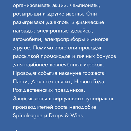
организовывать акции, чемпионаты,
розыгрыши и другие ивенты. Они
разыгрывают джекпоты и физические
награды: электронные девайсы,
автомобили, электроприборы и многое
другое. Помимо этого они проводят
рассылкой промокодов и личных бонусов
для наиболее вовлечённых игроков.
Проводят события накануне торжеств:
Пасхи, Дня всех святых, Нового Года,
Рождественских праздников.
Записываются в виртуальных турнирах от
производителей софта наподобие
Spinoleague и Drops & Wins.