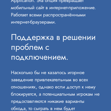
Application. Эта опция превращает
мобильный сайт в интернет-приложение.
Работает всеми распространёнными
интернет-браузерами.
Поддержка в решении
проблем с
подключением.
Насколько бы не казалось игорное
заведение привлекательным во всех
отношениях, однако если доступ к нему
блокируется, а потенциальным игрокам не
предоставляются никакие варианты
обхода, то сыграть в нем будет