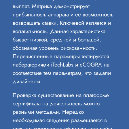
выплат. Метрика демонстрирует
прибыльность аппарата и её возможность
возвращать ставки. Ключевой является и
волатильность. Данная характеристика
бывает низкой, средней и большой,
обозначая уровень рискованности.
Перечисленные параметры тестируются
лабораториями iTechLabs и eCOGRA на
соответствие тем параметрам, что задали
дизайнеры.
Проверка существование на платформе
сертификата на деятельность можно
разными методами. Нередко
необходимая сведения размещается в
нижнем колонтитуле официального сайта.