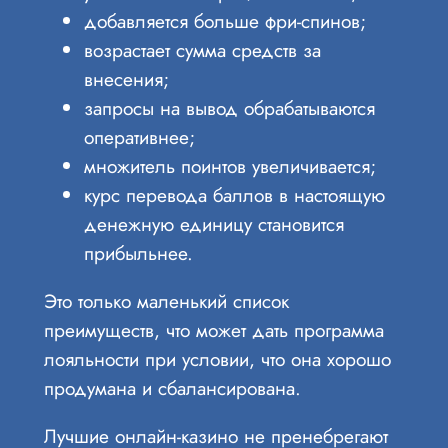
добавляется больше фри-спинов;
возрастает сумма средств за
внесения;
запросы на вывод обрабатываются
оперативнее;
множитель поинтов увеличивается;
курс перевода баллов в настоящую
денежную единицу становится
прибыльнее.
Это только маленький список
преимуществ, что может дать программа
лояльности при условии, что она хорошо
продумана и сбалансирована.
Лучшие онлайн-казино не пренебрегают