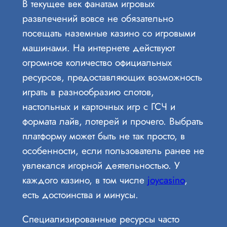
В текущее век фанатам игровых
развлечений вовсе не обязательно
посещать наземные казино со игровыми
машинами. На интернете действуют
огромное количество официальных
ресурсов, предоставляющих возможность
играть в разнообразию слотов,
настольных и карточных игр с ГСЧ и
формата лайв, лотерей и прочего. Выбрать
платформу может быть не так просто, в
особенности, если пользователь ранее не
увлекался игорной деятельностью. У
каждого казино, в том числе
joycasino
,
есть достоинства и минусы.
Специализированные ресурсы часто