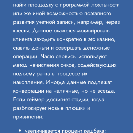
найти площадку с программой лояльности
или же иной возможностью поэтапного
развития учетной записи, например, через
квесты. Данное окажется мотивировать
клиента заходить конкретно в это казино,
ставить деньги и совершать денежные
операции. Часто сервисы используют
метод начисления очков, содействующих
подъему ранга в процессе их
накопления. Иногда данные подлежат
конвертации на наличные, но не всегда.
Если геймер достигнет стадии, тогда
разблокирует новые плюшки и
привилегии:
увеличивается процент кешбэка;