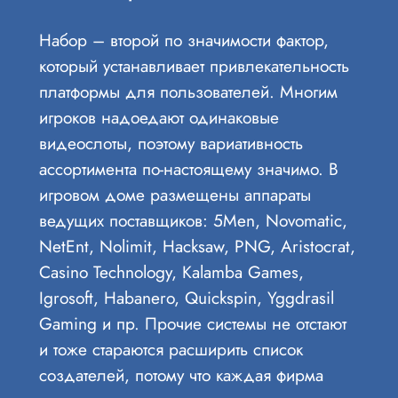
Набор – второй по значимости фактор,
который устанавливает привлекательность
платформы для пользователей. Многим
игроков надоедают одинаковые
видеослоты, поэтому вариативность
ассортимента по-настоящему значимо. В
игровом доме размещены аппараты
ведущих поставщиков: 5Men, Novomatic,
NetEnt, Nolimit, Hacksaw, PNG, Aristocrat,
Casino Technology, Kalamba Games,
Igrosoft, Habanero, Quickspin, Yggdrasil
Gaming и пр. Прочие системы не отстают
и тоже стараются расширить список
создателей, потому что каждая фирма