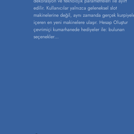
dekorasyon ve teknolojik parametreleri ile ayırt
edilir. Kullanıcılar yalnızca geleneksel slot
makinelerine değil, aynı zamanda gerçek kurpiyel
içeren en yeni makinelere ulaşır. Hesap Oluştur
çevrimiçi kumarhanede hediyeler ile: bulunan
seçenekler…