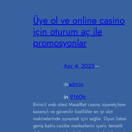
Üye ol ve online casino
için oturum aç ile
promosyonlar
Apr 4, 2025
—
admin
da
in
9160tr
Birincil web sitesi MasalBet casino ziyaretçilere
kazançlı ve güvenilir özellikler en iyi slot
makinelerinde oynamak için sağlar. Oyun listesi
geniş bahis cazibe merkezlerini içerir, tematik