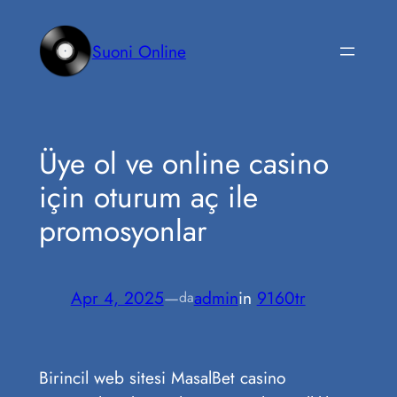
Vai
al
Suoni Online
contenuto
Üye ol ve online casino
için oturum aç ile
promosyonlar
Apr 4, 2025
—
admin
in
9160tr
da
Birincil web sitesi MasalBet casino