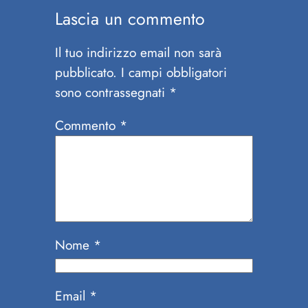
Lascia un commento
Il tuo indirizzo email non sarà
pubblicato.
I campi obbligatori
sono contrassegnati
*
Commento
*
Nome
*
Email
*