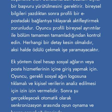
bir başvuru yürütülmesini gerektirir. bireysel
bilgileri yazdıktan sonra profili bir e-
postadaki bağlantıya tıklayarak aktifleştirmek
zorunludur. Oyuncu profili bireysel ayrıntılar
ile bölüm tamamen tamamladığından kontrol
edin. Herhangi bir detay kesin olmalıdır,
aksi halde ödülü çekmek işe yaramayacaktır.
Ek yöntem özel hesap sosyal ağların veya
posta hizmetlerinin içine giriş yapmak için.
Oyuncu, gerekli sosyal ağın logosuna
tıklamalı ve kişisel verilerin analiz edilmesi
için izin izin vermelidir. Sonra şu
gerçekleşecek otomatik olarak
senkronizasyon arasında oyun oynama ve