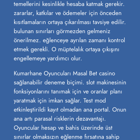
temellerini kesinlikle hesaba katmak gerekir.
zararlar, katkılar ve ödemeler için önceden
kısıtlamaların ortaya çıkarılması tavsiye edilir.
bulunan sınırları görmezden gelmeniz
önerilmez. eğlenceye ayrılan zamanı kontrol
etmek gerekli. O müptelalık ortaya çıkışını
engellemeye yardımcı olur.
Kumarhane Oyuncuları Masal Bet casino
sağlanabilir deneme biçimi. slot makinesinin
fonksiyonlarını tanımak için ve oranlar planı
yaratmak için imkan sağlar. Test mod
etkinleştirildi kayıt olmadan ana portal. Onun
ana artı parasal risklerin dezavantajı.
Oyuncular hesap ve bahis üzerinde üst
sınırlar olmaksızın eğlenme fırsatına sahip