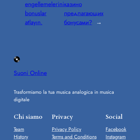
engellemelerini
казино
bonuslar
предлагающих
atlayın.
бонусами?
→
Suoni Online
Trasformiamo la tua musica analogica in musica
digitale
Chi siamo
Privacy
Social
Team
Privacy Policy
Facebook
History
Terms and Conditions
Instagram