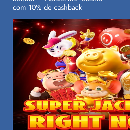
com 10% de cashback