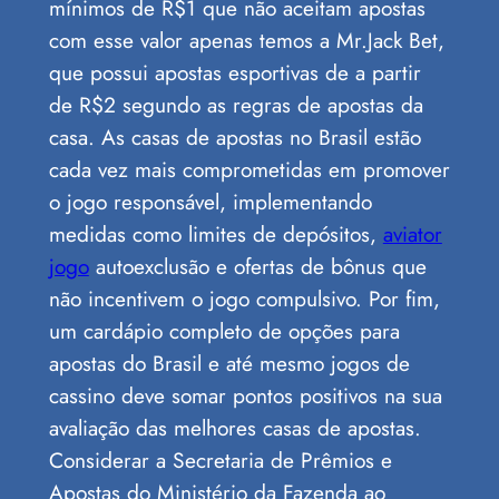
mínimos de R$1 que não aceitam apostas
com esse valor apenas temos a Mr.Jack Bet,
que possui apostas esportivas de a partir
de R$2 segundo as regras de apostas da
casa. As casas de apostas no Brasil estão
cada vez mais comprometidas em promover
o jogo responsável, implementando
medidas como limites de depósitos,
aviator
jogo
autoexclusão e ofertas de bônus que
não incentivem o jogo compulsivo. Por fim,
um cardápio completo de opções para
apostas do Brasil e até mesmo jogos de
cassino deve somar pontos positivos na sua
avaliação das melhores casas de apostas.
Considerar a Secretaria de Prêmios e
Apostas do Ministério da Fazenda ao