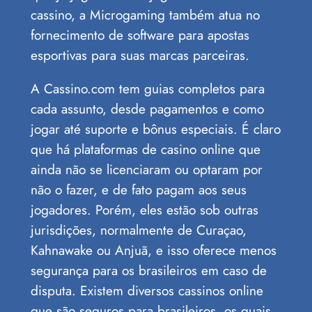
cassino, a Microgaming também atua no
fornecimento de software para apostas
esportivas para suas marcas parceiras.
A Cassino.com tem guias completos para
cada assunto, desde pagamentos e como
jogar até suporte e bônus especiais. É claro
que há plataformas de casino online que
ainda não se licenciaram ou optaram por
não o fazer, e de fato pagam aos seus
jogadores. Porém, eles estão sob outras
jurisdições, normalmente de Curaçao,
Kahnawake ou Anjuã, e isso oferece menos
segurança para os brasileiros em caso de
disputa. Existem diversos cassinos online
que são seguros para brasileiros, os quais