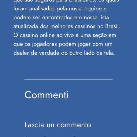
foram analisados pela nossa equipe e
podem ser encontrados em nossa lista
atualizada dos melhores cassinos no Brasil.
O cassino online ao vivo é uma seção em
que os jogadores podem jogar com um
dealer de verdade do outro lado da tela.
Commenti
Lascia un commento