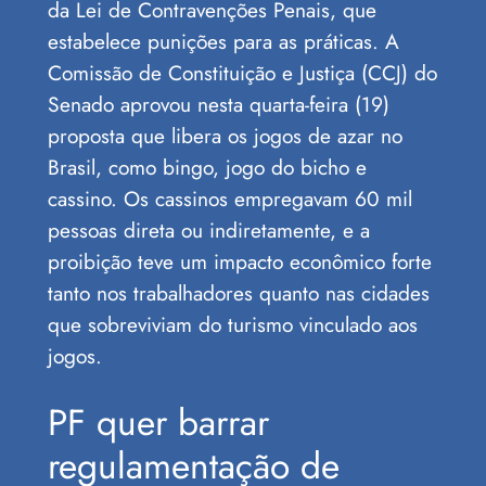
da Lei de Contravenções Penais, que
estabelece punições para as práticas. A
Comissão de Constituição e Justiça (CCJ) do
Senado aprovou nesta quarta-feira (19)
proposta que libera os jogos de azar no
Brasil, como bingo, jogo do bicho e
cassino. Os cassinos empregavam 60 mil
pessoas direta ou indiretamente, e a
proibição teve um impacto econômico forte
tanto nos trabalhadores quanto nas cidades
que sobreviviam do turismo vinculado aos
jogos.
PF quer barrar
regulamentação de