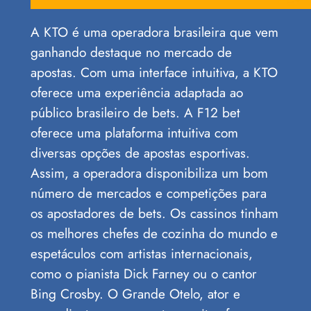
A KTO é uma operadora brasileira que vem
ganhando destaque no mercado de
apostas. Com uma interface intuitiva, a KTO
oferece uma experiência adaptada ao
público brasileiro de bets. A F12 bet
oferece uma plataforma intuitiva com
diversas opções de apostas esportivas.
Assim, a operadora disponibiliza um bom
número de mercados e competições para
os apostadores de bets. Os cassinos tinham
os melhores chefes de cozinha do mundo e
espetáculos com artistas internacionais,
como o pianista Dick Farney ou o cantor
Bing Crosby. O Grande Otelo, ator e