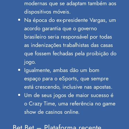
modernas que se adaptam também aos
dispositivos móveis.
Na época do ex-presidente Vargas, um
acordo garantia que o governo
brasileiro seria responsável por todas
as indenizações trabalhistas das casas
que fossem fechadas pela proibição do
jogo.
Igualmente, ambas dão um bom
espaço para o eSports, que sempre
está crescendo, inclusive nas apostas.
Um de seus jogos de maior sucesso é
o Crazy Time, uma referência no game
show de casinos online.
Bet.Bet – Plataforma recente