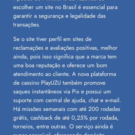
escolher um site no Brasil é essencial para
garantir a segurança e legalidade das
transações.
Se o site tiver perfil em sites de
reclamações e avaliações positivas, melhor
ainda, pois isso significa que a marca tem
uma boa reputação e oferece um bom
atendimento ao cliente. A nova plataforma
de cassino PlayUZU também promove
saques instantâneos via Pix e possui um
suporte com central de ajuda, chat e e-mail.
Há missões semanais com até 200 rodadas
grátis, cashback de até 0,25% por rodada,
torneios, entre outras. O serviço ainda é
super acessível, oferecendo depósito