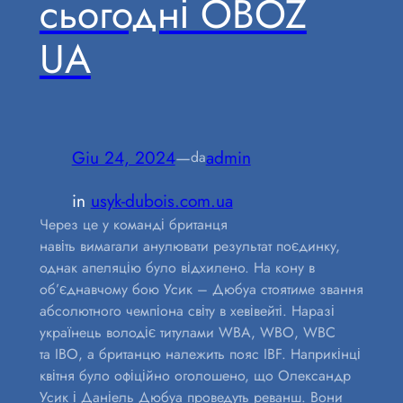
сьогодні OBOZ
UA
Giu 24, 2024
—
admin
da
in
usyk-dubois.com.ua
Через це у команді британця
навіть вимагали анулювати результат поєдинку,
однак апеляцію було відхилено. На кону в
об’єднавчому бою Усик – Дюбуа стоятиме звання
абсолютного чемпіона світу в хевівейті. Наразі
українець володіє титулами WBA, WBO, WBC
та IBO, а британцю належить пояс IBF. Наприкінці
квітня було офіційно оголошено, що Олександр
Усик і Даніель Дюбуа проведуть реванш. Вони