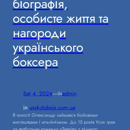
біографія,
особисте життя та
нагороди
українського
боксера
Set 4, 2024
—
admin
da
in
usyk-dubois.com.ua
В юності Олександр займався бойовими
мистецтвами і альпінізмом. До 15 років Усик грав
за футбольну команду «Таврія» з рідного