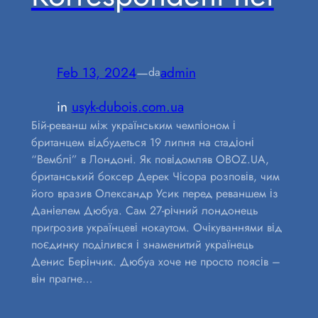
Feb 13, 2024
—
admin
da
in
usyk-dubois.com.ua
Бій-реванш між українським чемпіоном і
британцем відбудеться 19 липня на стадіоні
“Вемблі” в Лондоні. Як повідомляв OBOZ.UA,
британський боксер Дерек Чісора розповів, чим
його вразив Олександр Усик перед реваншем із
Даніелем Дюбуа. Сам 27-річний лондонець
пригрозив українцеві нокаутом. Очікуваннями від
поєдинку поділився і знаменитий українець
Денис Берінчик. Дюбуа хоче не просто поясів –
він прагне…