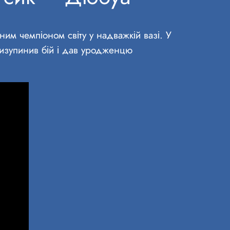
им чемпіоном світу у надважкій вазі. У
ризупинив бій і дав уродженцю