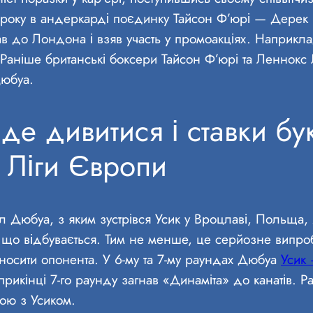
оку в андеркарді поєдинку Тайсон Ф’юрі — Дерек Чі
 до Лондона і взяв участь у промоакціях. Наприкла
. Раніше британські боксери Тайсон Ф’юрі та Ленно
юбуа.
де дивитися і ставки бу
у Ліги Європи
 Дюбуа, з яким зустрівся Усик у Вроцлаві, Польща,
, що відбувається. Тим не менше, це серйозне випр
носити опонента. У 6-му та 7-му раундах Дюбуа
Усик
прикінці 7-го раунду загнав «Динаміта» до канатів.
ою з Усиком.