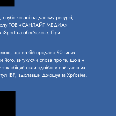
, опубліковані на даному ресурсі,
дозволу ТОВ «САНЛАЙТ МЕДИА»
 iSport.ua обов’язкове. При
яють, що на бій продано 90 тисяч
и його, вигукуючи слова про те, що він
нок обіцяє стати однією з найгучніших
титул IBF, здолавши Джошуа та Хрґовіча.