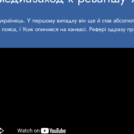
українець. У першому випадку він ще й став абсолютн
пояса, і Усик опинився на канвасі. Рефері одразу п