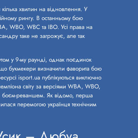
 кілька хвилин на відновлення. У
ійному рингу. В останньому бою
WBA, WBO, WBC та IBO. Усі права на
сандру таке не загрожує, але так
аутом у 9-му раунді, однак поєдинок
 що букмекери визначили фаворита бою
есурсі isport.ua публікуються виключно
 чемпіона світу за версіями WBA, WBO,
д боєм-реваншем. Як відомо, перша
шилася перемогою українця технічним
Усик – Дюбуа