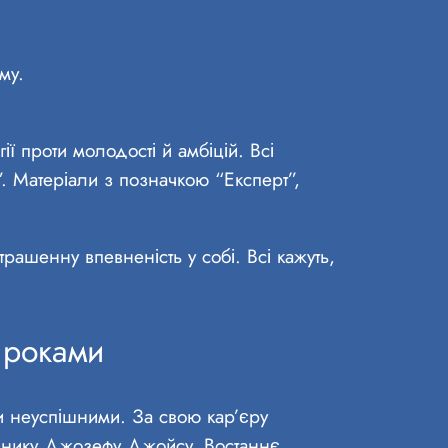
му.
ії проти молодості й амбіцій. Всі
. Матеріали з позначкою “Експерт”,
ашенну впевненість у собі. Всі кажуть,
 роками
ли неуспішними. За свою кар’єру
изнику Джозефу Джойсу. Востаннє