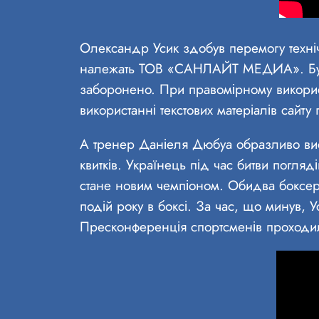
Олександр Усик здобув перемогу технічн
належать ТОВ «САНЛАЙТ МЕДИА». Буд
заборонено. При правомірному використ
використанні текстових матеріалів сайту
А тренер Даніеля Дюбуа образливо вис
квитків. Українець під час битви погля
стане новим чемпіоном. Обидва боксери
подій року в боксі. За час, що минув, 
Пресконференція спортсменів проходи