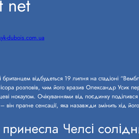
 net
syk-dubois.com.ua
і британцем відбудеться 19 липня на стадіоні “Вемб
ісора розповів, чим його вразив Олександр Усик п
еві нокаутом. Очікуваннями від поєдинку поділився
– він прагне сенсації, яка назавжди змінить хід його
принесла Челсі солідни