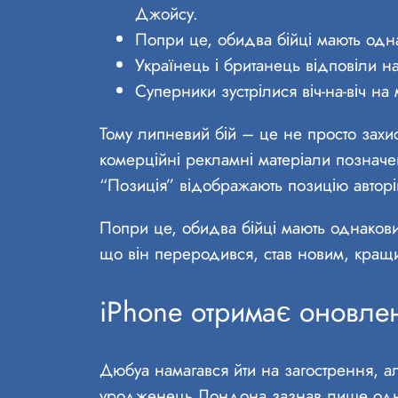
Джойсу.
Попри це, обидва бійці мають одн
Українець і британець відповіли н
Суперники зустрілися віч-на-віч на 
Тому липневий бій – це не просто захист 
комерційні рекламні матеріали позначе
“Позиція” відображають позицію авторів
Попри це, обидва бійці мають однакови
що він переродився, став новим, кращ
iPhone отримає оновлен
Дюбуа намагався йти на загострення, ал
уродженець Лондона зазнав лише одніє