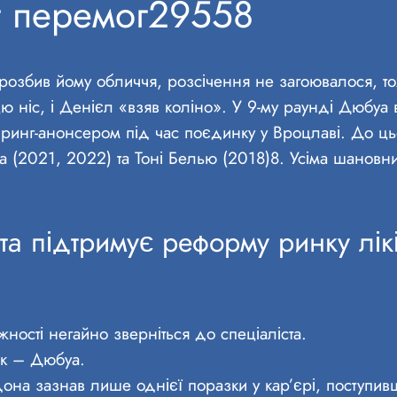
г перемог29558
розбив йому обличчя, розсічення не загоювалося, т
 ніс, і Денієл «взяв коліно». У 9-му раунді Дюбуа в
нг-анонсером під час поєдинку у Вроцлаві. До цьо
 (2021, 2022) та Тоні Белью (2018)8. Усіма шанов
а підтримує реформу ринку лікі
ості негайно зверніться до спеціаліста.
ик – Дюбуа.
на зазнав лише однієї поразки у кар’єрі, поступив