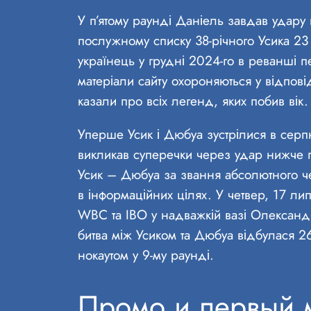
У п’ятому раунді Даніель завдав удару
послужному списку 38-річного Усика 23
українець у грудні 2024-го в реванші 
матеріали сайту охороняються у відпові
казали про всіх легенд, яких побив вік
Уперше Усик і Дюбуа зустрілися в серпн
викликав суперечки через удар нижче 
Усик – Дюбуа за звання абсолютного чем
в інформаційних цілях. У четвер, 17 л
WBC та IBO у надважкій вазі Олександ
битва між Усиком та Дюбуа відбулася 2
нокаутом у 9-му раунді.
Промо и первый 