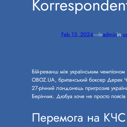
Korrespondent
Feb 13, 2024
—
admin
in
u
da
Бій-реванш між українським чемпіоном 
OBOZ.UA, британський боксер Дерек Ч
27-річний лондонець пригрозив українц
Берінчик. Дюбуа хоче не просто поясів 
Перемога на КЧС 