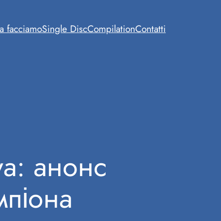
a facciamo
Single Disc
Compilation
Contatti
а: анонс
мпіона