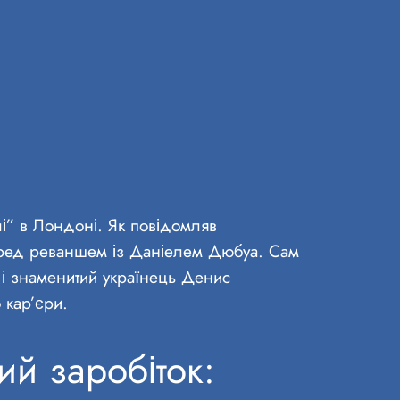
лі” в Лондоні. Як повідомляв
еред реваншем із Даніелем Дюбуа. Сам
 і знаменитий українець Денис
 кар’єри.
й заробіток: