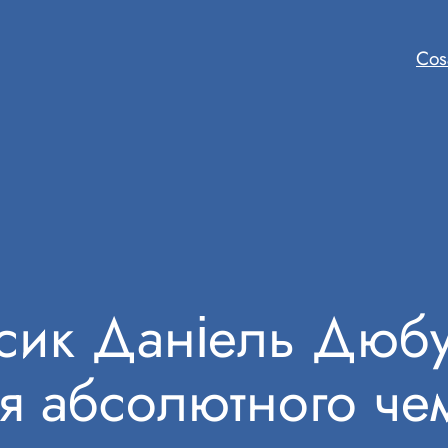
Cos
сик Даніель Дюбу
я абсолютного че