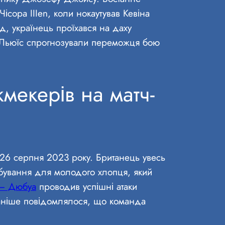
сора IIIen, коли нокаутував Кевіна
д, українець проїхався на даху
кс Льюїс спрогнозували переможця бою
кмекерів на матч-
 26 серпня 2023 року. Британець увесь
обування для молодого хлопця, який
 – Дюбуа
проводив успішні атаки
 Раніше повідомлялося, що команда