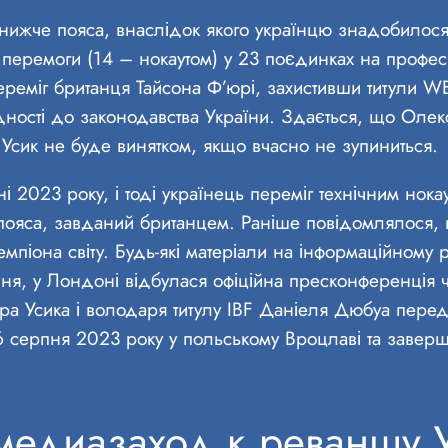
 нижче пояса, внаслідок якого українцю знадобилося
 перемоги (14 – нокаутом) у 23 поєдинках на профес
переміг британця Тайсона Ф’юрі, захистивши титули 
дності до законодавства України. Здається, що Олек
. Усик не буде винятком, якщо вчасно не зупиниться.
і 2023 року, і тоді українець переміг технічним нок
пояса, завданий британцем. Раніше повідомлялося,
піона світу. Будь-які матеріали на інформаційному р
ипня, у Лондоні відбулася офіційна пресконференція
ра Усика і володаря титулу IBF Даніеля Дюбуа пере
6 серпня 2023 року у польському Вроцлаві та завер
медиазаход к реваншу 