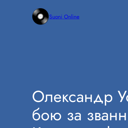
Vai
al
Suoni Online
contenuto
Олександр У
бою за званн