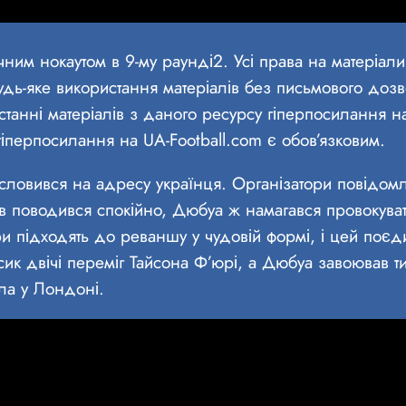
им нокаутом в 9-му раунді2. Усі права на матеріали
ь-яке використання матеріалів без письмового 
анні матеріалів з даного ресурсу гіперпосилання на
 гіперпосилання на UA-Football.com є обов’язковим.
ловився на адресу українця. Організатори повідомл
дів поводився спокійно, Дюбуа ж намагався провокуват
 підходять до реваншу у чудовій формі, і цей поєди
Усик двічі переміг Тайсона Ф’юрі, а Дюбуа завоював 
ла у Лондоні.