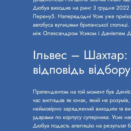
Дюбуа виходив на ринг 3 грудня 2022 р
Лерену5. Напередодні Усик уже приїхав
автобуса вулицями британської столиці
між Олександром Усиком і Даніелем Д
Ільвес – Шахтар: 
відповідь відбор
Претендентом на той момент був Денієл
час виглядав як юнак, який не розумів
неймовірно заряджений виходити та ви
ударами по корпусу суперника. Усик на
Дюбуа подасть апеляцію на результат б