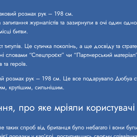
аковий розмах рук – 198 см.
а запитання журналістів та зазирнули в очі один одно
місці битви.
титулів. Це сутичка поколінь, а ще досвіду та стратег
ні словами “Спецпроєкт” чи “Партнерський матеріал”
 та героїв.
й розмах рук – 198 см. Це все подарувало Дюбуа стр
им, крутішим, сильнішим.
ня, про яке мріяли користувачі
е таких спроб від британця було небагато і вони бу
ї поразки у кар’єрі, поступившись своєму співвітч