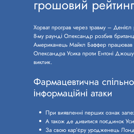
грошовий рейтин
Хорват програв через травму – Денієл 
8-му раунді Олександр розбив британцю
Американець Майкл Баффер працював ри
Олександра Усика проти Ентоні Джошуа
виклик.
Фармацевтична спільнот
інформаційні атаки
При виявленні перших ознак залежн
А також де дивитися поєдинок Ус
За свою кар’єру уродженець Лондо