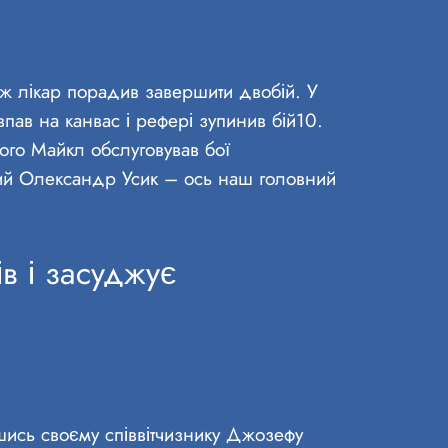
ож лікар порадив завершити двобій. У
пав на канвас і рефері зупинив бій10.
го Майкл обслуговував бої
ний Олександр Усик – ось наш головний
в і засуджує
шись своєму співвітчизнику Джозефу