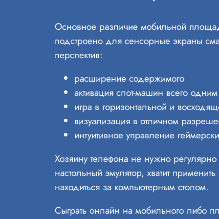
Основное различие мобильной площад
подстроено для сенсорные экраны смар
перспектив:
расширение содержимого
активация слот-машин всего одним
игра в горизонтальной и восходя
визуализация в отличном разреше
интуитивное управление геймерск
Хозяину телефона не нужно регулярно 
настольный эмулятор, хватит применит
находиться за компьютерным столом.
Сыграть онлайн на мобильного либо пла