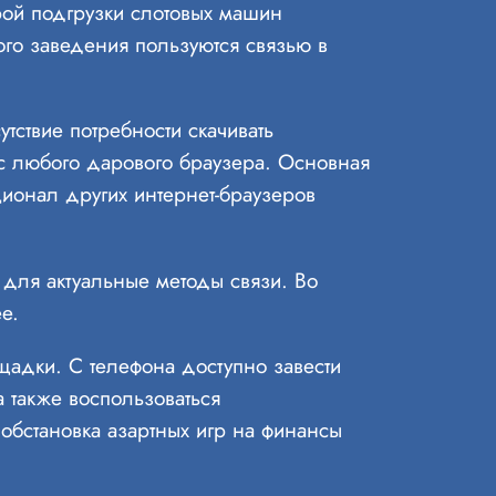
рой подгрузки слотовых машин
ого заведения пользуются связью в
тствие потребности скачивать
 с любого дарового браузера. Основная
ционал других интернет-браузеров
 для актуальные методы связи. Во
е.
адки. С телефона доступно завести
 также воспользоваться
обстановка азартных игр на финансы