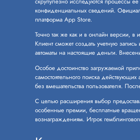
скрупулезно исследуются процессы ее
конфиденциальных сведений. Официал
платформа App Store.
Точно так же как и в онлайн версии, в
Клиент сможет создать учетную запись 
автоматы на настоящие деньги. Внесен
Особое достоинство загружаемой при
самостоятельного поиска действующих 
без вмешательства пользователя. После
С целью расширения выбор предоставл
особенные премии, бесплатные вращен
вознаграждениям. Игрок гемблингового