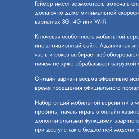
Геймер имеет возможность включать сл
достаточно даже минимальной скорости
вариантах 3G, 4G или Wi-fi.
Ключевая особенность мобильной верси
инсталляционный файл. Адаптивная инт
часть игроков выбирает веб-обозревате
ничем не хуже обрабатывает загрузкой 
Онлайн вариант весьма эффективно исп
время посещения официального портала
Набор опций мобильной версии ни в ч
профиль, начать играть в онлайн кази
дополнительными функциями азартного 
при доступе как с бюджетной модели т