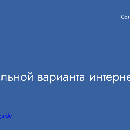
Cos
льной варианта интерне
guide