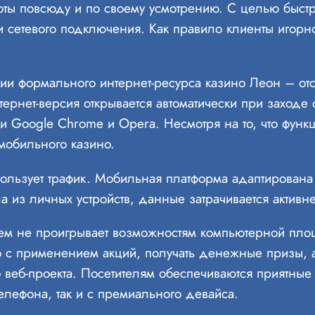
оты повсюду и по своему усмотрению. С целью быст
 сетевого подключения. Как правило клиенты игорн
и формального интернет-ресурса казино Леон – отсу
ернет-версия открывается автоматически при заходе
ли Google Chrome и Opera. Несмотря на то, что функ
мобильного казино.
ользует трафик. Мобильная платформа адаптирована
 из личных устройств, данные затрачивается активне
ем не проигрывает возможностям компьютерной площ
но с применением акций, получать денежные призы, а
веб-проекта. Посетителям обеспечиваются приятные 
елефона, так и с премиального девайса.