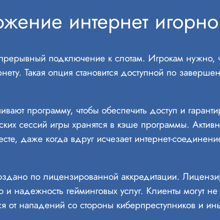
жение интернет игорно
прерывный подключение к слотам. Игрокам нужно, 
ету. Такая опция становится доступной по завершени
чивают программу, чтобы обеспечить доступ и гарант
ких сессий игры хранятся в кэше программы. Актив
сте, даже когда вдруг исчезает интернет-соединен
создано по лицензированной аккредитации. Лицензи
о и надежность гейминговых услуг. Клиенты могут не 
тся от нападений со стороны киберпреступников и 