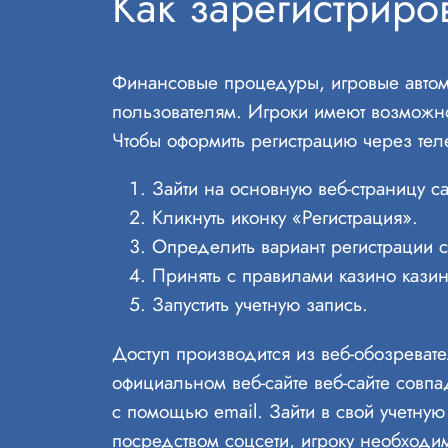
Как зарегистриро
Финансовые процедуры, игровые авто
пользователям. Игроки имеют возможно
Чтобы оформить регистрацию через тел
Зайти на основную веб-страницу са
Кликнуть иконку «Регистрация».
Определить вариант регистрации с
Принять с правилами казино кази
Запустить учетную запись.
Доступ производится из веб-обозреват
официальном веб-сайте веб-сайте совп
с помощью email. Зайти в свой учетную
посредством соцсети, игроку необходим