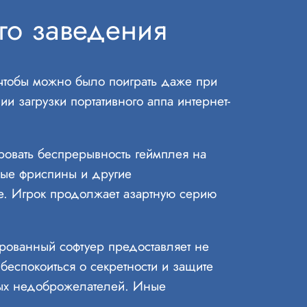
го заведения
чтобы можно было поиграть даже при
и загрузки портативного аппа интернет-
ировать беспрерывность геймплея на
ные фриспины и другие
ие. Игрок продолжает азартную серию
рованный софтуер предоставляет не
беспокоиться о секретности и защите
иных недоброжелателей. Иные