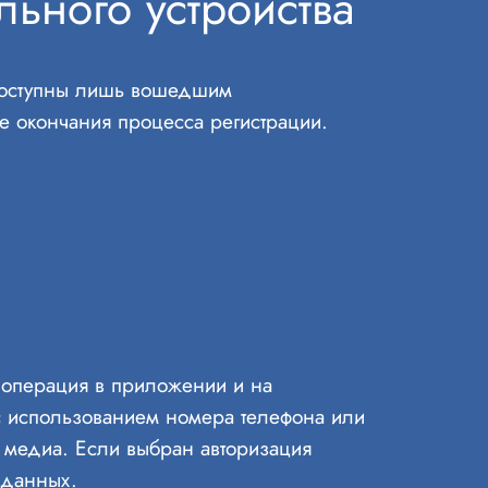
льного устройства
 доступны лишь вошедшим
е окончания процесса регистрации.
я операция в приложении и на
 с использованием номера телефона или
х медиа. Если выбран авторизация
 данных.