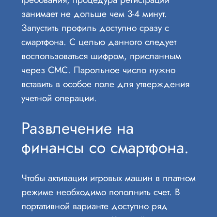
занимает не дольше чем 3-4 минут.
Запустить профиль доступно сразу с
смартфона. С целью данного следует
воспользоваться шифром, присланным
через СМС. Парольное число нужно
вставить в особое поле для утверждения
учетной операции.
Развлечение на
финансы со смартфона.
Чтобы активации игровых машин в платном
режиме необходимо пополнить счет. В
портативной варианте доступно ряд