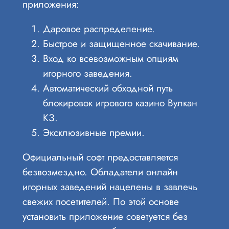
приложения:
Даровое распределение.
Быстрое и защищенное скачивание.
Вход ко всевозможным опциям
игорного заведения.
Автоматический обходной путь
блокировок игрового казино Вулкан
КЗ.
Эксклюзивные премии.
Официальный софт предоставляется
безвозмездно. Обладатели онлайн
игорных заведений нацелены в завлечь
свежих посетителей. По этой основе
установить приложение советуется без