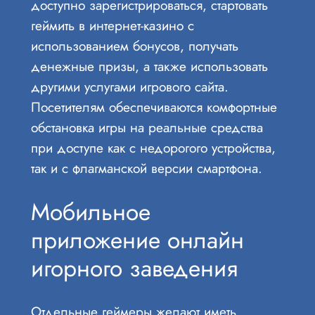
доступно зарегистрироваться, стартовать
геймить в интернет-казино с
использованием бонусов, получать
денежные призы, а также использовать
другими услугами игрового сайта.
Посетителям обеспечиваются комфортные
обстановка игры на реальные средства
при доступе как с недорогого устройства,
так и с флагманской версии смартфона.
Мобильное
приложение онлайн
игорного заведения
Отдельные геймеры желают иметь