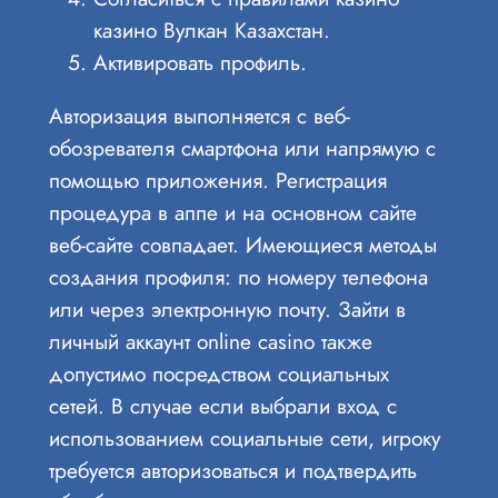
казино Вулкан Казахстан.
Активировать профиль.
Авторизация выполняется с веб-
обозревателя смартфона или напрямую с
помощью приложения. Регистрация
процедура в аппе и на основном сайте
веб-сайте совпадает. Имеющиеся методы
создания профиля: по номеру телефона
или через электронную почту. Зайти в
личный аккаунт online casino также
допустимо посредством социальных
сетей. В случае если выбрали вход с
использованием социальные сети, игроку
требуется авторизоваться и подтвердить