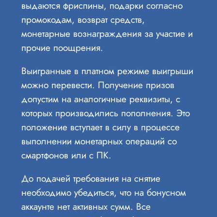
выдаются фриспины, подарки согласно
промокодам, возврат средств,
монетарные вознаграждения за участие и
прочие поощрения.
Выигранные в платном режиме выигрыши
можно перевести. Получение призов
допустим на аналогичные реквизиты, с
которых производились пополнения. Это
положение вступает в силу в процессе
выполнении монетарных операций со
смартфонов или с ПК.
До подачей требования на снятие
необходимо убедиться, что на бонусном
аккаунте нет активных сумм. Все