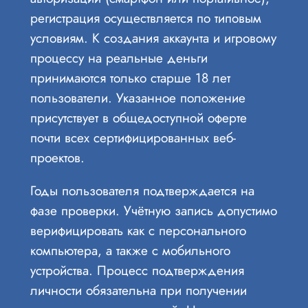
регистрация осуществляется по типовым
условиям. К создания аккаунта и игровому
процессу на реальные деньги
принимаются только старше 18 лет
пользователи. Указанное положение
присутствует в общедоступной оферте
почти всех сертифицированных веб-
проектов.
Годы пользователя подтверждается на
фазе проверки. Учётную запись допустимо
верифицировать как с персонального
компьютера, а также с мобильного
устройства. Процесс подтверждения
личности обязательна при получении