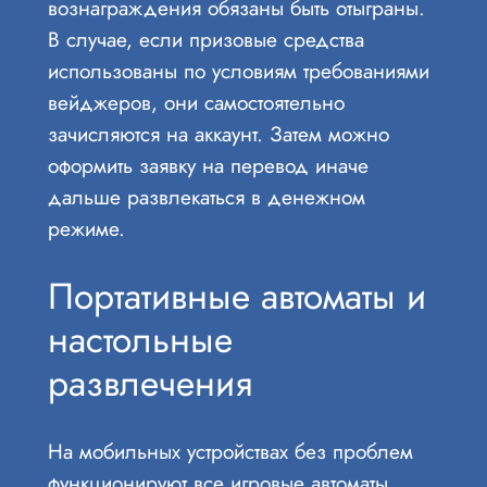
вознаграждения обязаны быть отыграны.
В случае, если призовые средства
использованы по условиям требованиями
вейджеров, они самостоятельно
зачисляются на аккаунт. Затем можно
оформить заявку на перевод иначе
дальше развлекаться в денежном
режиме.
Портативные автоматы и
настольные
развлечения
На мобильных устройствах без проблем
функционируют все игровые автоматы,