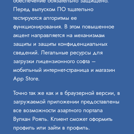
обеспечение обязательно защищено.
Перед выпуском ПО тщательно
тестируются алгоритмы ее
функционирования. В этом повышенное
акцент направляется на механизмам
защиты и защиты конфиденциальных
сведений. Легальные ресурсы для
загрузки лицензионного софта –
мобильный интернет-страница и магазин
App Store.
Точно так же как и в браузерной версии, в
загружаемой приложении предоставлены
все возможности азартного портала
Вулкан Рояль. Клиент сможет оформить
профиль или зайти в профиль.