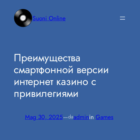
Vai
al
Suoni Online
contenuto
Преимущества
смартфонной версии
интернет казино с
привилегиями
Mag 30, 2025
—
admin
in
Games
da