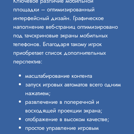
Ключевое различие мобильной
площадки – оптимизированный
интерфейсный дизайн. Графическое
наполнение веб-страниц оптимизировано
под тачскриновые экраны мобильных
телефонов. Благодаря такому игрок
приобретает список дополнительных
перспектив:
масштабирование контента
запуск игровых автоматов всего одним
нажатием;
развлечение в поперечной и
восходящей проекции экрана;
отображение в высоком качестве;
простое управление игровым