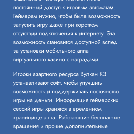
постоянный доступ к игровым автоматам.
Геймерам нужно, чтобы была возможность
запустить игру даже при коротком
отсутствии подключения к интернету. Эта
возможность становится доступной вслед
за установки мобильного аппа
виртуального казино с наградами.
Игроки азартного ресурса Вулкан КЗ
устанавливают софт, чтобы улучшить
возможность и поддерживать постоянство
игры на деньги. Информация геймерских
сессий игры хранятся в временном
хранилище аппа. Работающие бесплатные
вращения и прочие дополнительные