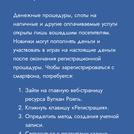
Денежные процедуры, слоты на
наличные и другие оплачиваемые услуги
открыты лишь вошедшим посетителям.
Новички могут пополнять деньги и
участвовать в играх на настоящие деньги
после окончания регистрационной
процедуры. Чтобы зарегистрироваться с
смартфона, потребуется:
Зайти на главную веб-страницу
ресурса Вулкан Рояль.
Кликнуть клавишу «Регистрация».
Определить метод создания учетной
записи.
Согласиться с правилами казино