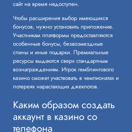
сайт на время недоступен.
Чтобы расширения выбор имеющихся
бонусов, нужно установить приложение.
Участникам платформы предоставляются
особенные бонусы, безвозмездные
спины и иные подарки. Премиальные
ресурсы выдаются сверх стандартным
вознаграждениям. Игрок гемблингового
казино сможет участвовать в чемпионатах и
лотереях нарастающих джекпотов.
Каким образом создать
аккаунт в казино со
телефона