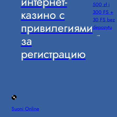
интернет-
500 zł i
казино с
300 FS +
30 FS bez
привилегиями
depozytu
→
за
регистрацию
Suoni Online