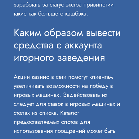
заработать за статус экстра привилегии
такие как большего кэшбэка.
Каким образом вывести
средства с аккаунта
игорного заведения
Акции казино в сети помогут клиентам
увеличивать возможности на победу в
игровых машинах. Задействовать их
следует для ставок в игровых машинах и
столах из списка. Каталог
предоставляемых слотов для
использования поощрений может быть