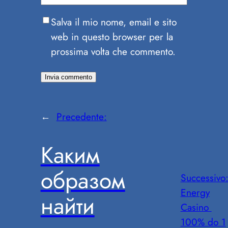
Salva il mio nome, email e sito
web in questo browser per la
prossima volta che commento.
←
Precedente:
Каким
образом
Successivo
Energy
найти
Casino ️
100% do 1