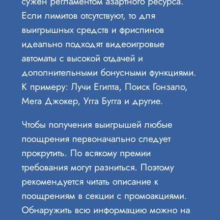
сужен регламентом азартного ресурса.
Если лимитов отсутствуют, то для
выигрышных средств и фриспинов
идеально подходят видеоигровые
автоматы с высокой отдачей и
дополнительными бонусными функциями.
К примеру: Лучи Египта, Поиск Гонзало,
Мега Джокер, Угга Бугга и другие.
Чтобы получения выигрышей любые
поощрения первоначально следует
прокрутить. По всякому премии
требования могут разниться. Поэтому
рекомендуется читать описание к
поощрениям в секции с промоакциями.
Обнаружить всю информацию можно на