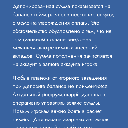
Депонированная сумма показывается на
балансе геймера через несколько секунд
с момента утверждения оплаты. Это
обстоятельство обусловлено с тем, что на
официальном портале внедрена
механизм авто-режимных внесений
вкладов. Сумма пополнения зачисляется
на аккаунт в валюте аккаунта игрока.
Любые платежи от игорного заведения
при депозите баланса не применяются.
Актуальный инструментарий дает шанс
оперативно управлять всякие суммы.
Новым игрокам важно брать в расчет
лимиты. Для начала азартных автоматов
на средства онлайн необходимо