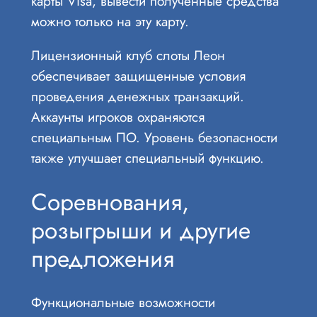
карты Visa, вывести полученные средства
можно только на эту карту.
Лицензионный клуб слоты Леон
обеспечивает защищенные условия
проведения денежных транзакций.
Аккаунты игроков охраняются
специальным ПО. Уровень безопасности
также улучшает специальный функцию.
Соревнования,
розыгрыши и другие
предложения
Функциональные возможности