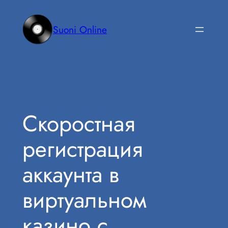
Vai
al
Suoni Online
contenuto
Скоростная
регистрация
аккаунта в
виртуальном
казино с