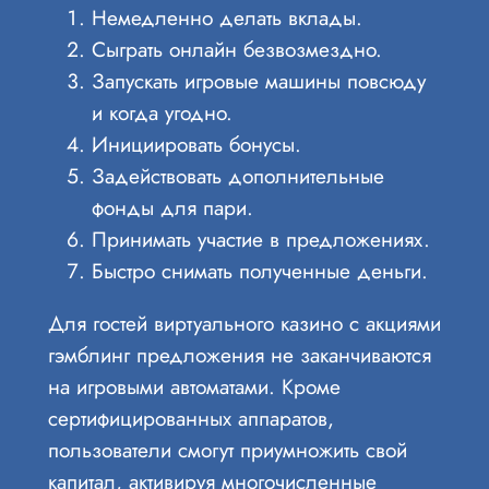
Немедленно делать вклады.
Сыграть онлайн безвозмездно.
Запускать игровые машины повсюду
и когда угодно.
Инициировать бонусы.
Задействовать дополнительные
фонды для пари.
Принимать участие в предложениях.
Быстро снимать полученные деньги.
Для гостей виртуального казино с акциями
гэмблинг предложения не заканчиваются
на игровыми автоматами. Кроме
сертифицированных аппаратов,
пользователи смогут приумножить свой
капитал, активируя многочисленные