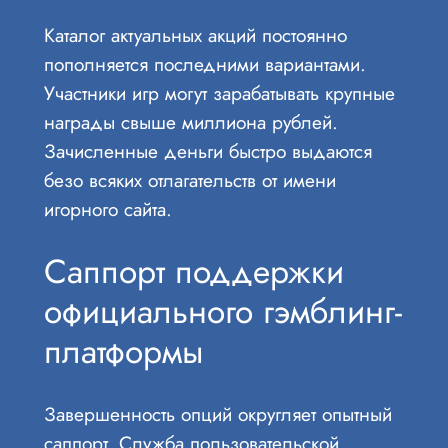
Каталог актуальных акций постоянно
пополняется последними вариантами.
Участники игр могут зарабатывать крупные
награды свыше миллиона рублей.
Зачисленные деньги быстро выдаются
безо всяких отлагательств от имени
игорного сайта.
Саппорт поддержки
официального гэмблинг-
платформы
Завершенность опций округляет опытный
саппорт. Служба пользовательской