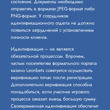
состояния. Документы необходимо
отправлять в форматах JPEG-формат либо
PNG-формат. У сотрудников
идентификационного отдела не должно
появиться затруднений с установлением
личности клиента.
Идентификация – не является
обязательной процессом. Впрочем,
частым посетителям формального портала
казино Leonbets советуется осуществить
верификацию тотчас после регистрации.
Дополнительно верификация способна
понадобиться, если участник игрового
процесса заказал вывод большую сумму.
Своевременная идентификация обеспечит