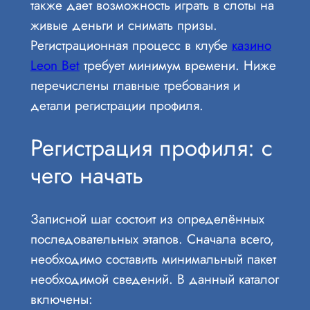
также дает возможность играть в слоты на
живые деньги и снимать призы.
Регистрационная процесс в клубе
казино
Leon Bet
требует минимум времени. Ниже
перечислены главные требования и
детали регистрации профиля.
Регистрация профиля: с
чего начать
Записной шаг состоит из определённых
последовательных этапов. Сначала всего,
необходимо составить минимальный пакет
необходимой сведений. В данный каталог
включены: