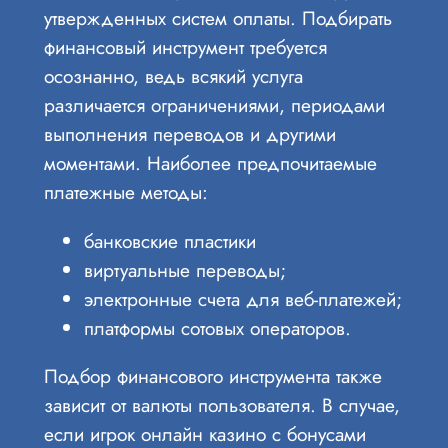
утвержденных систем оплаты. Подбирать
финансовый инструмент требуется
осознанно, ведь всякий услуга
различается ограничениями, периодами
выполнения переводов и другими
моментами. Наиболее предпочитаемые
платежные методы:
банковские пластики
виртуальные переводы;
электронные счета для веб-платежей;
платформы сотовых операторов.
Подбор финансового инструмента также
зависит от валюты пользователя. В случае,
если игрок онлайн казино с бонусами