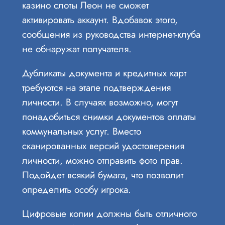
казино слоты Леон не сможет
активировать аккаунт. Вдобавок этого,
сообщения из руководства интернет-клуба
не обнаружат получателя.
Дубликаты документа и кредитных карт
требуются на этапе подтверждения
личности. В случаях возможно, могут
понадобиться снимки документов оплаты
коммунальных услуг. Вместо
сканированных версий удостоверения
личности, можно отправить фото прав.
Подойдет всякий бумага, что позволит
определить особу игрока.
Цифровые копии должны быть отличного