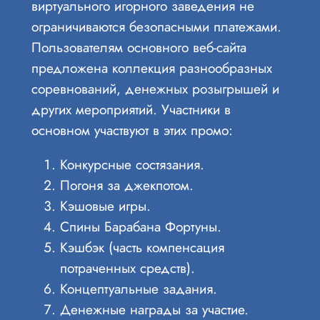
виртуального игорного заведения не
ограничиваются безопасными платежами.
Пользователям основного веб-сайта
предложена коллекция разнообразных
соревнований, денежных розыгрышей и
других мероприятий. Участники в
основном участвуют в этих промо:
Конкурсные состязания.
Погоня за джекпотом.
Кэшовые игры.
Спины Барабана Фортуны.
Кэшбэк (часть компенсация
потраченных средств).
Концептуальные задания.
Денежные награды за участие.