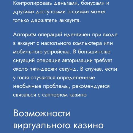
Контролировать деньгами, бонусами и
другими доступными опциями может
только держатель аккаунта.
Алгоритм операций идентичен при входе
в аккаунт с настольного компьютера или
мобильного устройства. В большинстве
ситуаций операция авторизации требует
около пяти-десяти секунд. В случае, если
у гостя случаются определенные
необычные проблемы, рекомендуется
связаться с саппортом казино.
Возможности
виртуального казино