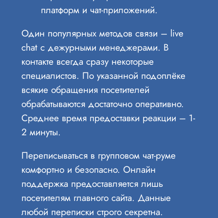
платформ и чат-приложений.
Один популярных методов связи – live
chat с дежурными менеджерами. В
контакте всегда сразу некоторые
специалистов. По указанной подоплёке
всякие обращения посетителей
обрабатываются достаточно оперативно.
Среднее время предоставки реакции – 1-
2 минуты.
Переписываться в групповом чат-руме
комфортно и безопасно. Онлайн
поддержка предоставляется лишь
посетителям главного сайта. Данные
любой переписки строго секретна.