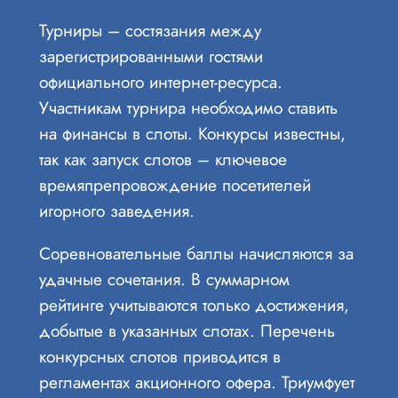
Турниры – состязания между
зарегистрированными гостями
официального интернет-ресурса.
Участникам турнира необходимо ставить
на финансы в слоты. Конкурсы известны,
так как запуск слотов – ключевое
времяпрепровождение посетителей
игорного заведения.
Соревновательные баллы начисляются за
удачные сочетания. В суммарном
рейтинге учитываются только достижения,
добытые в указанных слотах. Перечень
конкурсных слотов приводится в
регламентах акционного офера. Триумфует