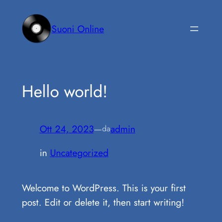
Vai
al
Suoni Online
contenuto
Hello world!
Ott 24, 2023
—
admin
da
in
Uncategorized
Welcome to WordPress. This is your first
post. Edit or delete it, then start writing!