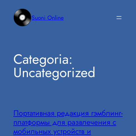
Vai
al
Suoni Online
contenuto
Categoria:
Uncategorized
Портативная редакция гэмблинг-
платформы для развлечения с
мобильных устройств и