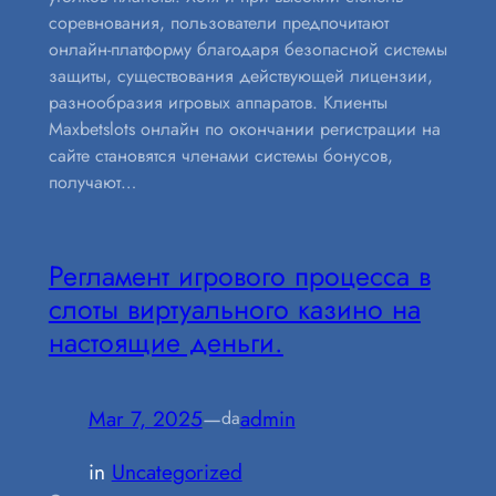
соревнования, пользователи предпочитают
онлайн-платформу благодаря безопасной системы
защиты, существования действующей лицензии,
разнообразия игровых аппаратов. Клиенты
Maxbetslots онлайн по окончании регистрации на
сайте становятся членами системы бонусов,
получают…
Регламент игрового процесса в
слоты виртуального казино на
настоящие деньги.
Mar 7, 2025
—
admin
da
in
Uncategorized