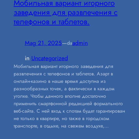
Мобильная вариант игорного
заведения для развлечения с
телефонов и таблетов.
Mag 21, 2025
—
admin
da
in
Uncategorized
Мобильная вариант игорного заведения для
развлечения с телефонов и таблетов. Азарт в
онлайн-казино в наше время доступна из
разнообразных точек, а фактически в каждом
уголке. Чтобы данного вполне достаточно
применить смартфонной редакцией формального
веб-сайта. С ней вход к слотам будет гарантирован
не только в квартире, но также в городском
транспорте, в отдыхе, на свежем воздухе,…