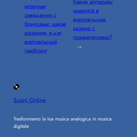
Какие аппараты
игорные
имеются в
заведения с
виртуальном
бонусами: какое
казино с
развитие ждет
привилегиями?
виртуальный
→
гэмблинг
Suoni Online
Trasformiamo la tua musica analogica in musica
digitale