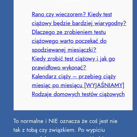
Rano czy wieczorem? Kiedy test
ciążowy będzie bardziej wiarygodny?
Dlaczego ze zrobieniem testu
ciążowego warto poczekać do
spodziewanej miesiączki?
Kiedy zrobić test ciążowy i jak go
prawidłowo wykonać?
Kalendarz ciąży – przebieg ciąży
miesiąc po miesiącu [WYJAŚNIAMY]
Rodzaje domowych testów ciążowych
To normalne i NIE oznacza że coś jest nie
tak z tobą czy związkiem. Po wypiciu