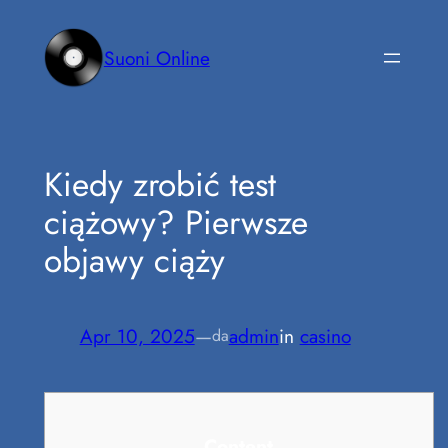
Vai
al
Suoni Online
contenuto
Kiedy zrobić test
ciążowy? Pierwsze
objawy ciąży
Apr 10, 2025
—
admin
in
casino
da
Content