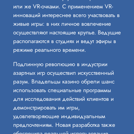
или же VR-очками. С применением VR-
инноваций интереснее всего участвовать в
живые игры: в них личное вовлечение
осуществляют настоящие крупье. Ведущие
располагаются в студиях и ведут эфиры в
режиме реального времени.
Подлинную революцию в индустрии
азартных игр осуществил искусственный
разум. Владельцы казино обрели шанс
использовать специальные программы
для исследования действий клиентов и
демонстрировать им игры,
удовлетворяющие индивидуальным
предпочтениям. Новая разработка также
обеспечила реальной использование