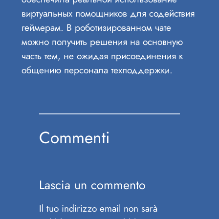
виртуальных помощников для содействия
геймерам. В роботизированном чате
можно получить решения на основную
часть тем, не ожидая присоединения к
общению персонала техподдержки.
Commenti
Lascia un commento
Il tuo indirizzo email non sarà