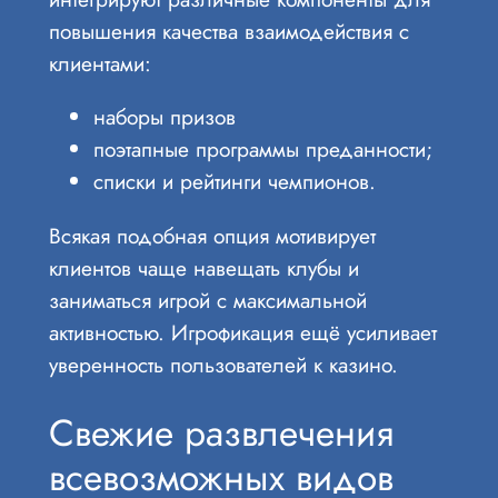
повышения качества взаимодействия с
клиентами:
наборы призов
поэтапные программы преданности;
списки и рейтинги чемпионов.
Всякая подобная опция мотивирует
клиентов чаще навещать клубы и
заниматься игрой с максимальной
активностью. Игрофикация ещё усиливает
уверенность пользователей к казино.
Свежие развлечения
всевозможных видов