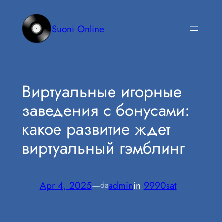
Vai
al
Suoni Online
contenuto
Виртуальные игорные
заведения с бонусами:
какое развитие ждет
виртуальный гэмблинг
Apr 4, 2025
—
admin
in
9990sat
da