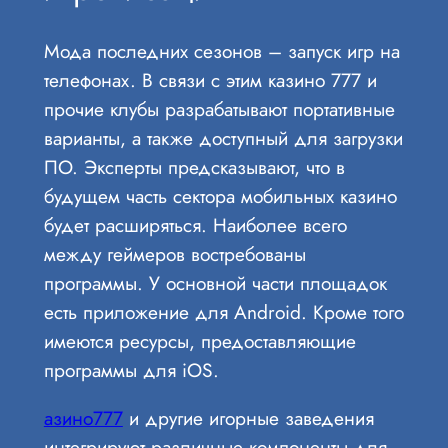
Мода последних сезонов – запуск игр на
телефонах. В связи с этим казино 777 и
прочие клубы разрабатывают портативные
варианты, а также доступный для загрузки
ПО. Эксперты предсказывают, что в
будущем часть сектора мобильных казино
будет расширяться. Наиболее всего
между геймеров востребованы
программы. У основной части площадок
есть приложение для Android. Кроме того
имеются ресурсы, предоставляющие
программы для iOS.
азино777
и другие игорные заведения
интегрируют различные компоненты для