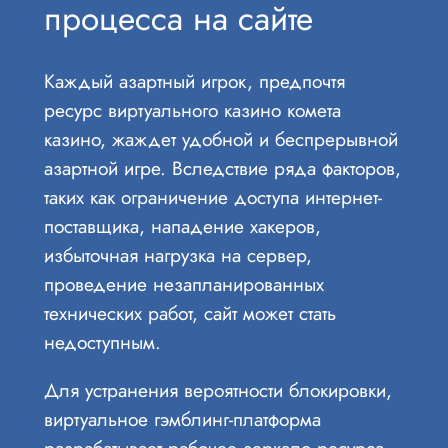
процесса на сайте
Каждый азартный игрок, предпочтя
ресурс виртуального казино комета
казино, жаждет удобной и беспрерывной
азартной игре. Вследствие ряда факторов,
таких как ограничение доступа интернет-
поставщика, нападение хакеров,
избыточная нагрузка на сервер,
проведение незапланированных
технических работ, сайт может стать
недоступным.
Для устранения вероятности блокировки,
виртуальное гэмблинг-платформа