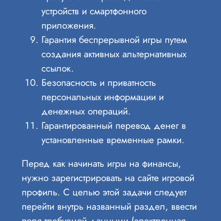
устройств и смартфонного
приложения.
Гарантия беспрерывной игры путем
создания активных альтернативных
ссылок.
Безопасность и приватность
персональных информации и
денежных операций.
Гарантированный перевод денег в
установленные временные рамки.
Перед как начинать игры на финансы,
нужно зарегистрировать на сайте игровой
профиль. С целью этой задачи следует
перейти внутрь названный раздел, ввести
поля требуемой данными (электронная