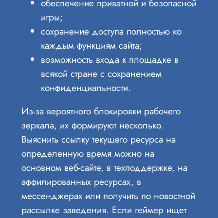
обеспечение приватной и безопасной
игры;
сохранение доступа полностью ко
каждым функциям сайта;
возможность входа к площадке в
всякой стране с сохранением
конфиденциальности.
Из-за вероятного блокировки рабочего
зеркала, их формируют несколько.
Выяснить ссылку текущего ресурса на
определенную время можно на
основном веб-сайте, в техподдержке, на
аффилированных ресурсах, в
мессенджерах или получить по новостной
рассылке заведения. Если геймер ищет