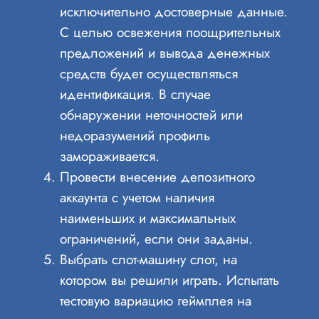
исключительно достоверные данные.
С целью освежения поощрительных
предложений и вывода денежных
средств будет осуществляться
идентификация. В случае
обнаружении неточностей или
недоразумений профиль
замораживается.
Провести внесение депозитного
аккаунта с учетом наличия
наименьших и максимальных
ограничений, если они заданы.
Выбрать слот-машину слот, на
котором вы решили играть. Испытать
тестовую вариацию геймплея на