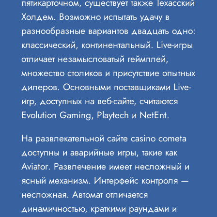
пятикарточном, существует также Техасский
Холдем. Возможно испытать удачу в
разнообразные вариантов двадцать одно:
классический, континентальный. Live-игры
отличает незамысловатый геймплей,
множество столиков и присутствие опытных
дилеров. Основными поставщиками Live-
игр, доступных на веб-сайте, считаются
Evolution Gaming, Playtech и NetEnt.
На развлекательной сайте casino cometa
доступны и аварийные игры, такие как
Aviator. Развлечение имеет несложный и
ясный механизм. Интерфейс контроля —
несложная. Автомат отличается
динамичностью, краткими раундами и