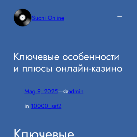
Vai
al
Suoni Online
contenuto
Ключевые особенности
и плюсы онлайн-казино
Mag 9, 2025
—
admin
da
in
10000_sat2
Ключевые