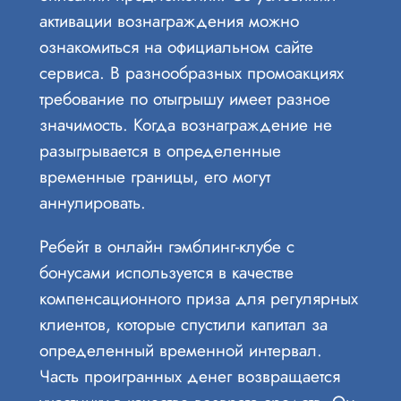
активации вознаграждения можно
ознакомиться на официальном сайте
сервиса. В разнообразных промоакциях
требование по отыгрышу имеет разное
значимость. Когда вознаграждение не
разыгрывается в определенные
временные границы, его могут
аннулировать.
Ребейт в онлайн гэмблинг-клубе с
бонусами используется в качестве
компенсационного приза для регулярных
клиентов, которые спустили капитал за
определенный временной интервал.
Часть проигранных денег возвращается