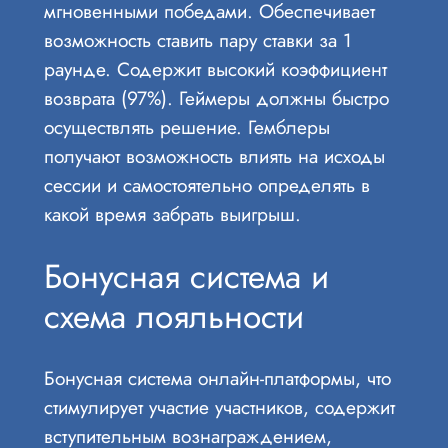
мгновенными победами. Обеспечивает
возможность ставить пару ставки за 1
раунде. Содержит высокий коэффициент
возврата (97%). Геймеры должны быстро
осуществлять решение. Гемблеры
получают возможность влиять на исходы
сессии и самостоятельно определять в
какой время забрать выигрыш.
Бонусная система и
схема лояльности
Бонусная система онлайн-платформы, что
стимулирует участие участников, содержит
вступительным вознаграждением,