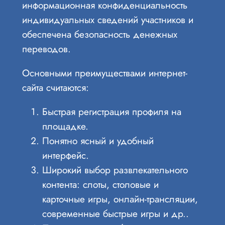
информационная конфиденциальность
индивидуальных сведений участников и
обеспечена безопасность денежных
переводов.
Основными преимуществами интернет-
сайта считаются:
Быстрая регистрация профиля на
площадке.
Понятно ясный и удобный
интерфейс.
Широкий выбор развлекательного
контента: слоты, столовые и
карточные игры, онлайн-трансляции,
современные быстрые игры и др..