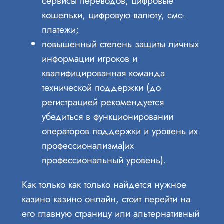
сервисы переводов, цифровые
кошельки, цифровую валюту, смс-
платежи;
повышенный степень защиты личных
информации игроков и
квалифицированная команда
технической поддержки (до
регистрацией рекомендуется
убедиться в функционировании
операторов поддержки и уровень их
профессионализма|их
профессиональный уровень).
Как только как только найдется нужное
казино казино онлайн, стоит перейти на
его главную страницу или альтернативный