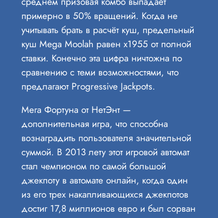
среднем призовая комбо выпадает
примерно в 50% вращений. Когда не
учитывать брать в расчёт куш, предельный
куш Mega Moolah равен х1955 от полной
ставки. Конечно эта цифра ничтожна по
сравнению с теми возможностями, что
предлагают Progressive Jackpots.
Мега Фортуна от НетЭнт —
дополнительная игра, что способна
вознаградить пользователя значительной
суммой. В 2013 лету этот игровой автомат
стал чемпионом по самой большой
джекпоту в автомате онлайн, когда один
из его трех накапливающихся джекпотов
достиг 17,8 миллионов евро и был сорван