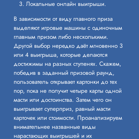
Локальные онлайн выигрыши.
В зависимости от виду главного приза
выделяют игровые машины с одиночным
главным призом либо несколькими.
Другой выбор нередко даёт мгновенно 3
или 4 выигрыша, которые делаются
достижимы на разных ступенях. Скажем,
победив в заданный призовой раунд,
пользователь открывает картонки до тех
пор, пока не получит четыре карты одной
масти или достоинства. Затем чего он
выигрывает суперприз, равный масти
карточек или стоимости. Проанализируем
внимательнее названные виды
нарастающих выигрышей и их