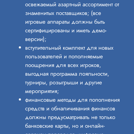
освежаемый азартный ассортимент от
знаменитых поставщиков; (все
игровые аппараты должны быть
сертифицированы и иметь демо-
версии);
вступительный комплект для новых
пользователей и пополняемые
поощрения для всех игроков,
выгодная программа лояльности,
турниры, розыгрыши и другие
мероприятия;
финансовые методы для пополнения
средств и обналичивания финансов
должны предусматривать не только
банковские карты, но и онлайн-