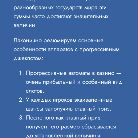
разнообразных государств мира эти
суммы часто достигают значительных
величин.
Лаконично резюмируем основные
особенности аппаратов с прогрессивным
джекпотом:
Прогрессивные автоматы в казино —
очень прибыльный и особенный вид
слотов.
У каждых игроков эквивалентные
шансы заполучить главный приз.
После того как главный приз
получен, его размер сбрасывается
до установленной величины.