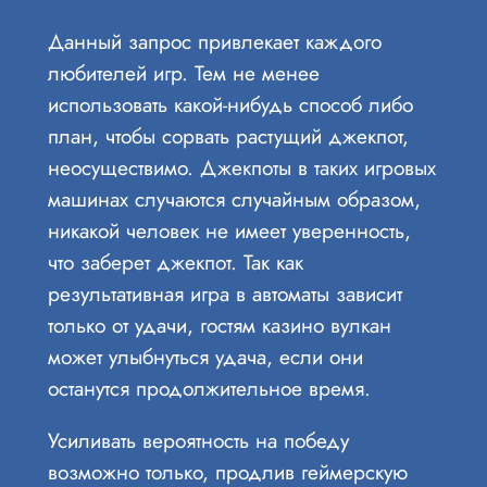
Данный запрос привлекает каждого
любителей игр. Тем не менее
использовать какой-нибудь способ либо
план, чтобы сорвать растущий джекпот,
неосуществимо. Джекпоты в таких игровых
машинах случаются случайным образом,
никакой человек не имеет уверенность,
что заберет джекпот. Так как
результативная игра в автоматы зависит
только от удачи, гостям казино вулкан
может улыбнуться удача, если они
останутся продолжительное время.
Усиливать вероятность на победу
возможно только, продлив геймерскую