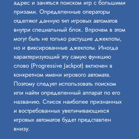
адрес и заняться поиском игр с большими
призами. Определенные операторы
отделяют данную тип игровых автоматов
внутри специальный блок. Впрочем в этом
могут быть не только растущие джекпоты,
но и фиксированные джекпоты. Иногда
характеризующий эту самую функцию
слово (Progressive Jackpot) включен в
конкретном имени игрового автомата.
Поэтому следует использовать поиском
или найти определенный аппарат по его
названию. Список наиболее признанных
и востребованных увеличивающихся
игровых автоматов будет представлен
внизу.