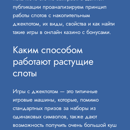
публикации проанализируем принцип
работы слотов с накопительным
джекпотом, их виды, свойства и как найти
такие игры в онлайн казино с бонусами.
Каким способом
работают растущие
слоты
Игры с джекпотом — это типичные
игровые машины, которые, помимо
стандартных призов за наборы из
одинаковых символов, также дают
возможность получить очень большой куш