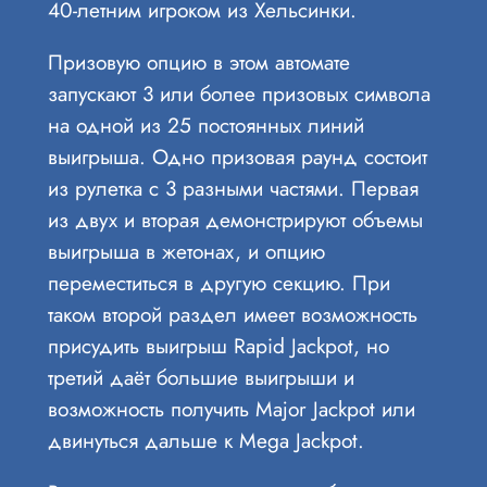
40-летним игроком из Хельсинки.
Призовую опцию в этом автомате
запускают 3 или более призовых символа
на одной из 25 постоянных линий
выигрыша. Одно призовая раунд состоит
из рулетка с 3 разными частями. Первая
из двух и вторая демонстрируют объемы
выигрыша в жетонах, и ​​опцию
переместиться в другую секцию. При
таком второй раздел имеет возможность
присудить выигрыш Rapid Jackpot, но
третий даёт большие выигрыши и
возможность получить Major Jackpot или
двинуться дальше к Mega Jackpot.