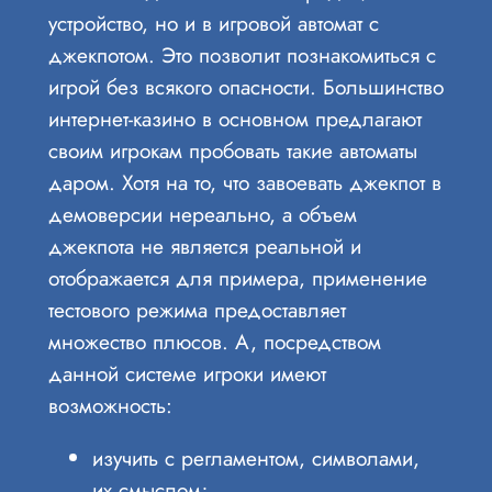
устройство, но и в игровой автомат с
джекпотом. Это позволит познакомиться с
игрой без всякого опасности. Большинство
интернет-казино в основном предлагают
своим игрокам пробовать такие автоматы
даром. Хотя на то, что завоевать джекпот в
демоверсии нереально, а объем
джекпота не является реальной и
отображается для примера, применение
тестового режима предоставляет
множество плюсов. А, посредством
данной системе игроки имеют
возможность:
изучить с регламентом, символами,
их смыслом;