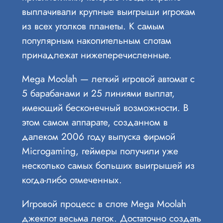
выплачивали крупные выигрыши игрокам
из всех уголков планеты. К самым
популярным накопительным слотам
принадлежат нижеперечисленные.
Mega Moolah — легкий игровой автомат с
5 барабанами и 25 линиями выплат,
имеющий бесконечный возможности. В
этом самом аппарате, созданном в
далеком 2006 году выпуска фирмой
Microgaming, геймеры получили уже
несколько самых больших выигрышей из
когда-либо отмеченных.
Игровой процесс в слоте Mega Moolah
джекпот весьма легок. Достаточно создать