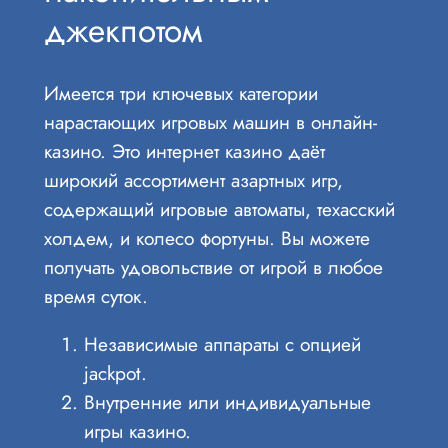
джекпотом
Имеется три ключевых категории
нарастающих игровых машин в онлайн-
казино. Это интернет казино даёт
широкий ассортимент азартных игр,
содержащий игровые автоматы, техасский
холдем, и колесо фортуны. Вы можете
получать удовольствие от игрой в любое
время суток.
Независимые аппараты с опцией
jackpot.
Внутренние или индивидуальные
игры казино.