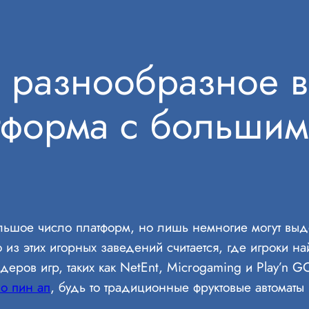
 разнообразное в
атформа с больши
ольшое число платформ, но лишь немногие могут вы
 из этих игорных заведений считается, где игроки 
еров игр, таких как NetEnt, Microgaming и Play’n G
о пин ап
, будь то традиционные фруктовые автомат