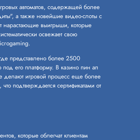
игровых автоматов, содержащей более
диты", а также новейшие видео-слоты с
ют нарастающие выигрыши, которые
истематически освежает свою
icrogaming.
 где представлено более 2500
 под его платформу. В казино пин ап
ые делают игровой процесс еще более
 что подтверждается сертификатами от
нтов, которые облегчат клиентам