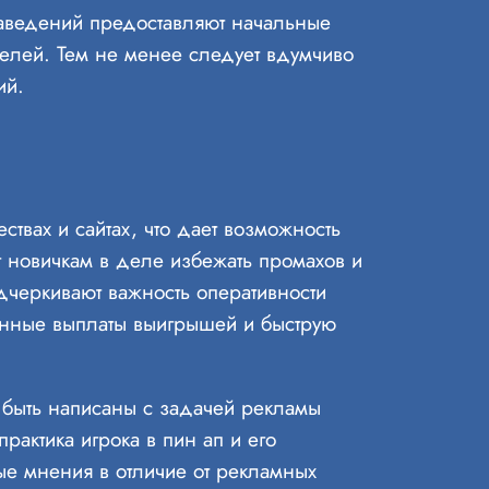
заведений предоставляют начальные
елей. Тем не менее следует вдумчиво
ий.
твах и сайтах, что дает возможность
т новичкам в деле избежать промахов и
дчеркивают важность оперативности
венные выплаты выигрышей и быструю
т быть написаны с задачей рекламы
рактика игрока в пин ап и его
ые мнения в отличие от рекламных