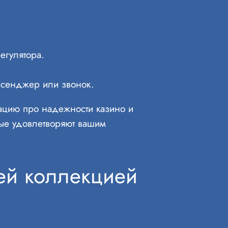
егулятора.
ссенджер или звонок.
рмацию про надежности казино и
орые удовлетворяют вашим
ей коллекцией