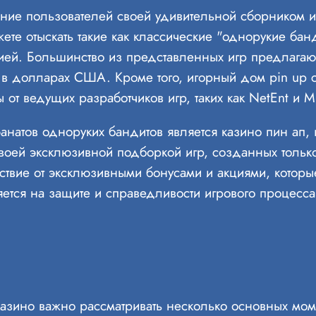
ание пользователей своей удивительной сборником 
те отыскать такие как классические "однорукие бан
цией. Большинство из представленных игр предлага
в долларах США. Кроме того, игорный дом pin up с
от ведущих разработчиков игр, таких как NetEnt и M
натов одноруких бандитов является казино пин ап,
своей эксклюзивной подборкой игр, созданных только
ьствие от эксклюзивными бонусами и акциями, котор
ется на защите и справедливости игрового процесса,
азино важно рассматривать несколько основных моме