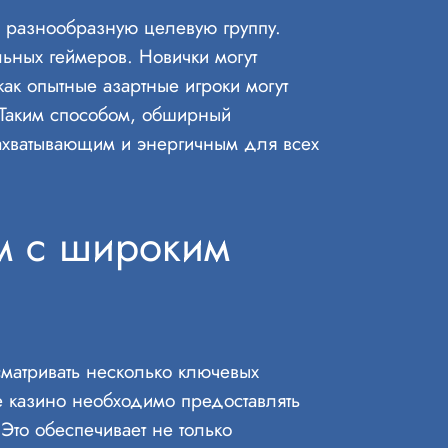
ь разнообразную целевую группу.
льных геймеров. Новички могут
ак опытные азартные игроки могут
. Таким способом, обширный
захватывающим и энергичным для всех
м с широким
сматривать несколько ключевых
е казино необходимо предоставлять
 Это обеспечивает не только