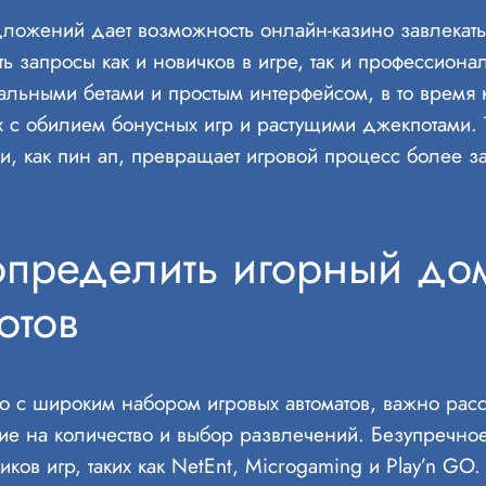
дложений дает возможность онлайн-казино завлекат
ть запросы как и новичков в игре, так и профессиона
альными бетами и простым интерфейсом, в то время к
тах с обилием бонусных игр и растущими джекпотами
рки, как пин ап, превращает игровой процесс более 
определить игорный до
отов
но с широким набором игровых автоматов, важно рас
ние на количество и выбор развлечений. Безупречно
ков игр, таких как NetEnt, Microgaming и Play’n GO.