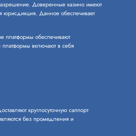
 разрешение. Доверенные казино имеют
ая юрисдикция. Данное обеспечивает
ые платформы обеспечивают
е платформы включают в себя
оставляют круглосуточную саппорт
оявляются без промедления и