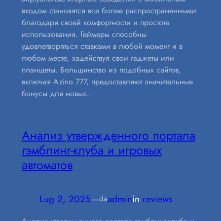
входом становятся все более распространенными
благодаря своей комфортности и простоте
использования. Геймеры способны
удовлетворяться ставками в любой момент и в
любом месте, задействуя свои гаджеты или
планшеты. Большинство из подобных сайтов,
включая Azino 777, предоставляют значительные
бонусы для новых…
Анализ утвержденного портала
гэмблинг-клуба и игровых
автоматов
Lug 2, 2025
—
admin
in
reviews
da