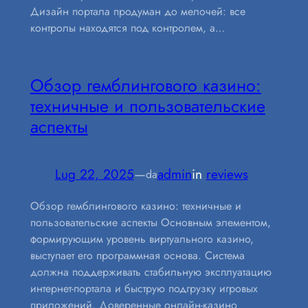
Дизайн портала продуман до мелочей: все
контролы находятся под контролем, а…
Обзор гемблингового казино:
техничные и пользовательские
аспекты
Lug 22, 2025
—
admin
in
reviews
da
Обзор гемблингового казино: техничные и
пользовательские аспекты Основным элементом,
формирующим уровень виртуального казино,
выступает его программная основа. Система
должна поддерживать стабильную эксплуатацию
интернет-портала и быструю подгрузку игровых
приложений. Доверенные онлайн-казино