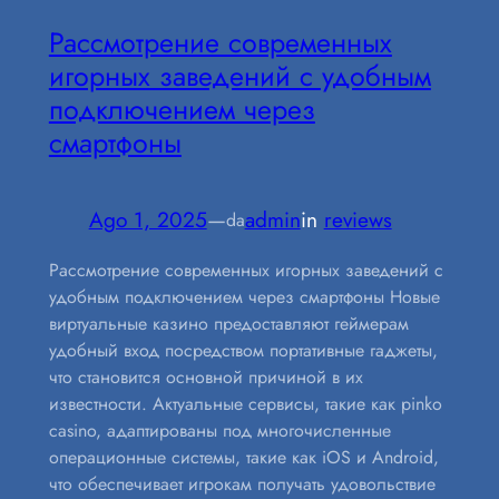
Рассмотрение современных
игорных заведений с удобным
подключением через
смартфоны
Ago 1, 2025
—
admin
in
reviews
da
Рассмотрение современных игорных заведений с
удобным подключением через смартфоны Новые
виртуальные казино предоставляют геймерам
удобный вход посредством портативные гаджеты,
что становится основной причиной в их
известности. Актуальные сервисы, такие как pinko
casino, адаптированы под многочисленные
операционные системы, такие как iOS и Android,
что обеспечивает игрокам получать удовольствие