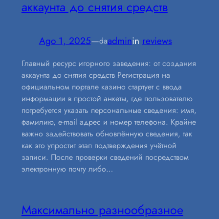
аккаунта до снятия средств
Ago 1, 2025
—
admin
in
reviews
da
Главный ресурс игорного заведения: от создания
аккаунта до снятия средств Регистрация на
официальном портале казино стартует с ввода
информации в простой анкеты, где пользователю
потребуется указать персональные сведения: имя,
фамилию, e-mail адрес и номер телефона. Крайне
важно задействовать обновлённую сведения, так
как это упростит этап подтверждения учётной
записи. После проверки сведений посредством
электронную почту либо…
Максимально разнообразное