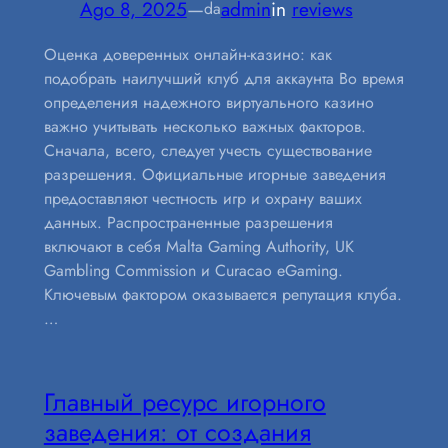
Ago 8, 2025
—
admin
in
reviews
da
Оценка доверенных онлайн-казино: как
подобрать наилучший клуб для аккаунта Во время
определения надежного виртуального казино
важно учитывать несколько важных факторов.
Сначала, всего, следует учесть существование
разрешения. Официальные игорные заведения
предоставляют честность игр и охрану ваших
данных. Распространенные разрешения
включают в себя Malta Gaming Authority, UK
Gambling Commission и Curacao eGaming.
Ключевым фактором оказывается репутация клуба.
…
Главный ресурс игорного
заведения: от создания