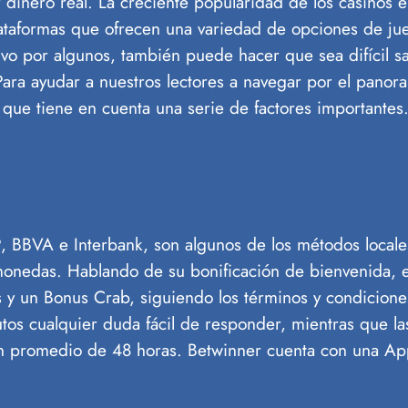
 dinero real. La creciente popularidad de los casinos e
taformas que ofrecen una variedad de opciones de jueg
ivo por algunos, también puede hacer que sea difícil 
Para ayudar a nuestros lectores a navegar por el panor
que tiene en cuenta una serie de factores importantes
P, BBVA e Interbank, son algunos de los métodos loc
monedas. Hablando de su bonificación de bienvenida, 
 y un Bonus Crab, siguiendo los términos y condicion
s cualquier duda fácil de responder, mientras que las
un promedio de 48 horas. Betwinner cuenta con una Ap