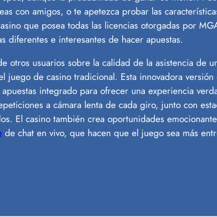
teas con amigos, o te apetezca probar las característi
asino que posea todas las licencias otorgadas por MGA
as diferentes e interesantes de hacer apuestas.
de otros usuarios sobre la calidad de la asistencia de 
 juego de casino tradicional. Esta innovadora versión 
 apuestas integrado para ofrecer una experiencia verda
epeticiones a cámara lenta de cada giro, junto con est
dos. El casino también crea oportunidades emocionantes
e
de chat en vivo, que hacen que el juego sea más entret