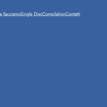
a facciamo
Single Disc
Compilation
Contatti