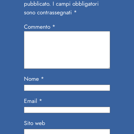
pubblicato.
I campi obbligatori
sono contrassegnati
*
Commento
*
Nome
*
Email
*
Sito web