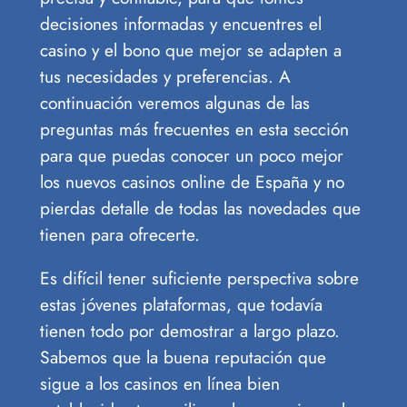
decisiones informadas y encuentres el
casino y el bono que mejor se adapten a
tus necesidades y preferencias. A
continuación veremos algunas de las
preguntas más frecuentes en esta sección
para que puedas conocer un poco mejor
los nuevos casinos online de España y no
pierdas detalle de todas las novedades que
tienen para ofrecerte.
Es difícil tener suficiente perspectiva sobre
estas jóvenes plataformas, que todavía
tienen todo por demostrar a largo plazo.
Sabemos que la buena reputación que
sigue a los casinos en línea bien