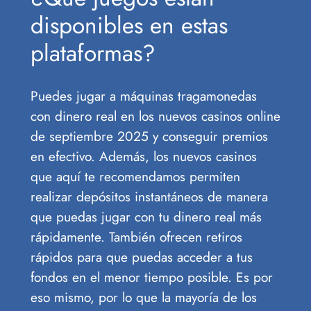
disponibles en estas
plataformas?
Puedes jugar a máquinas tragamonedas
con dinero real en los nuevos casinos online
de septiembre 2025 y conseguir premios
en efectivo. Además, los nuevos casinos
que aquí te recomendamos permiten
realizar depósitos instantáneos de manera
que puedas jugar con tu dinero real más
rápidamente. También ofrecen retiros
rápidos para que puedas acceder a tus
fondos en el menor tiempo posible. Es por
eso mismo, por lo que la mayoría de los