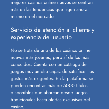
mejores casinos online nuevos se centran
más en las tendencias que rigen ahora
mismo en el mercado.
Servicio de atención al cliente y
experiencia del usuario
No se trata de uno de los casinos online
nuevos más jóvenes, pero sí de los más
conocidos. Cuenta con un catálogo de
juegos muy amplio capaz de satisfacer los
gustos más exigentes. En la plataforma se
pueden encontrar más de 5000 títulos
disponibles que abarcan desde juegos
tradicionales hasta ofertas exclusivas del
casino.