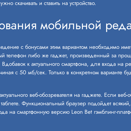
ужно скачивать и ставить на устройство.
зования мобильной реда
ведение с бонусами этим вариантом необходимо име
ый телефон либо же гаджет, произведенный за прош
 Вдобавок к актуального смартфона, для входа на р
чиная с 50 мб/сек. Только в конкретном варианте бу
ктуального веб-обозревателя на гаджете. Если веб-
 таблете. Функциональный браузер подойдет всякий,
хода на смартфонную версию Leon Bet гэмблинг-плат