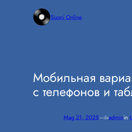
Vai
al
Suoni Online
contenuto
Мобильная вариа
с телефонов и таб
Mag 21, 2025
—
admin
in
da