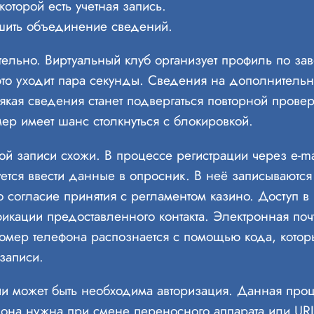
которой есть учетная запись.
ешить объединение сведений.
тельно. Виртуальный клуб организует профиль по з
это уходит пара секунды. Сведения на дополнитель
ая сведения станет подвергаться повторной провер
ер имеет шанс столкнуться с блокировкой.
ой записи схожи. В процессе регистрации через e-m
ется ввести данные в опросник. В неё записываются
согласие принятия с регламентом казино. Доступ в 
кации предоставленного контакта. Электронная поч
омер телефона распознается с помощью кода, котор
записи.
ии может быть необходима авторизация. Данная пр
, она нужна при смене переносного аппарата или URL