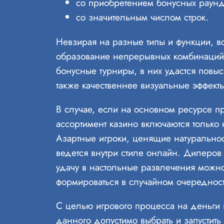
со приобретением бонусных раунд
со значительным числом строк.
Невзирая на разные типы и функции, в
образование непрерывных комбинаций 
бонусные турниры, в них удастся пов
также качественнее визуальные эффект
В случае, если на основном ресурсе п
ассортимент казино включаются только
Азартные игроки, ценящие натуральнос
ведется внутри стиле онлайн. Дилеров 
удачу в настольные развлечения можно 
формироваться в случайном очередност
С целью игрового процесса на деньги 
данного допустимо выбрать и запустить