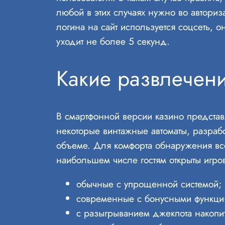
любой в этих случаях нужно во автори
логина на сайт используется соцсеть, о
уходит не более 5 секунд.
Какие развлечен
В смартфонной версии казино представ
некоторые винтажные автоматы, разра
объеме. Для комфорта обнаружения все
наибольшем числе гостям открыты игро
обычные с упрощенной системой;
современные с бонусными функция
с разыгрыванием джекпота накопи