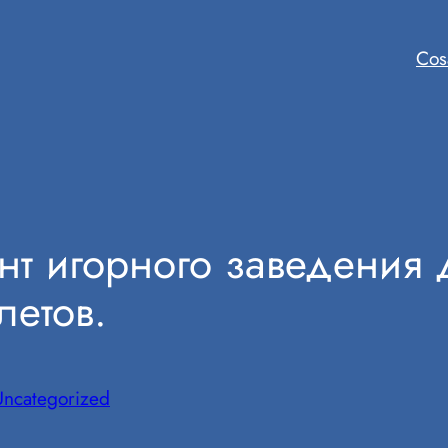
Cos
нт игорного заведения 
летов.
Uncategorized