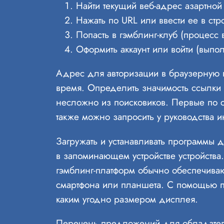
Найти текущий веб-адрес азартной
Нажать по URL или ввести ее в стр
Попасть в гэмблинг-клуб (процесс 
Оформить аккаунт или войти (выпол
Адрес для авторизации в браузерную 
время. Определить значимость ссылки
несложно из поисковиков. Первые по сп
также можно запросить у руководства ин
Загружать и устанавливать программы 
в запоминающем устройстве устройства
гэмблинг-платформ обычно обеспечиваю
смартфона или планшета. С помощью п
каким угодно размером дисплея.
Перечень предложений для обладателей