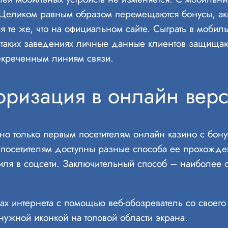
 Целиком равным образом перемещаются бонусы, акц
те же, что на официальном сайте. Сыграть в мобил
 таких заведениях личные данные клиентов защища
екреченным линиям связи.
торизация в онлайн вер
жно только первым посетителям онлайн казино с бон
 посетителям доступны разные способа ее прохожден
иля в соцсети. Заключительный способ – наиболее 
ах интернета с помощью веб-обозреватель со своего
 нужной иконкой на топовой области экрана.