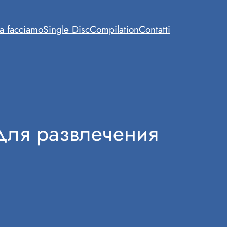
a facciamo
Single Disc
Compilation
Contatti
для развлечения