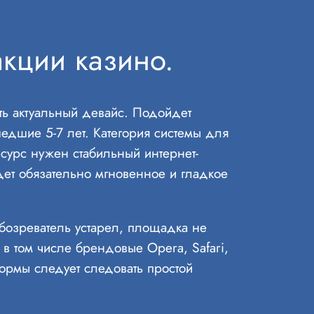
кции казино.
ть актуальный девайс. Подойдет
едшие 5-7 лет. Категория системы для
есурс нужен стабильный интернет-
дет обязательно мгновенное и гладкое
обозреватель устарел, площадка не
 в том числе брендовые Opera, Safari,
формы следует следовать простой