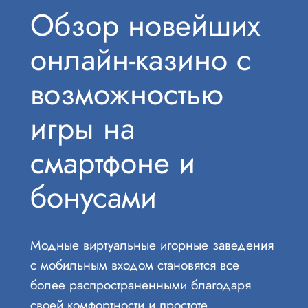
Обзор новейших
онлайн-казино с
возможностью
игры на
смартфоне и
бонусами
Модные виртуальные игорные заведения
с мобильным входом становятся все
более распространенными благодаря
своей комфортности и простоте