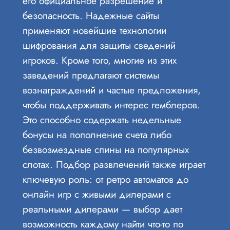
его официальное разрешение и
безопасность. Надежные сайты
применяют новейшие технологии
шифрования для защиты сведений
игроков. Кроме того, многие из этих
заведений предлагают системы
вознаграждений и частые предложения,
чтобы поддерживать интерес гемблеров.
Это способно содержать недельные
бонусы на пополнение счета либо
безвозмездные спины на популярных
слотах. Подбор развлечений также играет
ключевую роль: от ретро автоматов до
онлайн игр с живыми дилерами с
реальными дилерами — выбор дает
возможность каждому найти что-то по