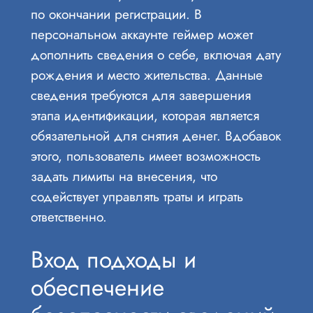
по окончании регистрации. В
персональном аккаунте геймер может
дополнить сведения о себе, включая дату
рождения и место жительства. Данные
сведения требуются для завершения
этапа идентификации, которая является
обязательной для снятия денег. Вдобавок
этого, пользователь имеет возможность
задать лимиты на внесения, что
содействует управлять траты и играть
ответственно.
Вход подходы и
обеспечение