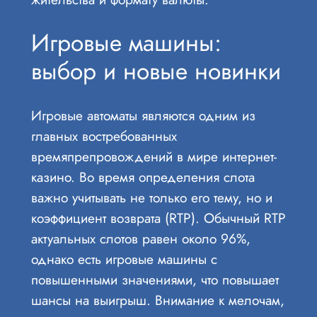
Игровые машины:
выбор и новые новинки
Игровые автоматы являются одним из
главных востребованных
времяпрепровождений в мире интернет-
казино. Во время определения слота
важно учитывать не только его тему, но и
коэффициент возврата (RTP). Обычный RTP
актуальных слотов равен около 96%,
однако есть игровые машины с
повышенными значениями, что повышает
шансы на выигрыш. Внимание к мелочам,