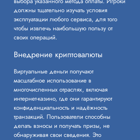
выбора указанного метода оплаты. Игроки
должны тщательно изучать условия
эксплуатации любого сервиса, для того
чтобы извлечь наибольшую пользу от
своих операций.
Внедрение криптовалюты
Виртуальные деньги получают
масштабное использование в
многочисленных отраслях, включая
интернет-казино, где они гарантируют
конфиденциальность и надёжность
транзакций. Пользователи способны
делать взносы и получать призы, не
обнаруживая свои сведения. Это