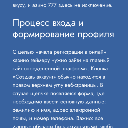
вкусу, и азино 777 здесь не исключение.
Процесс входа и
формирование профиля
С целью начала регистрации в онлайн
казино геймеру нужно зайти на главный
сайт определенной платформы. Кнопка
«Создать аккаунт» обычно находится в
правом верхнем углу веб-страницы. В
случае щелчке появляется форма, где
необходимо ввести основную данные:
фамилию и имя, адрес электронной
почты, и номер телефона. Важно: все
данные обязаны быть актуальными, чтобы