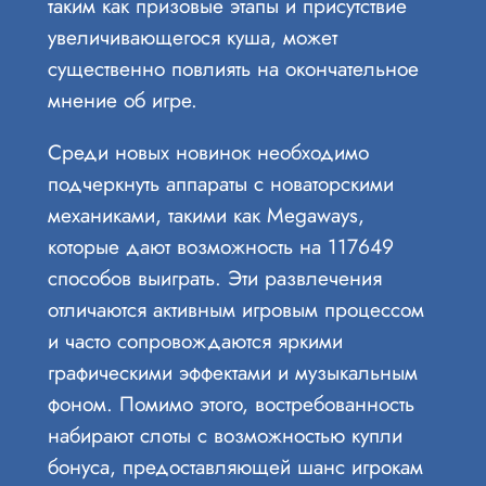
таким как призовые этапы и присутствие
увеличивающегося куша, может
существенно повлиять на окончательное
мнение об игре.
Среди новых новинок необходимо
подчеркнуть аппараты с новаторскими
механиками, такими как Megaways,
которые дают возможность на 117649
способов выиграть. Эти развлечения
отличаются активным игровым процессом
и часто сопровождаются яркими
графическими эффектами и музыкальным
фоном. Помимо этого, востребованность
набирают слоты с возможностью купли
бонуса, предоставляющей шанс игрокам