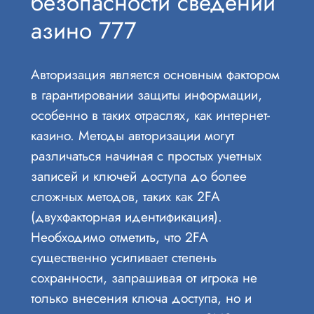
безопасности сведений
азино 777
Авторизация является основным фактором
в гарантировании защиты информации,
особенно в таких отраслях, как интернет-
казино. Методы авторизации могут
различаться начиная с простых учетных
записей и ключей доступа до более
сложных методов, таких как 2FA
(двухфакторная идентификация).
Необходимо отметить, что 2FA
существенно усиливает степень
сохранности, запрашивая от игрока не
только внесения ключа доступа, но и