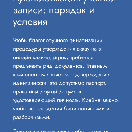
записи: порядок и
условия
Чтобы благополучного финализации
процедуры утверждения аккаунта в
онлайн казино, игроку требуется
предъявить ряд документов. Главным
компонентом является подтверждение
идентичности: это допустимо паспорт,
права или другой документ,
удостоверяющий личность. Крайне важно,
чтобы все сведения были понятными и
разборчивыми.
Этап также охватывает в себя проверку