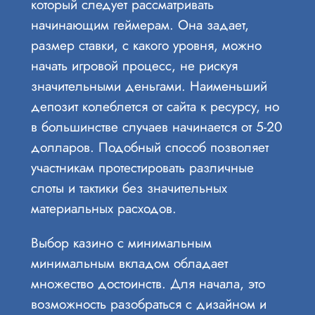
который следует рассматривать
начинающим геймерам. Она задает,
размер ставки, с какого уровня, можно
начать игровой процесс, не рискуя
значительными деньгами. Наименьший
депозит колеблется от сайта к ресурсу, но
в большинстве случаев начинается от 5-20
долларов. Подобный способ позволяет
участникам протестировать различные
слоты и тактики без значительных
материальных расходов.
Выбор казино с минимальным
минимальным вкладом обладает
множество достоинств. Для начала, это
возможность разобраться с дизайном и