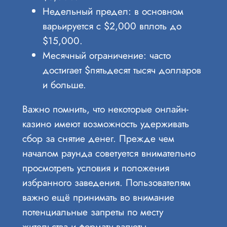
Недельный предел: в основном
варьируется с $2,000 вплоть до
$15,000.
Месячный ограничение: часто
достигает $пятьдесят тысяч долларов
и больше.
Важно помнить, что некоторые онлайн-
казино имеют возможность удерживать
сбор за снятие денег. Прежде чем
началом раунда советуется внимательно
просмотреть условия и положения
избранного заведения. Пользователям
важно ещё принимать во внимание
потенциальные запреты по месту
жительства и формату валюты.