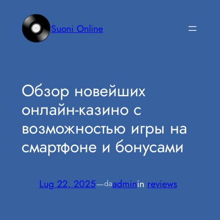
Vai
al
Suoni Online
contenuto
Обзор новейших
онлайн-казино с
возможностью игры на
смартфоне и бонусами
Lug 22, 2025
—
admin
in
reviews
da