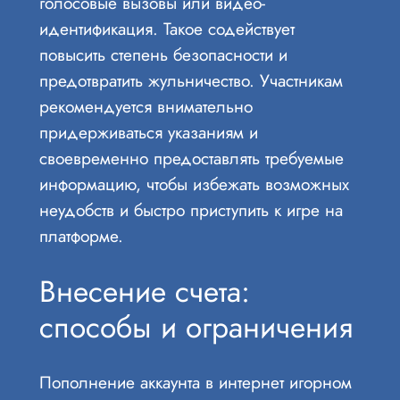
голосовые вызовы или видео-
идентификация. Такое содействует
повысить степень безопасности и
предотвратить жульничество. Участникам
рекомендуется внимательно
придерживаться указаниям и
своевременно предоставлять требуемые
информацию, чтобы избежать возможных
неудобств и быстро приступить к игре на
платформе.
Внесение счета:
способы и ограничения
Пополнение аккаунта в интернет игорном