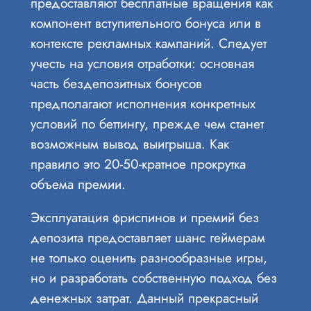
предоставляют бесплатные вращения как
компонент вступительного бонуса или в
контексте рекламных кампаний. Следует
учесть на условия отработки: основная
часть бездепозитных бонусов
предполагают исполнения конкретных
условий по беттингу, прежде чем станет
возможным вывод выигрыша. Как
правило это 20-50-кратное прокрутка
объема премии.
Эксплуатация фриспинов и премий без
депозита предоставляет шанс геймерам
не только оценить разнообразные игры,
но и разработать собственную подход без
денежных затрат. Данный прекрасный