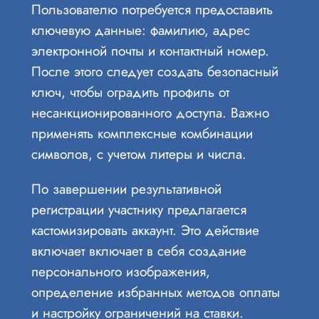
Пользователю потребуется предоставить
ключевую данные: фамилию, адрес
электронной почты и контактный номер.
После этого следует создать безопасный
ключ, чтобы оградить профиль от
несанкционированного доступа. Важно
применять комплексные комбинации
символов, с учетом литеры и числа.
По завершении результативной
регистрации участнику предлагается
кастомизировать аккаунт. Это действие
включает включает в себя создание
персонального изображения,
определение избранных методов оплаты
и настройку ограничений на ставки.