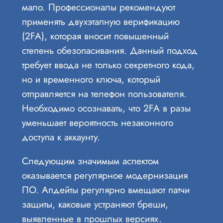
мало. Профессионалы рекомендуют
применять двухэтапную верификацию
(2FA), которая вносит повышенный
степень обезопасивания. Данный подход
требует ввода не только секретного кода,
но и временного ключа, который
отправляется на телефон пользователя.
Необходимо осознавать, что 2FA в разы
уменьшает вероятность незаконного
доступа к аккаунту.
Следующим значимым аспектом
оказывается регулярное модернизация
ПО. Апдейты регулярно вмещают патчи
защиты, каковые устраняют бреши,
выявленные в прошлых версиях.