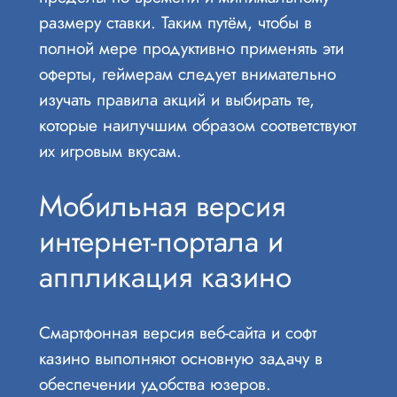
размеру ставки. Таким путём, чтобы в
полной мере продуктивно применять эти
оферты, геймерам следует внимательно
изучать правила акций и выбирать те,
которые наилучшим образом соответствуют
их игровым вкусам.
Мобильная версия
интернет-портала и
аппликация казино
Смартфонная версия веб-сайта и софт
казино выполняют основную задачу в
обеспечении удобства юзеров.