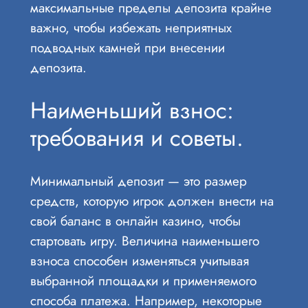
максимальные пределы депозита крайне
важно, чтобы избежать неприятных
подводных камней при внесении
депозита.
Наименьший взнос:
требования и советы.
Минимальный депозит — это размер
средств, которую игрок должен внести на
свой баланс в онлайн казино, чтобы
стартовать игру. Величина наименьшего
взноса способен изменяться учитывая
выбранной площадки и применяемого
способа платежа. Например, некоторые