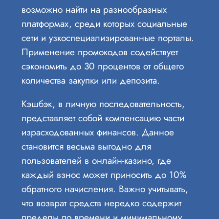
возможно найти на разнообразных
платформах, среди которых социальные
сети и узкоспециализированные порталы.
Применение промокодов содействует
сэкономить до 30 процентов от общего
количества закупки или депозита.
Кэшбэк, в личную последовательность,
представляет собой компенсацию части
израсходованных финансов. Данное
становится весьма выгодно для
пользователей в онлайн-казино, где
каждый взнос может приносить до 10%
обратного начисления. Важно учитывать,
что возврат средств нередко содержит
пределы по времени и минимальному