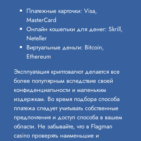
Платежные карточки: Visa,
MasterCard
Онлайн кошельки для денег: Skrill,
Neteller
Виртуальные деньги: Bitcoin,
Ethereum
Эксплуатация криптовалют делается все
более популярным вследствие своей
конфиденциальности и маленьким
издержкам. Во время подбора способа
платежа следует учитывать собственные
предпочтения и доступ способа в вашем
области. Не забывайте, что в Flagman
casino проверять наименьшие и