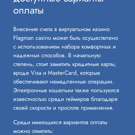
оплаты
Внесение счета в виртуальном казино
Flagman casino может быть осуществлено
с использованием набора комфортных и
надежных способов. В начальную
степень, стоит заметить кредитные карты,
вроде Visa и MasterCard, которые
обеспечивают немедленные операции.
Электронные кошельки также пользуются
известностью среди геймеров благодаря
своей скорости и простоте применения.
Среди имеющихся вариантов оплаты
можно отметить: