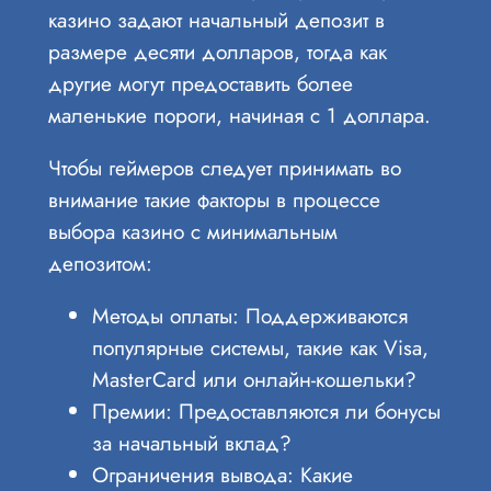
казино задают начальный депозит в
размере десяти долларов, тогда как
другие могут предоставить более
маленькие пороги, начиная с 1 доллара.
Чтобы геймеров следует принимать во
внимание такие факторы в процессе
выбора казино с минимальным
депозитом:
Методы оплаты: Поддерживаются
популярные системы, такие как Visa,
MasterCard или онлайн-кошельки?
Премии: Предоставляются ли бонусы
за начальный вклад?
Ограничения вывода: Какие