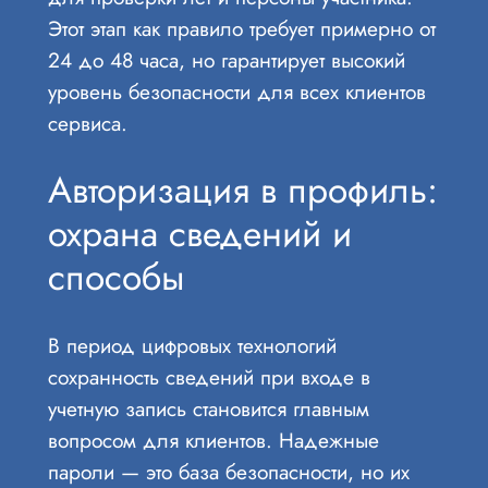
Этот этап как правило требует примерно от
24 до 48 часа, но гарантирует высокий
уровень безопасности для всех клиентов
сервиса.
Авторизация в профиль:
охрана сведений и
способы
В период цифровых технологий
сохранность сведений при входе в
учетную запись становится главным
вопросом для клиентов. Надежные
пароли — это база безопасности, но их