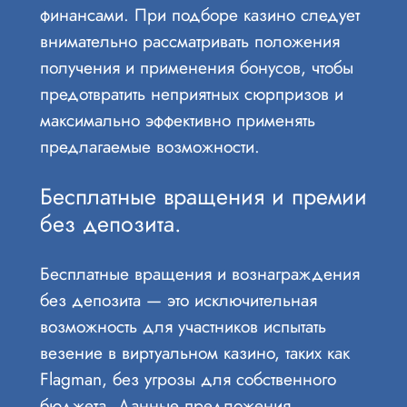
финансами. При подборе казино следует
внимательно рассматривать положения
получения и применения бонусов, чтобы
предотвратить неприятных сюрпризов и
максимально эффективно применять
предлагаемые возможности.
Бесплатные вращения и премии
без депозита.
Бесплатные вращения и вознаграждения
без депозита — это исключительная
возможность для участников испытать
везение в виртуальном казино, таких как
Flagman, без угрозы для собственного
бюджета. Данные предложения