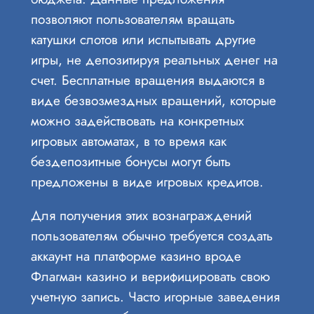
позволяют пользователям вращать
катушки слотов или испытывать другие
игры, не депозитируя реальных денег на
счет. Бесплатные вращения выдаются в
виде безвозмездных вращений, которые
можно задействовать на конкретных
игровых автоматах, в то время как
бездепозитные бонусы могут быть
предложены в виде игровых кредитов.
Для получения этих вознаграждений
пользователям обычно требуется создать
аккаунт на платформе казино вроде
Флагман казино и верифицировать свою
учетную запись. Часто игорные заведения