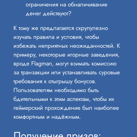
ограничения на обналичивание
денег действуют?
К тому же предлагается скрупулезно
изучать правила и условия, чтобы
избежать неприятных неожиданностей. К
примеру, некоторые игорные заведения,
вроде Flagman, могут взимать комиссию
за транзакции или устанавливать суровые
требования к отыгрышу бонусов.
Пользователям необходимо быть
бдительными к этим аспектам, чтобы их
геймерский прохождение был наиболее
комфортным и надёжным.
Получение призов: