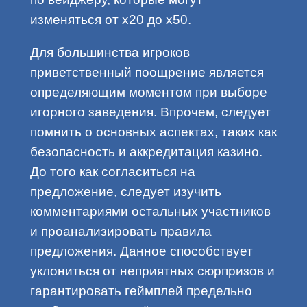
изменяться от x20 до x50.
Для большинства игроков
приветственный поощрение является
определяющим моментом при выборе
игорного заведения. Впрочем, следует
помнить о основных аспектах, таких как
безопасность и аккредитация казино.
До того как согласиться на
предложение, следует изучить
комментариями остальных участников
и проанализировать правила
предложения. Данное способствует
уклониться от неприятных сюрпризов и
гарантировать геймплей предельно