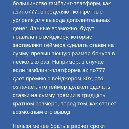
большинство гэмблинг-платформ, как
азино777, определяют конкретные
условия для вывода дополнительных
денег. Данные возможно, будут
правила по вейджеру, которые
заставляют геймера сделать ставки на
сумму, превышающую размер бонуса в
несколько раз. Например, в случае
если гэмблинг-платформа azino777
дает премию с вейджером 30x, это
означает, что геймер должен сделать
ставки на сумму премии в тридцать
кратном размере, перед тем, как станет
возможным его вывод.
Нельзя менее брать в расчет сроки