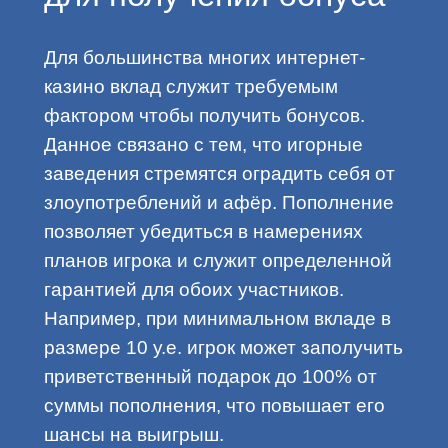
Для большинства многих интернет-
казино вклад служит требуемым
фактором чтобы получить бонусов.
Данное связано с тем, что игорные
заведения стремятся оградить себя от
злоупотреблений и афёр. Пополнение
позволяет убедиться в намерениях
планов игрока и служит определенной
гарантией для обоих участников.
Например, при минимальном вкладе в
размере 10 у.е. игрок может заполучить
приветственный подарок до 100% от
суммы пополнения, что повышает его
шансы на выигрыш.