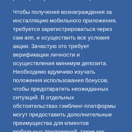
Чтобы получения вознаграждения за
инсталляцию мобильного приложения,
требуется зарегистрироваться через
сам апп, и осуществить все условия
акции. Зачастую это требует
верификации личности и
осуществления минимум депозита.
Необходимо вдумчиво изучать
положения использования бонусов,
чтобы предотвратить неожиданных
ситуаций. В отдельных
обстоятельствах гэмблинг-платформы
могут предоставить дополнительные
преимущества для клиентов
мобильных приложений, такие как