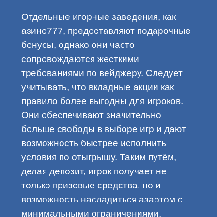
Отдельные игорные заведения, как
азино777, предоставляют подарочные
бонусы, однако они часто
сопровождаются жесткими
требованиями по вейджеру. Следует
учитывать, что вкладные акции как
правило более выгодны для игроков.
Они обеспечивают значительно
больше свободы в выборе игр и дают
возможность быстрее исполнить
условия по отыгрышу. Таким путём,
делая депозит, игрок получает не
только призовые средства, но и
возможность насладиться азартом с
минимальными ограничениями.