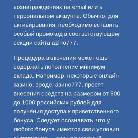
вознаграждениях на email или в
персональном аккаунте. Обычно, для
активирования, необходимо вставить
особый промокод в соответствующем
секции сайта azino777.
Процедура включения может ещё
содержать пополнение минимум
вклада. Например, некоторые онлайн-
казино, вроде, азино777, просят
внесения средств на размером от 500
до 1000 российских рублей для
получения доступа к приветственного
бонуса. Следует осознавать, что у
любого бонуса имеются свои условия