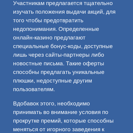
Участникам предлагается тщательно
изучать положения выдачи акций, для
того чтобы предотвратить
недопонимания. Определенные
онлайн-казино предлагают
специальные бонус-коды, доступные
лишь через сайты-партнеры либо
новостные письма. Такие оферты
способны предлагать уникальные
плюшки, недоступные другим
пользователям.
Вдобавок этого, необходимо
принимать во внимание условия по
прокрутке премий, которые способны
меняться от игорного заведения к