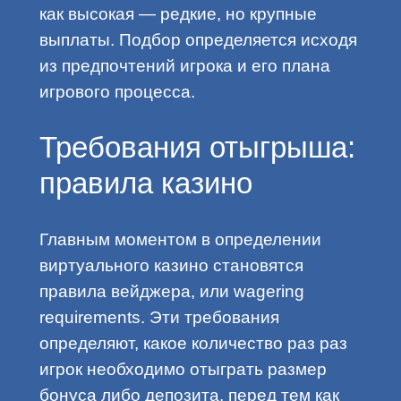
как высокая — редкие, но крупные
выплаты. Подбор определяется исходя
из предпочтений игрока и его плана
игрового процесса.
Требования отыгрыша:
правила казино
Главным моментом в определении
виртуального казино становятся
правила вейджера, или wagering
requirements. Эти требования
определяют, какое количество раз раз
игрок необходимо отыграть размер
бонуса либо депозита, перед тем как