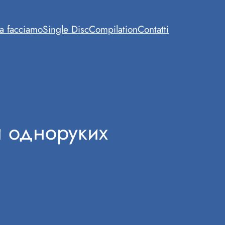
a facciamo
Single Disc
Compilation
Contatti
и одноруких