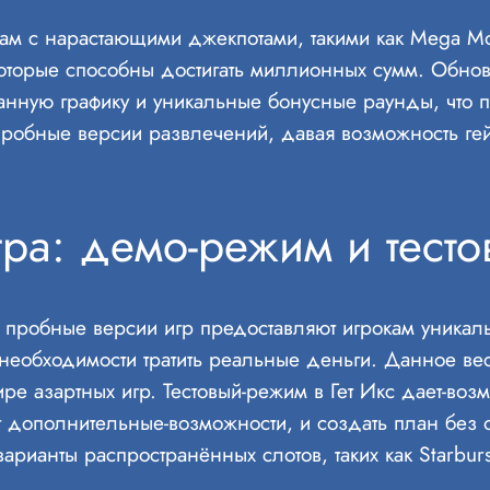
ам с нарастающими джекпотами, такими как Mega Mool
оторые способны достигать миллионных сумм. Обнов
нную графику и уникальные бонусные раунды, что п
пробные версии развлечений, давая возможность ге
ра: демо-режим и тесто
 пробные версии игр предоставляют игрокам уникал
 необходимости тратить реальные деньги. Данное вес
ре азартных игр. Тестовый-режим в Гет Икс дает-воз
ют дополнительные-возможности, и создать план без
рианты распространённых слотов, таких как Starburs