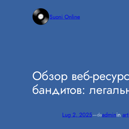
Vai
al
Suoni Online
contenuto
Обзор веб-ресурс
бандитов: легаль
Lug 2, 2025
—
admin
in
art
da