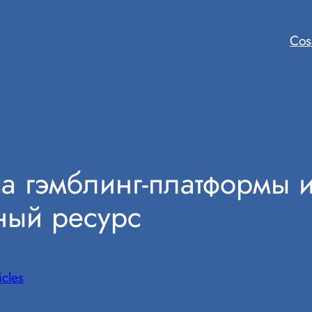
Cos
а гэмблинг-платформы 
ный ресурс
icles