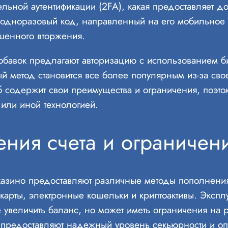
ьной аутентификации (2FA), какая предоставляет д
и одноразовый код, направленный на его мобильное 
шенного вторжения.
авок предлагают авторизацию с использованием би
ый метод становится все более популярным из-за св
б содержит свои преимущества и ограничения, поэто
 или иной технологией.
ния счета и ограничен
казино предоставляют различные методы пополнения
арты, электронные кошельки и криптоактивы. Эксплуат
е увеличить баланс, но может иметь ограничения на
er, предоставляют надежный уровень секьюрности и о