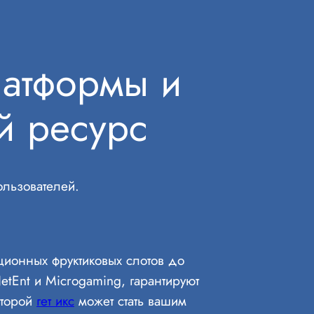
латформы и
й ресурс
ользователей.
ционных фруктиковых слотов до
etEnt и Microgaming, гарантируют
оторой
гет икс
может стать вашим