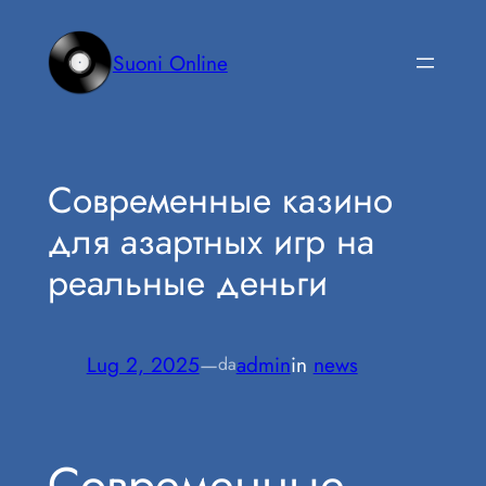
Vai
al
Suoni Online
contenuto
Современные казино
для азартных игр на
реальные деньги
Lug 2, 2025
—
admin
in
news
da
Современные