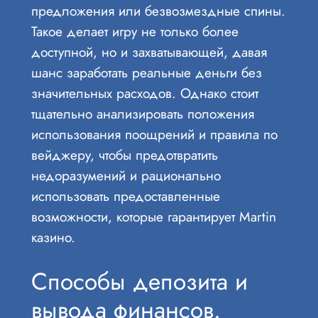
предложения или безвозмездные спины.
Такое делает игру не только более
доступной, но и захватывающей, давая
шанс заработать реальные деньги без
значительных расходов. Однако стоит
тщательно анализировать положения
использования поощрений и правила по
вейджеру, чтобы предотвратить
недоразумений и рационально
использовать предоставленные
возможности, которые гарантирует Martin
казино.
Способы депозита и
вывода финансов.