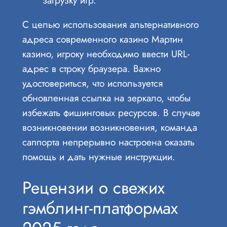
С целью использования альтернативного
адреса современного казино Мартин
казино, игроку необходимо ввести URL-
адрес в строку браузера. Важно
удостовериться, что используется
обновленная ссылка на зеркало, чтобы
избежать фишинговых ресурсов. В случае
возникновении возникновения, команда
саппорта непрерывно настроена оказать
помощь и дать нужные инструкции.
Рецензии о свежих
гэмблинг-платформах