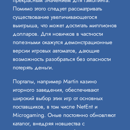
Помимо этого следует рассматривать
существование увеличивающегося
выигрыша, что может достигать миллионов
долларов. Для новичков в частности
полезными окажутся демонстрационные
версии игровых автоматов, дающие
возможность разобраться без опасности
потерять деньги.
Порталы, например Martin казино
игорного заведения, обеспечивают
широкий выбор этих игр от основных
поставщиков, в том числе NetEnt и
Microgaming. Оные постоянно обновляют
каталог, внедряя новшества с