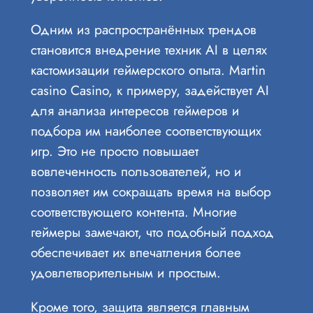
Одним из распространённых трендов
становится внедрение техник AI в целях
кастомизации геймерского опыта. Martin
casino Casino, к примеру, задействует AI
для анализа интересов геймеров и
подбора им наиболее соответствующих
игр. Это не просто повышает
вовлеченность пользователей, но и
позволяет им сокращать время на выбор
соответствующего контента. Многие
геймеры замечают, что подобный подход
обеспечивает их впечатления более
удовлетворительным и простым.
Кроме того, защита является главным