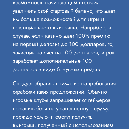
возможность начинающим игрокам
увеличить свой стартовый баланс, что дает
им больше возможностей для игры и
потенциального выигрыша. Например, в
случае, если казино дает 100% премию
на первый депозит до 100 долларов, то,
зачислив на счет на 100 долларов, игрок
заработает дополнительные 100
долларов в виде бонусных средств.
Следует обратить внимание на требования
отработки таких предложений. Обычно
игровые клубы запрашивает от геймеров
поставить беты на установленную сумму,
прежде чем они смогут получить
выигрыш, полученный с использованием