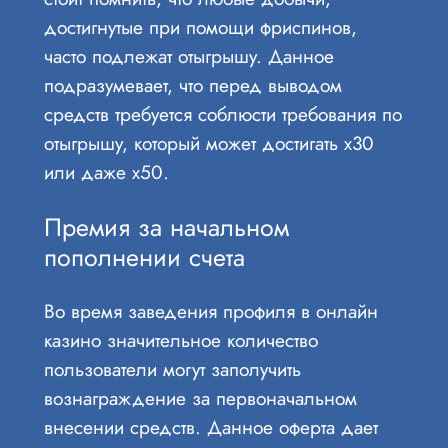
достигнутые при помощи фриспинов,
часто подлежат отыгрышу. Данное
подразумевает, что перед выводом
средств требуется соблюсти требования по
отыгрышу, который может достигать x30
или даже x50.
Премия за начальном
пополнении счета
Во время заведения профиля в онлайн
казино значительное количество
пользователи могут заполучить
вознаграждение за первоначальном
внесении средств. Данное оферта дает