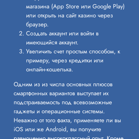
магазина (App Store или Google Play)
или открыть на сайт казино через
браузер.
Создать аккаунт или войти в
имеющийся аккаунт.
Увеличить счет простым способом, к
примеру, через кредитки или
онлайн-кошелька.
Одним из из числа основных плюсов
смартфонных вариантов выступает их
подстраиваемость под всевозможные
гаджеты и операционные системы.
Неважно от того факта, применяете ли вы
iOS или же Android, вы получите
равноценно высококлассный опыт. Кроме