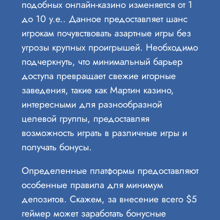
подобных онлайн-казино изменяется от 1
до 10 у.е.. Данное предоставляет шанс
игрокам почувствовать азартные игры без
угрозы крупных проигрышей. Необходимо
подчеркнуть, что минимальный барьер
доступа превращает свежие игорные
заведения, такие как Мартин казино,
интересными для разнообразной
целевой группы, предоставляя
возможность играть в различные игры и
получать бонусы.
Определенные платформы предоставляют
особенные правила для минимум
депозитов. Скажем, за внесение всего $5
геймер может заработать бонусные